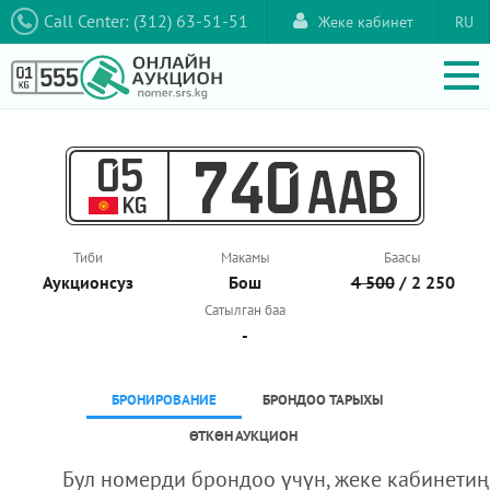
Call Center: (312) 63-51-51
Жеке кабинет
RU
05
740
AAB
KG
Тиби
Макамы
Баасы
Аукционcуз
Бош
4 500
/ 2 250
Сатылган баа
-
БРОНИРОВАНИЕ
БРОНДОО ТАРЫХЫ
ӨТКӨН АУКЦИОН
Бул номерди брондоо үчүн, жеке кабинетиң