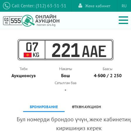
Call Center: (312) 63-51-51
Жеке кабинет
RU
07
221
AAE
KG
Тиби
Макамы
Баасы
Аукционcуз
Бош
4 500
/ 2 250
Сатылган баа
-
БРОНИРОВАНИЕ
ӨТКӨН АУКЦИОН
Бул номерди брондоо үчүн, жеке кабинетиң
киришиңиз керек