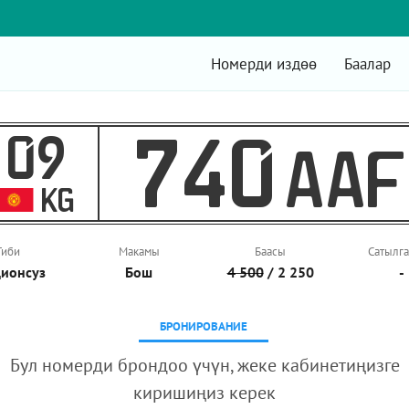
Номерди издөө
Баалар
09
740
AAF
KG
Тиби
Макамы
Баасы
Сатылга
ионcуз
Бош
4 500
/ 2 250
-
БРОНИРОВАНИЕ
Бул номерди брондоо үчүн, жеке кабинетиңизге
киришиңиз керек