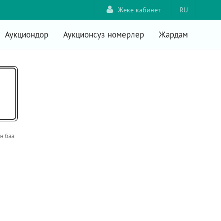
Жеке кабинет
RU
Аукциондор
Аукционсуз номерлер
Жардам
н баа