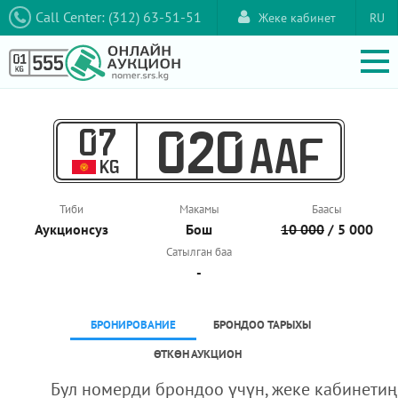
Call Center: (312) 63-51-51
Жеке кабинет
RU
07
020
AAF
KG
Тиби
Макамы
Баасы
Аукционcуз
Бош
10 000
/ 5 000
Сатылган баа
-
БРОНИРОВАНИЕ
БРОНДОО ТАРЫХЫ
ӨТКӨН АУКЦИОН
Бул номерди брондоо үчүн, жеке кабинетиң