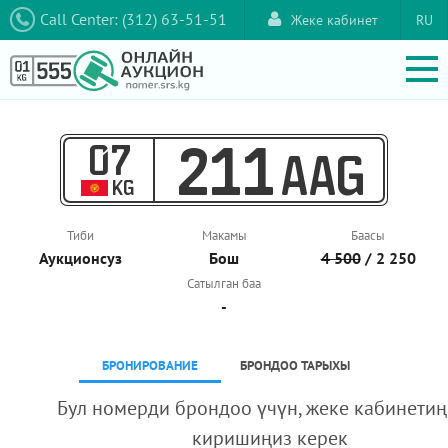
Call Center: (312) 63-51-51
Жеке кабинет
RU
07
211
AAG
KG
Тиби
Макамы
Баасы
Аукционcуз
Бош
4 500
/ 2 250
Сатылган баа
-
БРОНИРОВАНИЕ
БРОНДОО ТАРЫХЫ
Бул номерди брондоо үчүн, жеке кабинетиң
киришиңиз керек