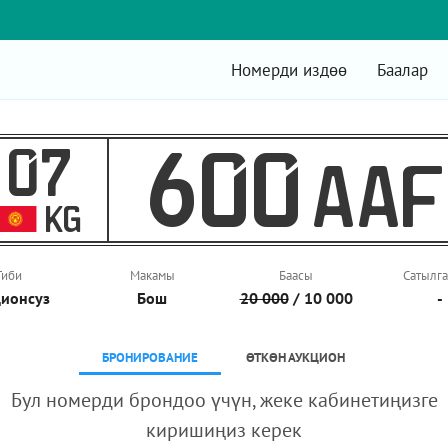
Номерди издөө
Баалар
07
600
AAF
KG
Тиби
Макамы
Баасы
Сатылга
ионcуз
Бош
20 000
/ 10 000
-
БРОНИРОВАНИЕ
ӨТКӨН АУКЦИОН
Бул номерди брондоо үчүн, жеке кабинетиңизге
киришиңиз керек