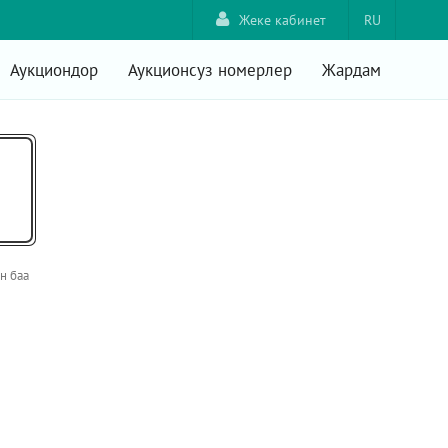
Жеке кабинет
RU
Аукциондор
Аукционсуз номерлер
Жардам
н баа