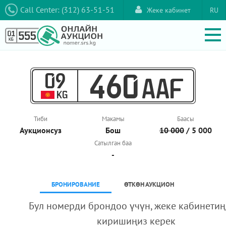
Call Center: (312) 63-51-51
Жеке кабинет
RU
09
460
AAF
KG
Тиби
Макамы
Баасы
Аукционcуз
Бош
10 000
/ 5 000
Сатылган баа
-
БРОНИРОВАНИЕ
ӨТКӨН АУКЦИОН
Бул номерди брондоо үчүн, жеке кабинетиң
киришиңиз керек