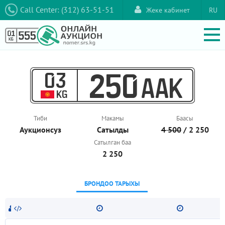
Call Center: (312) 63-51-51
Жеке кабинет
RU
03
250
AAK
KG
Тиби
Макамы
Баасы
Аукционcуз
Сатылды
4 500
/ 2 250
Сатылган баа
2 250
БРОНДОО ТАРЫХЫ