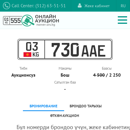
Call Center: (312) 63-51-51
Жеке кабинет
RU
03
730
AAE
KG
Тиби
Макамы
Баасы
Аукционcуз
Бош
4 500
/ 2 250
Сатылган баа
-
БРОНИРОВАНИЕ
БРОНДОО ТАРЫХЫ
ӨТКӨН АУКЦИОН
Бул номерди брондоо үчүн, жеке кабинетиң