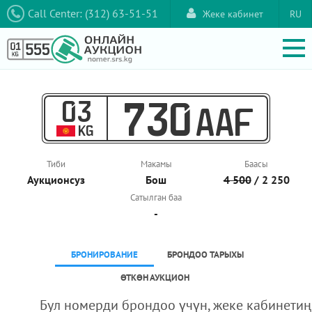
Call Center: (312) 63-51-51
Жеке кабинет
RU
03
730
AAF
KG
Тиби
Макамы
Баасы
Аукционcуз
Бош
4 500
/ 2 250
Сатылган баа
-
БРОНИРОВАНИЕ
БРОНДОО ТАРЫХЫ
ӨТКӨН АУКЦИОН
Бул номерди брондоо үчүн, жеке кабинетиң