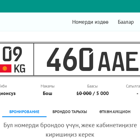
Номерди издөө
Баалар
09
460
AAE
KG
Тиби
Макамы
Баасы
Сатылга
ионcуз
Бош
10 000
/ 5 000
-
БРОНИРОВАНИЕ
БРОНДОО ТАРЫХЫ
ӨТКӨН АУКЦИОН
Бул номерди брондоо үчүн, жеке кабинетиңизге
киришиңиз керек