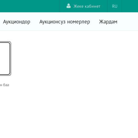
Жеке кабинет
RU
Аукциондор
Аукционсуз номерлер
Жардам
н баа