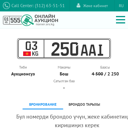
Call Center: (312) 63-51-51
Жеке кабинет
RU
03
250
AAI
KG
Тиби
Макамы
Баасы
Аукционcуз
Бош
4 500
/ 2 250
Сатылган баа
-
БРОНИРОВАНИЕ
БРОНДОО ТАРЫХЫ
Бул номерди брондоо үчүн, жеке кабинетиң
киришиңиз керек