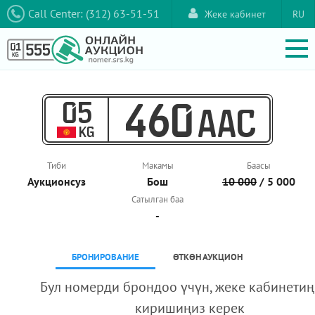
Call Center: (312) 63-51-51
Жеке кабинет
RU
05
460
AAC
KG
Тиби
Макамы
Баасы
Аукционcуз
Бош
10 000
/ 5 000
Сатылган баа
-
БРОНИРОВАНИЕ
ӨТКӨН АУКЦИОН
Бул номерди брондоо үчүн, жеке кабинетиң
киришиңиз керек