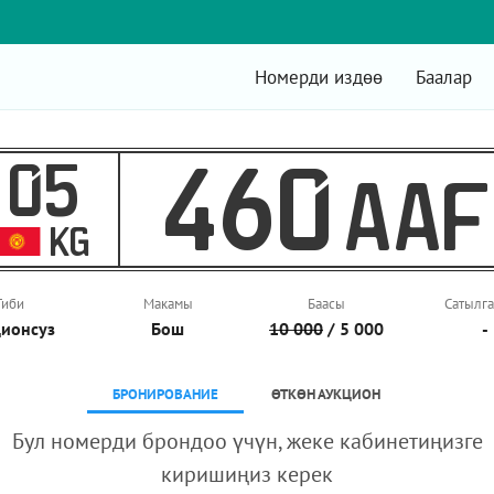
Номерди издөө
Баалар
05
460
AAF
KG
Тиби
Макамы
Баасы
Сатылга
ионcуз
Бош
10 000
/ 5 000
-
БРОНИРОВАНИЕ
ӨТКӨН АУКЦИОН
Бул номерди брондоо үчүн, жеке кабинетиңизге
киришиңиз керек