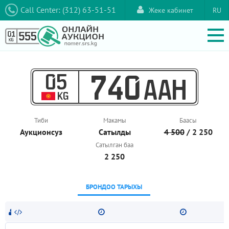
Call Center: (312) 63-51-51
Жеке кабинет
RU
05
740
AAH
KG
Тиби
Макамы
Баасы
Аукционcуз
Сатылды
4 500
/ 2 250
Сатылган баа
2 250
БРОНДОО ТАРЫХЫ