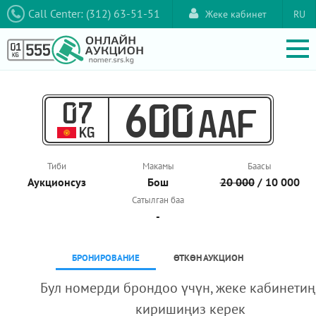
Call Center: (312) 63-51-51
Жеке кабинет
RU
07
600
AAF
KG
Тиби
Макамы
Баасы
Аукционcуз
Бош
20 000
/ 10 000
Сатылган баа
-
БРОНИРОВАНИЕ
ӨТКӨН АУКЦИОН
Бул номерди брондоо үчүн, жеке кабинетиң
киришиңиз керек