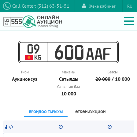
Call Center: (312) 63-51-51
Жеке кабинет
RU
09
600
AAF
KG
Тиби
Макамы
Баасы
Аукционcуз
Сатылды
20 000
/ 10 000
Сатылган баа
10 000
БРОНДОО ТАРЫХЫ
ӨТКӨН АУКЦИОН