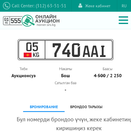
Call Center: (312) 63-51-51
Жеке кабинет
RU
05
740
AAI
KG
Тиби
Макамы
Баасы
Аукционcуз
Бош
4 500
/ 2 250
Сатылган баа
-
БРОНИРОВАНИЕ
БРОНДОО ТАРЫХЫ
Бул номерди брондоо үчүн, жеке кабинетиң
киришиңиз керек