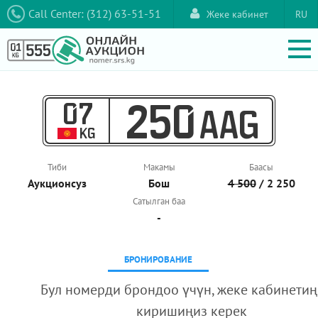
Call Center: (312) 63-51-51
Жеке кабинет
RU
07
250
AAG
KG
Тиби
Макамы
Баасы
Аукционcуз
Бош
4 500
/ 2 250
Сатылган баа
-
БРОНИРОВАНИЕ
Бул номерди брондоо үчүн, жеке кабинетиң
киришиңиз керек