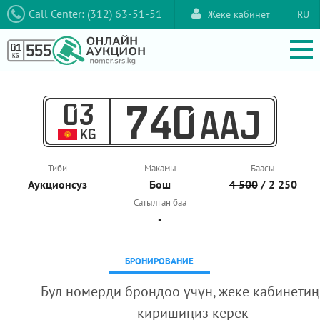
Call Center: (312) 63-51-51
Жеке кабинет
RU
03
740
AAJ
KG
Тиби
Макамы
Баасы
Аукционcуз
Бош
4 500
/ 2 250
Сатылган баа
-
БРОНИРОВАНИЕ
Бул номерди брондоо үчүн, жеке кабинетиң
киришиңиз керек