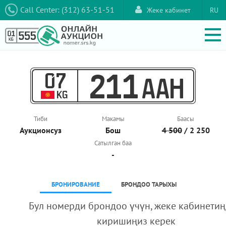
Call Center: (312) 63-51-51
Жеке кабинет
RU
07
211
AAH
KG
Тиби
Макамы
Баасы
Аукционcуз
Бош
4 500
/ 2 250
Сатылган баа
-
БРОНИРОВАНИЕ
БРОНДОО ТАРЫХЫ
Бул номерди брондоо үчүн, жеке кабинетиң
киришиңиз керек