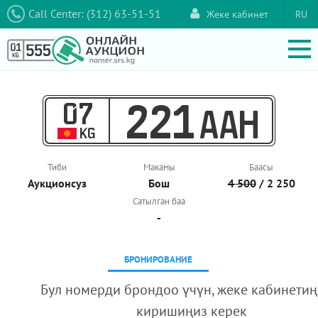
Call Center: (312) 63-51-51
Жеке кабинет
RU
07
221
AAH
KG
Тиби
Макамы
Баасы
Аукционcуз
Бош
4 500
/ 2 250
Сатылган баа
-
БРОНИРОВАНИЕ
Бул номерди брондоо үчүн, жеке кабинетиң
киришиңиз керек