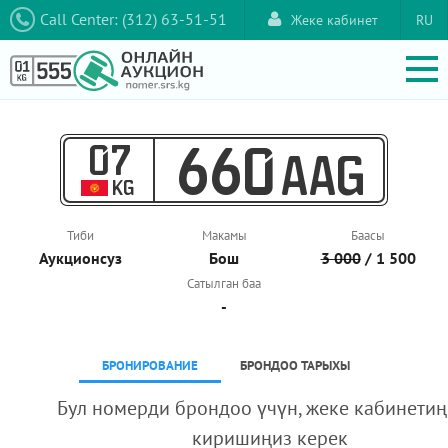
Call Center: (312) 63-51-51
Жеке кабинет
RU
07
660
AAG
KG
Тиби
Макамы
Баасы
Аукционcуз
Бош
3 000
/ 1 500
Сатылган баа
-
БРОНИРОВАНИЕ
БРОНДОО ТАРЫХЫ
Бул номерди брондоо үчүн, жеке кабинетиң
киришиңиз керек