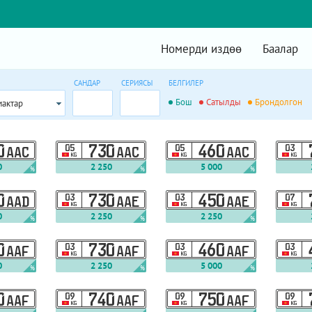
Номерди издөө
Баалар
САНДАР
СЕРИЯСЫ
БЕЛГИЛЕР
Бош
Сатылды
Брондолгон
мактар
0
05
730
05
460
03
AAC
AAC
AAC
KG
KG
KG
0
2 250
5 000
%
%
%
0
03
730
03
450
07
AAD
AAE
AAE
KG
KG
KG
0
2 250
2 250
%
%
%
0
03
730
03
460
03
AAF
AAF
AAF
KG
KG
KG
0
2 250
5 000
%
%
%
0
09
740
09
750
09
AAF
AAF
AAF
KG
KG
KG