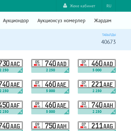
Жеке кабинет
RU
Аукциондор
Аукционсуз номерлер
Жардам
ТАБЫЛДЫ
40673
730
05
740
07
460
AAC
AAD
AAD
KG
KG
2 250
2 250
5 000
%
%
%
740
07
460
07
221
AAE
AAE
AAE
KG
KG
2 250
5 000
2 250
%
%
%
450
09
460
03
740
AAF
AAE
AAH
KG
KG
2 250
5 000
2 250
%
%
%
740
09
750
07
211
AAG
AAH
AAG
KG
KG