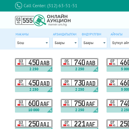
Call Center: (312) 63-51-51
МАКАМЫ
АРЗАНДАТЫЛГАН
ӨНДҮРҮЛГӨН
АЙМАГЫ
Бош
Баары
Баары
Бүткүл ай
03
450
05
740
07
46
AAB
AAB
KG
KG
KG
2 250
2 250
5 00
%
%
07
450
09
730
09
46
AAD
AAD
KG
KG
KG
2 250
2 250
5 00
%
%
03
600
03
750
03
74
AAF
AAF
KG
KG
KG
10 000
2 250
2 25
%
%
03
250
07
221
07
25
AAI
AAF
KG
KG
KG