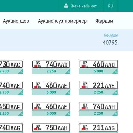
Жеке кабинет
RU
Аукциондор
Аукционсуз номерлер
Жардам
ТАБЫЛДЫ
40795
730
05
740
07
460
AAC
AAD
AAD
KG
KG
2 250
2 250
5 000
%
%
%
740
07
460
07
221
AAE
AAE
AAE
KG
KG
2 250
5 000
2 250
%
%
%
450
09
460
03
740
AAF
AAE
AAH
KG
KG
2 250
5 000
2 250
%
%
%
740
09
750
07
211
AAG
AAH
AAG
KG
KG