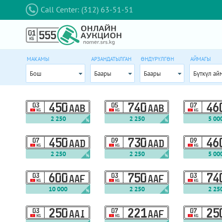
Call Center: (312) 63-51-51
МАКАМЫ
АРЗАНДАТЫЛГАН
ӨНДҮРҮЛГӨН
АЙМАГЫ
Бош
Баары
Баары
Бүткүл ай
03
450
05
740
07
46
AAB
AAB
KG
KG
KG
2 250
2 250
5 00
%
%
07
450
09
730
09
46
AAD
AAD
KG
KG
KG
2 250
2 250
5 00
%
%
03
600
03
750
03
74
AAF
AAF
KG
KG
KG
10 000
2 250
2 25
%
%
03
250
07
221
07
25
AAI
AAF
KG
KG
KG