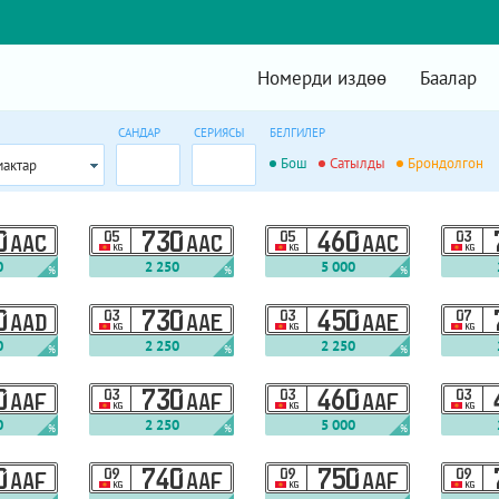
Номерди издөө
Баалар
САНДАР
СЕРИЯСЫ
БЕЛГИЛЕР
Бош
Сатылды
Брондолгон
мактар
0
05
730
05
460
03
AAC
AAC
AAC
KG
KG
KG
0
2 250
5 000
%
%
%
0
03
730
03
450
07
AAD
AAE
AAE
KG
KG
KG
0
2 250
2 250
%
%
%
0
03
730
03
460
03
AAF
AAF
AAF
KG
KG
KG
0
2 250
5 000
%
%
%
0
09
740
09
750
09
AAF
AAF
AAF
KG
KG
KG