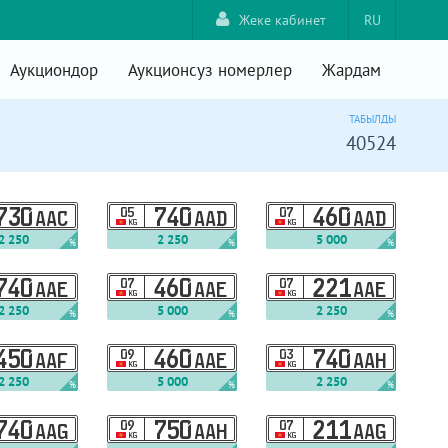
Жеке кабинет
RU
Аукциондор
Аукционсуз номерлер
Жардам
ТАБЫЛДЫ
40524
730
05
740
07
460
AAC
AAD
AAD
KG
KG
2 250
2 250
5 000
%
%
%
740
07
460
07
221
AAE
AAE
AAE
KG
KG
2 250
5 000
2 250
%
%
%
450
09
460
03
740
AAF
AAE
AAH
KG
KG
2 250
5 000
2 250
%
%
%
740
09
750
07
211
AAG
AAH
AAG
KG
KG