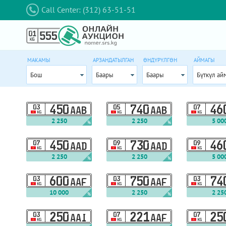
Call Center: (312) 63-51-51
МАКАМЫ
АРЗАНДАТЫЛГАН
ӨНДҮРҮЛГӨН
АЙМАГЫ
Бош
Баары
Баары
Бүткүл ай
03
450
05
740
07
46
AAB
AAB
KG
KG
KG
2 250
2 250
5 00
%
%
07
450
09
730
09
46
AAD
AAD
KG
KG
KG
2 250
2 250
5 00
%
%
03
600
03
750
03
74
AAF
AAF
KG
KG
KG
10 000
2 250
2 25
%
%
03
250
07
221
07
25
AAI
AAF
KG
KG
KG