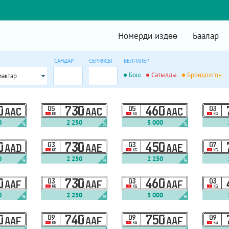
Номерди издөө
Баалар
САНДАР
СЕРИЯСЫ
БЕЛГИЛЕР
Бош
Сатылды
Брондолгон
мактар
0
05
730
05
460
03
AAC
AAC
AAC
KG
KG
KG
0
2 250
5 000
%
%
%
0
03
730
03
450
07
AAD
AAE
AAE
KG
KG
KG
0
2 250
2 250
%
%
%
0
03
730
03
460
03
AAF
AAF
AAF
KG
KG
KG
0
2 250
5 000
%
%
%
0
09
740
09
750
09
AAF
AAF
AAF
KG
KG
KG