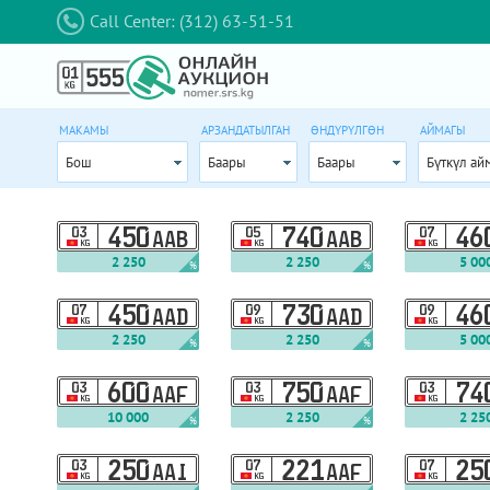
Call Center: (312) 63-51-51
МАКАМЫ
АРЗАНДАТЫЛГАН
ӨНДҮРҮЛГӨН
АЙМАГЫ
Бош
Баары
Баары
Бүткүл ай
03
450
05
740
07
46
AAB
AAB
KG
KG
KG
2 250
2 250
5 00
%
%
07
450
09
730
09
46
AAD
AAD
KG
KG
KG
2 250
2 250
5 00
%
%
03
600
03
750
03
74
AAF
AAF
KG
KG
KG
10 000
2 250
2 25
%
%
03
250
07
221
07
25
AAI
AAF
KG
KG
KG