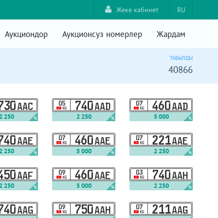
Жеке кабинет
RU
Аукциондор
Аукционсуз номерлер
Жардам
ТАБЫЛДЫ
40866
730
05
740
07
460
AAC
AAD
AAD
KG
KG
2 250
2 250
5 000
%
%
%
740
07
460
07
221
AAE
AAE
AAE
KG
KG
2 250
5 000
2 250
%
%
%
450
09
460
03
740
AAF
AAE
AAH
KG
KG
2 250
5 000
2 250
%
%
%
740
09
750
07
211
AAG
AAH
AAG
KG
KG