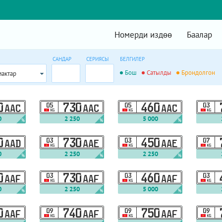
Номерди издөө
Баалар
САНДАР
СЕРИЯСЫ
БЕЛГИЛЕР
Бош
Сатылды
Брондолгон
мактар
0
05
730
05
460
03
AAC
AAC
AAC
KG
KG
KG
0
2 250
5 000
%
%
%
0
03
730
03
450
07
AAD
AAE
AAE
KG
KG
KG
0
2 250
2 250
%
%
%
0
03
730
03
460
03
AAF
AAF
AAF
KG
KG
KG
0
2 250
5 000
%
%
%
0
09
740
09
750
09
AAF
AAF
AAF
KG
KG
KG