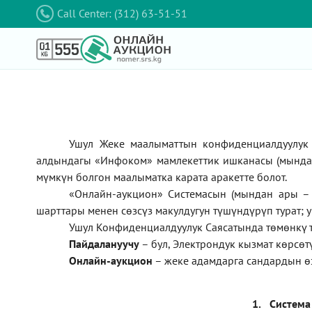
Call Center: (312) 63-51-51
Ушул Жеке маалыматтын конфиденциалдуулук 
алдындагы
«Инфоком»
мамлекеттик ишканасы (мынд
мүмкүн болгон маалыматка карата аракетте болот.
«Онлайн-аукцион» Системасын (мындан ары – 
шарттары менен сөзсүз макулдугун түшүндүрүп турат; 
Ушул Конфиденциалдуулук Саясатында төмөнкү 
П
айдалануучу
– бул
, Электрондук кызмат көрсө
Онлайн-аукцион
–
жеке адамдарга сандардын ө
1.
Система