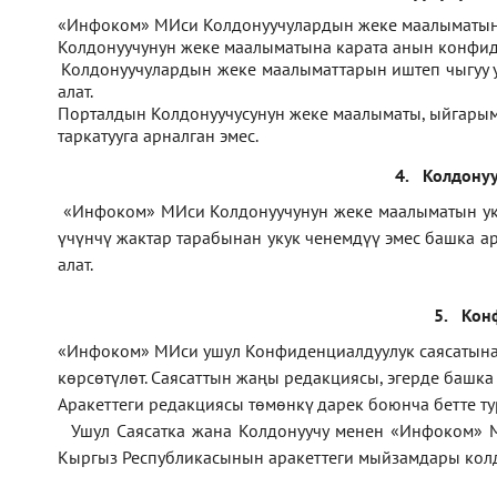
1.
«Инфоком» МИси Колдонуучулардын жеке маалыматын 
2.
Колдонуучунун жеке маалыматына карата анын конфиде
3.
Колдонуучулардын жеке маалыматтарын иштеп чыгуу
алат.
4.
Порталдын Колдонуучусунун жеке маалыматы, ыйгарым 
таркатууга арналган эмес.
4.
Колдонуу
1.
«Инфоком» МИси Колдонуучунун жеке маалыматын укук 
үчүнчү жактар тарабынан укук ченемдүү эмес башка а
алат.
5.
Кон
1.
«Инфоком»
МИси ушул Конфиденциалдуулук саясатына ө
көрсөтүлөт. Саясаттын жаңы редакциясы, эгерде башк
Аракеттеги редакциясы төмөнкү дарек боюнча бетте т
2.
Ушул Саясатка жана Колдонуучу менен «Инфоком» 
Кыргыз Республикасынын аракеттеги мыйзамдары колд