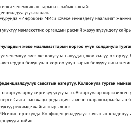
ички ченемдик акттарына ылайык сактайт.
нциалдуулугу сакталат.
 учурунда «Инфоком» МИси
«
Жеке мүнөздөгү маалымат жөнүн
укуктуу мамлекеттик органдын расмий жазуу жүзүндөгү кайры
чулардын жеке маалыматтарын коргоо үчүн колдонула турга
ченемдүү эмес же кокусунан алуудан, жок кылуу, өзгөртүү, 
ракеттердин болушунан коргоо үчүн зарыл болуучу жана жет
фиденциал
дуулук саясатын өзгөртүү
.
Колдонула турган мыйз
згөртүүлөрдү киргизүү укугуна ээ. Өзгөртүүлөр киргизилген
а нерсе Саясаттын жаңы редакциясы менен караштырылбаган бо
уруктуу режимде жайгаштырылган:
МИсинин ортосунда Конфиденциалдуулук саясатын колдонууг
онулууга тийиш.