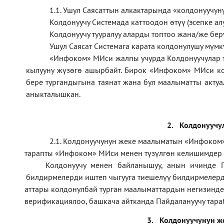
1.1
.
Ушул Саясаттын алкактарында
«
колдонуучун
Колдонуучу Системада каттоодон өтүү (эсепке алу
Колдонуучу тууралуу аларды топтоо жана/же б
Ушул Саясат Системага карата колдонулушу мүмк
«Инфоком» МИси жалпы учурда Колдонуучулар 
кылууну жүзөгө ашырбайт. Бирок «Инфоком» МИси ко
бере тургандыгына таянат жана бул маалыматты актуа
аныкталышкан.
2.
Колдонуучу
2.1. Колдонуучунун жеке маалыматын «Инфоком»
тарапты «Инфоком» МИси менен түзүлгөн келишимдер
·
Колдонуучу менен байланышуу, анын ичинде П
·
билдирмелерди иштеп чыгууга тиешелүү билдирмелерд
аттары колдонулбай турган маалыматтардын негизинде
·
верификаци
ялоо
,
башкача айтканда Пайдалануучу тара
·
3.
Колдонуучунун ж