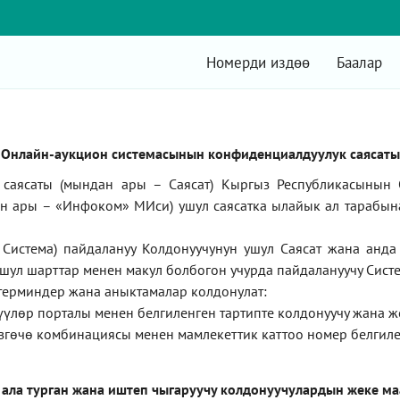
Номерди издөө
Баалар
Онлайн-аукцион системасынын конфиденциалдуулук саясаты
саясаты (мындан ары – Саясат) Кыргыз Республикасынын 
ан ары –
«Инфоком»
МИси) ушул саясатка ылайык ал тарабын
Система) пайдалануу Колдонуучунун ушул Саясат жана анд
ушул шарттар менен макул болбогон учурда пайдалануучу Систе
терминдер жана аныктамалар колдонулат:
түүлөр порталы менен белгиленген тартипте колдонуучу жана 
згөчө комбинациясы менен мамлекеттик каттоо номер белгиле
 ала турган жана иштеп чыгаруучу колдонуучулардын жеке м