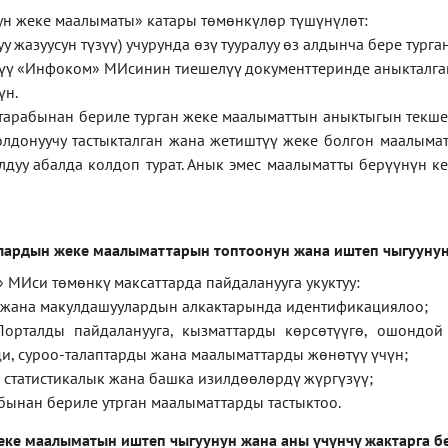
ун
жеке
маалыматы
»
катары төмөнкүлөр түшүнүлөт:
у жазуусун түзүү) учурунда өзү тууралуу өз алдынча бере тург
ерүү «Инфоком» МИсинин тиешелүү документтеринде аныкталга
үн.
тарабынан бериле турган жеке маалыматтын аныктыгын текше
лдонуучу тастыкталган жана жетиштүү жеке болгон маалыма
лдуу абалда колдоп турат. Анык эмес маалыматты берүүнүн 
лардын жеке маалыматтарын топтоонун жана иштеп чыгуунун
 МИси төмөнкү максаттарда пайдаланууга укуктуу:
 жана макулдашуулардын алкактарында идентификациялоо;
орталды пайдаланууга, кызматтарды көрсөтүүгө, ошондой
и, суроо-талаптарды жана маалыматтарды жөнөтүү үчүн;
 статистикалык жана башка изилдөөлөрдү жүргүзүү
;
бынан бериле утрган маалыматтарды тастыктоо
.
еке маалыматын иштеп чыгуунун жана аны үчүнчү жактарга б