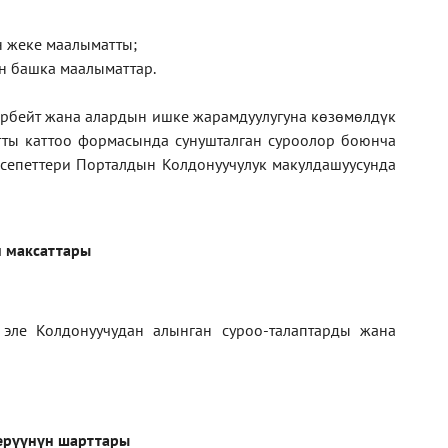
ан жеке маалыматты;
н башка маалыматтар.
рбейт жана алардын ишке жарамдуулугуна көзөмөлдүк
тты каттоо формасында сунушталган суроолор боюнча
кесепеттери Порталдын Колдонуучулук макулдашуусунда
 максаттары
 эле Колдонуучудан алынган суроо-талаптарды жана
ерүүнүн шарттары