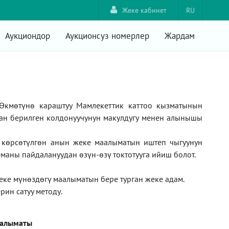
Жеке кабинет
RU
Аукциондор
Аукционсуз номерлер
Жардам
Өкмөтүнө караштуу Мамлекеттик каттоо кызматынын
ан берилген колдонуучунун макулдугу менен алынышы
а көрсөтүлгөн анын жеке маалыматын иштеп чыгуунун
маны пайдалануудан өзүн-өзү токтотууга ийиш болот.
жеке мүнөздөгү маалыматын бере турган жеке адам
.
рин сатуу методу
.
аалыматы