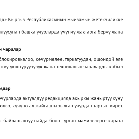
дө» Кыргыз Республикасынын мыйзамын жетекчиликке
луусунан башка учурларда үчүнчү жактарга берүү жана
н чаралар
блокировкалоо, көчүрмөлөө, таркатуудан, ошондой эле
иштүү уюштуруучулук жана техникалык чараларды кабыл
амдар
 учурларда актуалдуу редакцияда акыркы жаңыртуу күнү
лсо, күчүнө ал жайгаштырылган учурдан тартып кирет.
а байланыштуу пайда боло турган мамилелерге
карата