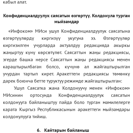
кабыл алат.
Конфиденциал
дуулук саясатын өзгөртүү
.
Колдонула турган
мыйзамдар
«Инфоком»
МИси ушул Конфиденциалдуулук саясатына
өзгөртүүлөрдү киргизүү укугуна ээ. Өзгөртүүлөр
киргизилген учурларда актуалдуу редакцияда акыркы
жаңыртуу күнү көрсөтүлөт. Саясаттын жаңы редакциясы,
эгерде башка нерсе Саясаттын жаңы редакциясы менен
караштырылбаган болсо, күчүнө ал жайгаштырылган
учурдан тартып кирет. Аракеттеги редакциясы төмөнкү
дарек боюнча бетте туруктуу режимде жайгаштырылган:
Ушул Саясатка жана Колдонуучу менен «Инфоком»
МИсинин ортосунда Конфиденциалдуулук саясатын
колдонууга байланыштуу пайда боло турган мамилелерге
карата Кыргыз Республикасынын аракеттеги мыйзамдары
колдонулууга тийиш.
6.
Кайтарым байланыш