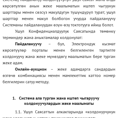
көрсөтүлгөн анын жеке маалыматын иштеп чыгуунун
шарттары менен сөзсүз макулдугун түшүндүрүп турат; ушул
шарттар менен макул болбогон учурда пайдалануучу
Системаны пайдалануудан өзүн-өзү токтотууга ийиш болот.
Ушул Конфиденциалдуулук Саясатында төмөнкү
терминдер жана аныктамалар колдонулат:
П
айдалануучу
– бул
, Электрондук кызмат
көрсөтүүлөр порталы менен белгиленген тартипте
колдонуучу жана жеке мүнөздөгү маалыматын бере турган
жеке адам
.
Онлайн-аукцион
–
жеке адамдарга сандардын
өзгөчө комбинациясы менен мамлекеттик каттоо номер
белгилерин сатуу методу
.
1.
Система ала турган жана иштеп чыгаруучу
колдонуучулардын жеке маалыматы
1.1
.
Ушул Саясаттын алкактарында
«
колдонуучунун