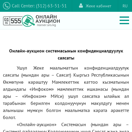
Call Center: (312) 63-51-51
Жеке кабинет
RU
Онлайн-аукцион системасынын конфиденциалдуулук
саясаты
Ушул Жеке маалыматтын конфиденциалдуулук
саясаты (мындан ары – Саясат) Кыргыз Республикасынын
Өкмөтүнө караштуу Мамлекеттик каттоо кызматынын
алдындагы
«Инфоком»
мамлекеттик ишканасы (мындан
ары –
«Инфоком»
МИси) ушул саясатка ылайык ал
тарабынан берилген колдонуучунун макулдугу менен
алынышы мүмкүн болгон маалыматка карата аракетте
болот.
«Онлайн-аукцион» Системасын (мындан ары –
Система) пайдалануу Колдонуучунун ушул Саясат жана анда