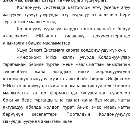
жеке
маалыматы
»
катары төмөнкүлөр түшүнүлөт:
Колдонуучу Системада каттоодон өтүү (эсепке алуу
жазуусун түзүү) учурунда өзү тууралуу өз алдынча бере
турган жеке маалыматты;
Колдонуучу тууралуу аларды топтоо жана/же берүү
«Инфоком» МИсинин тиешелүү документтеринде
аныкталган башка маалыматтар.
Ушул Саясат Системага карата колдонулушу мүмкүн.
«Инфоком» МИси жалпы учурда Колдонуучулар
тарабынан бериле турган жеке маалыматтын аныктыгын
текшербейт жана алардын ишке жарамдуулугуна
көзөмөлдүк кылууну жүзөгө ашырбайт. Бирок «Инфоком»
МИси колдонуучу тастыкталган жана жетиштүү жеке болгон
маалыматты каттоо формасында сунушталган суроолор
боюнча бере тургандыгына таянат жана бул маалыматты
актуалдуу абалда колдоп турат. Анык эмес маалыматты
берүүнүн кесепеттери Порталдын Колдонуучулук
макулдашуусунда аныкталышкан.