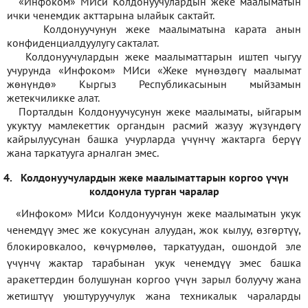
«Инфоком» МИси Колдонуучулардын жеке маалыматын
ички ченемдик акттарына ылайык сактайт.
Колдонуучунун жеке маалыматына карата анын
конфиденциалдуулугу сакталат.
Колдонуучулардын жеке маалыматтарын иштеп чыгуу
учурунда «Инфоком» МИси
«
Жеке мүнөздөгү маалымат
жөнүндө» Кыргыз Республикасынын мыйзамын
жетекчиликке алат.
Порталдын Колдонуучусунун жеке маалыматы, ыйгарым
укуктуу мамлекеттик органдын расмий жазуу жүзүндөгү
кайрылуусунан башка учурларда үчүнчү жактарга берүү
жана таркатууга арналган эмес.
4.
Колдонуучулардын жеке маалыматтарын коргоо үчүн
колдонула турган чаралар
«Инфоком» МИси Колдонуучунун жеке маалыматын укук
ченемдүү эмес же кокусунан алуудан, жок кылуу, өзгөртүү,
блокировкалоо, көчүрмөлөө, таркатуудан, ошондой эле
үчүнчү жактар тарабынан укук ченемдүү эмес башка
аракеттердин болушунан коргоо үчүн зарыл болуучу жана
жетиштүү уюштуруучулук жана техникалык чараларды