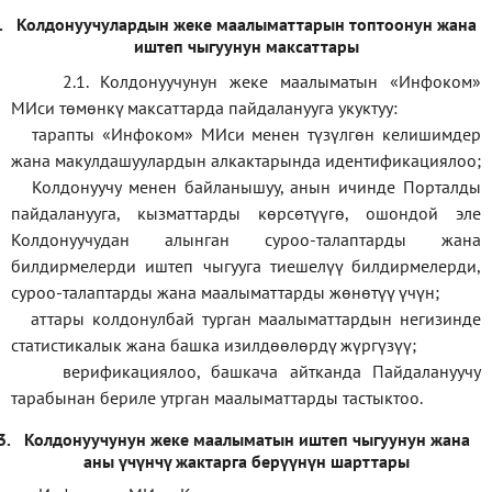
.
Колдонуучулардын жеке маалыматтарын топтоонун жана
иштеп чыгуунун максаттары
2.1. Колдонуучунун жеке маалыматын «Инфоком»
МИси төмөнкү максаттарда пайдаланууга укуктуу:
тарапты «Инфоком» МИси менен түзүлгөн келишимдер
жана макулдашуулардын алкактарында идентификациялоо;
Колдонуучу менен байланышуу, анын ичинде Порталды
пайдаланууга, кызматтарды көрсөтүүгө, ошондой эле
Колдонуучудан алынган суроо-талаптарды жана
билдирмелерди иштеп чыгууга тиешелүү билдирмелерди,
суроо-талаптарды жана маалыматтарды жөнөтүү үчүн;
аттары колдонулбай турган маалыматтардын негизинде
статистикалык жана башка изилдөөлөрдү жүргүзүү
;
верификаци
ялоо
,
башкача айтканда Пайдалануучу
тарабынан бериле утрган маалыматтарды тастыктоо
.
3.
Колдонуучунун жеке маалыматын иштеп чыгуунун жана
аны үчүнчү жактарга берүүнүн шарттары