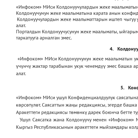
1.
«Инфоком» МИси Колдонуучулардын жеке маалыматын 
2.
Колдонуучунун жеке маалыматына карата анын конфиде
3.
Колдонуучулардын жеке маалыматтарын иштеп чыгуу
алат.
4.
Порталдын Колдонуучусунун жеке маалыматы, ыйгарым 
таркатууга арналган эмес.
4.
Колдонуу
1.
«Инфоком» МИси Колдонуучунун жеке маалыматын укук 
үчүнчү жактар тарабынан укук ченемдүү эмес башка а
алат.
5.
Кон
1.
«Инфоком»
МИси ушул Конфиденциалдуулук саясатына ө
көрсөтүлөт. Саясаттын жаңы редакциясы, эгерде башк
Аракеттеги редакциясы төмөнкү дарек боюнча бетте т
2.
Ушул Саясатка жана Колдонуучу менен «Инфоком» 
Кыргыз Республикасынын аракеттеги мыйзамдары колд