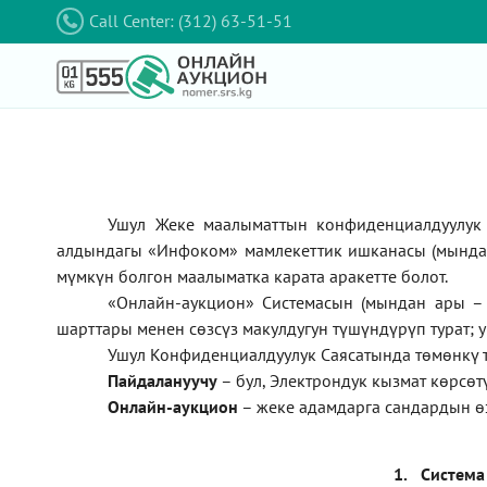
Call Center: (312) 63-51-51
Ушул Жеке маалыматтын конфиденциалдуулук 
алдындагы
«Инфоком»
мамлекеттик ишканасы (мынд
мүмкүн болгон маалыматка карата аракетте болот.
«Онлайн-аукцион» Системасын (мындан ары – 
шарттары менен сөзсүз макулдугун түшүндүрүп турат; 
Ушул Конфиденциалдуулук Саясатында төмөнкү 
П
айдалануучу
– бул
, Электрондук кызмат көрсө
Онлайн-аукцион
–
жеке адамдарга сандардын ө
1.
Система