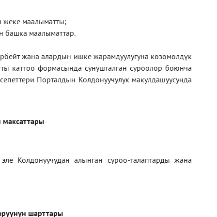
ан жеке маалыматты;
н башка маалыматтар.
рбейт жана алардын ишке жарамдуулугуна көзөмөлдүк
тты каттоо формасында сунушталган суроолор боюнча
кесепеттери Порталдын Колдонуучулук макулдашуусунда
 максаттары
 эле Колдонуучудан алынган суроо-талаптарды жана
ерүүнүн шарттары