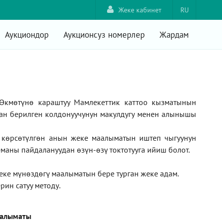
Жеке кабинет
RU
Аукциондор
Аукционсуз номерлер
Жардам
Өкмөтүнө караштуу Мамлекеттик каттоо кызматынын
ан берилген колдонуучунун макулдугу менен алынышы
а көрсөтүлгөн анын жеке маалыматын иштеп чыгуунун
маны пайдалануудан өзүн-өзү токтотууга ийиш болот.
жеке мүнөздөгү маалыматын бере турган жеке адам
.
рин сатуу методу
.
аалыматы