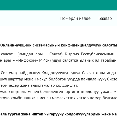
Номерди издөө
Баалар
Онлайн-аукцион системасынын конфиденциалдуулук саясаты
саясаты (мындан ары – Саясат) Кыргыз Республикасынын 
ан ары –
«Инфоком»
МИси) ушул саясатка ылайык ал тарабын
Система) пайдалануу Колдонуучунун ушул Саясат жана анд
ушул шарттар менен макул болбогон учурда пайдалануучу Систе
терминдер жана аныктамалар колдонулат:
түүлөр порталы менен белгиленген тартипте колдонуучу жана 
згөчө комбинациясы менен мамлекеттик каттоо номер белгиле
 ала турган жана иштеп чыгаруучу колдонуучулардын жеке м