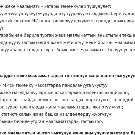
ун
жеке
маалыматы
»
катары төмөнкүлөр түшүнүлөт:
у жазуусун түзүү) учурунда өзү тууралуу өз алдынча бере тург
ерүү «Инфоком» МИсинин тиешелүү документтеринде аныкталга
үн.
тарабынан бериле турган жеке маалыматтын аныктыгын текше
лдонуучу тастыкталган жана жетиштүү жеке болгон маалыма
лдуу абалда колдоп турат. Анык эмес маалыматты берүүнүн 
лардын жеке маалыматтарын топтоонун жана иштеп чыгуунун
 МИси төмөнкү максаттарда пайдаланууга укуктуу:
 жана макулдашуулардын алкактарында идентификациялоо;
орталды пайдаланууга, кызматтарды көрсөтүүгө, ошондой
и, суроо-талаптарды жана маалыматтарды жөнөтүү үчүн;
 статистикалык жана башка изилдөөлөрдү жүргүзүү
;
бынан бериле утрган маалыматтарды тастыктоо
.
еке маалыматын иштеп чыгуунун жана аны үчүнчү жактарга б