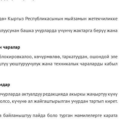
дө» Кыргыз Республикасынын мыйзамын жетекчиликке
луусунан башка учурларда үчүнчү жактарга берүү жана
н чаралар
блокировкалоо, көчүрмөлөө, таркатуудан, ошондой эле
иштүү уюштуруучулук жана техникалык чараларды кабыл
амдар
 учурларда актуалдуу редакцияда акыркы жаңыртуу күнү
лсо, күчүнө ал жайгаштырылган учурдан тартып кирет.
а байланыштуу пайда боло турган мамилелерге
карата