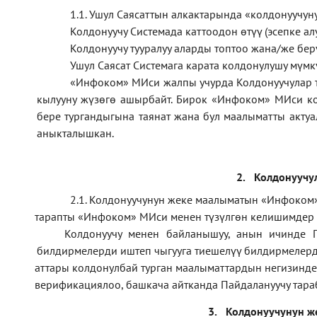
1.1
.
Ушул Саясаттын алкактарында
«
колдонуучун
Колдонуучу Системада каттоодон өтүү (эсепке алу
Колдонуучу тууралуу аларды топтоо жана/же б
Ушул Саясат Системага карата колдонулушу мүмк
«Инфоком» МИси жалпы учурда Колдонуучулар 
кылууну жүзөгө ашырбайт. Бирок «Инфоком» МИси ко
бере тургандыгына таянат жана бул маалыматты актуа
аныкталышкан.
2.
Колдонуучу
2.1. Колдонуучунун жеке маалыматын «Инфоком»
тарапты «Инфоком» МИси менен түзүлгөн келишимдер
·
Колдонуучу менен байланышуу, анын ичинде П
·
билдирмелерди иштеп чыгууга тиешелүү билдирмелерд
аттары колдонулбай турган маалыматтардын негизинде
·
верификаци
ялоо
,
башкача айтканда Пайдалануучу тара
·
3.
Колдонуучунун ж