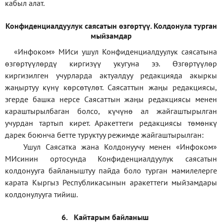
кабыл алат.
Конфиденциал
дуулук саясатын өзгөртүү
.
Колдонула турган
мыйзамдар
«Инфоком»
МИси ушул Конфиденциалдуулук саясатына
өзгөртүүлөрдү киргизүү укугуна ээ. Өзгөртүүлөр
киргизилген учурларда актуалдуу редакцияда акыркы
жаңыртуу күнү көрсөтүлөт. Саясаттын жаңы редакциясы,
эгерде башка нерсе Саясаттын жаңы редакциясы менен
караштырылбаган болсо, күчүнө ал жайгаштырылган
учурдан тартып кирет. Аракеттеги редакциясы төмөнкү
дарек боюнча бетте туруктуу режимде жайгаштырылган:
Ушул Саясатка жана Колдонуучу менен «Инфоком»
МИсинин ортосунда Конфиденциалдуулук саясатын
колдонууга байланыштуу пайда боло турган мамилелерге
карата Кыргыз Республикасынын аракеттеги мыйзамдары
колдонулууга тийиш.
6.
Кайтарым байланыш