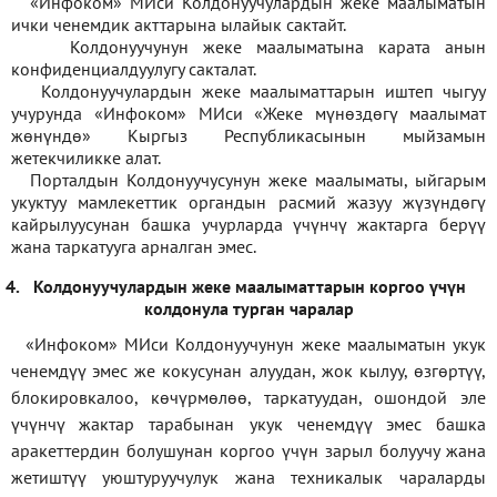
«Инфоком» МИси Колдонуучулардын жеке маалыматын
ички ченемдик акттарына ылайык сактайт.
Колдонуучунун жеке маалыматына карата анын
конфиденциалдуулугу сакталат.
Колдонуучулардын жеке маалыматтарын иштеп чыгуу
учурунда «Инфоком» МИси
«
Жеке мүнөздөгү маалымат
жөнүндө» Кыргыз Республикасынын мыйзамын
жетекчиликке алат.
Порталдын Колдонуучусунун жеке маалыматы, ыйгарым
укуктуу мамлекеттик органдын расмий жазуу жүзүндөгү
кайрылуусунан башка учурларда үчүнчү жактарга берүү
жана таркатууга арналган эмес.
4.
Колдонуучулардын жеке маалыматтарын коргоо үчүн
колдонула турган чаралар
«Инфоком» МИси Колдонуучунун жеке маалыматын укук
ченемдүү эмес же кокусунан алуудан, жок кылуу, өзгөртүү,
блокировкалоо, көчүрмөлөө, таркатуудан, ошондой эле
үчүнчү жактар тарабынан укук ченемдүү эмес башка
аракеттердин болушунан коргоо үчүн зарыл болуучу жана
жетиштүү уюштуруучулук жана техникалык чараларды