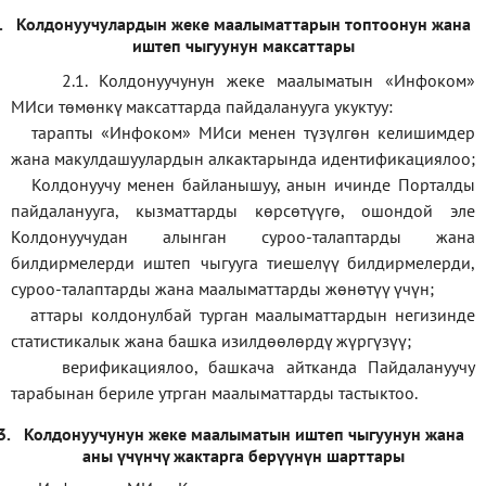
.
Колдонуучулардын жеке маалыматтарын топтоонун жана
иштеп чыгуунун максаттары
2.1. Колдонуучунун жеке маалыматын «Инфоком»
МИси төмөнкү максаттарда пайдаланууга укуктуу:
тарапты «Инфоком» МИси менен түзүлгөн келишимдер
жана макулдашуулардын алкактарында идентификациялоо;
Колдонуучу менен байланышуу, анын ичинде Порталды
пайдаланууга, кызматтарды көрсөтүүгө, ошондой эле
Колдонуучудан алынган суроо-талаптарды жана
билдирмелерди иштеп чыгууга тиешелүү билдирмелерди,
суроо-талаптарды жана маалыматтарды жөнөтүү үчүн;
аттары колдонулбай турган маалыматтардын негизинде
статистикалык жана башка изилдөөлөрдү жүргүзүү
;
верификаци
ялоо
,
башкача айтканда Пайдалануучу
тарабынан бериле утрган маалыматтарды тастыктоо
.
3.
Колдонуучунун жеке маалыматын иштеп чыгуунун жана
аны үчүнчү жактарга берүүнүн шарттары