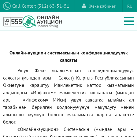
Call Center: (312) 63-51-51
Жеке кабинет
RU
Онлайн-аукцион системасынын конфиденциалдуулук
саясаты
Ушул Жеке маалыматтын конфиденциалдуулук
саясаты (мындан ары – Саясат) Кыргыз Республикасынын
Өкмөтүнө караштуу Мамлекеттик каттоо кызматынын
алдындагы
«Инфоком»
мамлекеттик ишканасы (мындан
ары –
«Инфоком»
МИси) ушул саясатка ылайык ал
тарабынан берилген колдонуучунун макулдугу менен
алынышы мүмкүн болгон маалыматка карата аракетте
болот.
«Онлайн-аукцион» Системасын (мындан ары –
Система) пайдалануу Колдонуучунун ушул Саясат жана анда