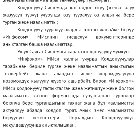
жеке
маалыматы
»
катары төмөнкүлөр түшүнүлөт:
Колдонуучу Системада каттоодон өтүү (эсепке алуу
жазуусун түзүү) учурунда өзү тууралуу өз алдынча бере
турган жеке маалыматты;
Колдонуучу тууралуу аларды топтоо жана/же берүү
«Инфоком» МИсинин тиешелүү документтеринде
аныкталган башка маалыматтар.
Ушул Саясат Системага карата колдонулушу мүмкүн.
«Инфоком» МИси жалпы учурда Колдонуучулар
тарабынан бериле турган жеке маалыматтын аныктыгын
текшербейт жана алардын ишке жарамдуулугуна
көзөмөлдүк кылууну жүзөгө ашырбайт. Бирок «Инфоком»
МИси колдонуучу тастыкталган жана жетиштүү жеке болгон
маалыматты каттоо формасында сунушталган суроолор
боюнча бере тургандыгына таянат жана бул маалыматты
актуалдуу абалда колдоп турат. Анык эмес маалыматты
берүүнүн кесепеттери Порталдын Колдонуучулук
макулдашуусунда аныкталышкан.