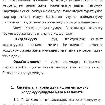
көрсөтүлгөн анын жеке маалыматын иштеп чыгуунун
шарттары менен сөзсүз макулдугун түшүндүрүп турат; ушул
шарттар менен макул болбогон учурда пайдалануучу
Системаны пайдалануудан өзүн-өзү токтотууга ийиш болот.
Ушул Конфиденциалдуулук Саясатында төмөнкү
терминдер жана аныктамалар колдонулат:
П
айдалануучу
– бул
, Электрондук кызмат
көрсөтүүлөр порталы менен белгиленген тартипте
колдонуучу жана жеке мүнөздөгү маалыматын бере турган
жеке адам
.
Онлайн-аукцион
–
жеке адамдарга сандардын
өзгөчө комбинациясы менен мамлекеттик каттоо номер
белгилерин сатуу методу
.
1.
Система ала турган жана иштеп чыгаруучу
колдонуучулардын жеке маалыматы
1.1
.
Ушул Саясаттын алкактарында
«
колдонуучунун