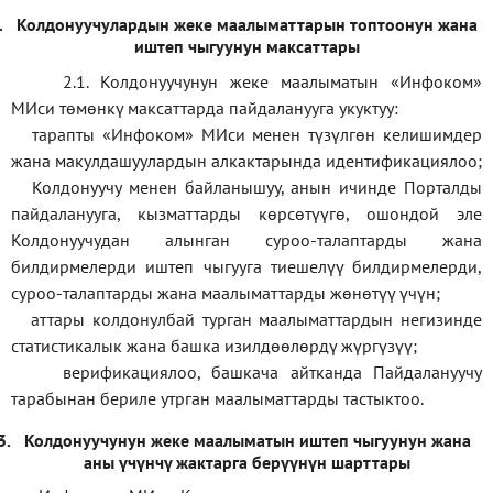
.
Колдонуучулардын жеке маалыматтарын топтоонун жана
иштеп чыгуунун максаттары
2.1. Колдонуучунун жеке маалыматын «Инфоком»
МИси төмөнкү максаттарда пайдаланууга укуктуу:
тарапты «Инфоком» МИси менен түзүлгөн келишимдер
жана макулдашуулардын алкактарында идентификациялоо;
Колдонуучу менен байланышуу, анын ичинде Порталды
пайдаланууга, кызматтарды көрсөтүүгө, ошондой эле
Колдонуучудан алынган суроо-талаптарды жана
билдирмелерди иштеп чыгууга тиешелүү билдирмелерди,
суроо-талаптарды жана маалыматтарды жөнөтүү үчүн;
аттары колдонулбай турган маалыматтардын негизинде
статистикалык жана башка изилдөөлөрдү жүргүзүү
;
верификаци
ялоо
,
башкача айтканда Пайдалануучу
тарабынан бериле утрган маалыматтарды тастыктоо
.
3.
Колдонуучунун жеке маалыматын иштеп чыгуунун жана
аны үчүнчү жактарга берүүнүн шарттары