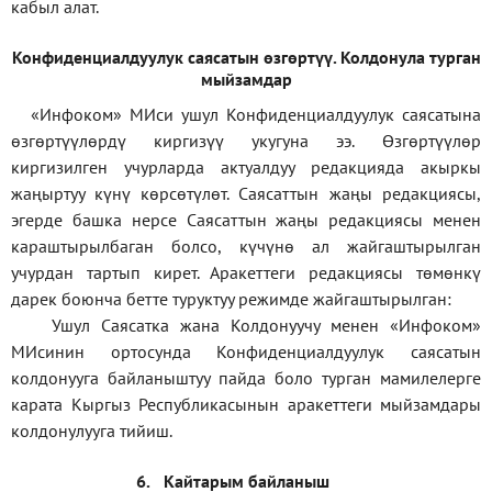
кабыл алат.
Конфиденциал
дуулук саясатын өзгөртүү
.
Колдонула турган
мыйзамдар
«Инфоком»
МИси ушул Конфиденциалдуулук саясатына
өзгөртүүлөрдү киргизүү укугуна ээ. Өзгөртүүлөр
киргизилген учурларда актуалдуу редакцияда акыркы
жаңыртуу күнү көрсөтүлөт. Саясаттын жаңы редакциясы,
эгерде башка нерсе Саясаттын жаңы редакциясы менен
караштырылбаган болсо, күчүнө ал жайгаштырылган
учурдан тартып кирет. Аракеттеги редакциясы төмөнкү
дарек боюнча бетте туруктуу режимде жайгаштырылган:
Ушул Саясатка жана Колдонуучу менен «Инфоком»
МИсинин ортосунда Конфиденциалдуулук саясатын
колдонууга байланыштуу пайда боло турган мамилелерге
карата Кыргыз Республикасынын аракеттеги мыйзамдары
колдонулууга тийиш.
6.
Кайтарым байланыш