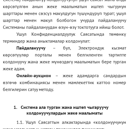
көрсөтүлгөн анын жеке маалыматын иштеп чыгуунун
шарттары менен сөзсүз макулдугун түшүндүрүп турат; ушул
шарттар менен макул болбогон учурда пайдалануучу
Системаны пайдалануудан өзүн-өзү токтотууга ийиш болот.
Ушул Конфиденциалдуулук Саясатында төмөнкү
терминдер жана аныктамалар колдонулат:
П
айдалануучу
– бул
, Электрондук кызмат
көрсөтүүлөр порталы менен белгиленген тартипте
колдонуучу жана жеке мүнөздөгү маалыматын бере турган
жеке адам
.
Онлайн-аукцион
–
жеке адамдарга сандардын
өзгөчө комбинациясы менен мамлекеттик каттоо номер
белгилерин сатуу методу
.
1.
Система ала турган жана иштеп чыгаруучу
колдонуучулардын жеке маалыматы
1.1
.
Ушул Саясаттын алкактарында
«
колдонуучунун