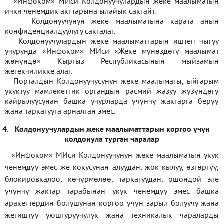
«Инфоком» МИси Колдонуучулардын жеке маалыматын
ички ченемдик акттарына ылайык сактайт.
Колдонуучунун жеке маалыматына карата анын
конфиденциалдуулугу сакталат.
Колдонуучулардын жеке маалыматтарын иштеп чыгуу
учурунда «Инфоком» МИси
«
Жеке мүнөздөгү маалымат
жөнүндө» Кыргыз Республикасынын мыйзамын
жетекчиликке алат.
Порталдын Колдонуучусунун жеке маалыматы, ыйгарым
укуктуу мамлекеттик органдын расмий жазуу жүзүндөгү
кайрылуусунан башка учурларда үчүнчү жактарга берүү
жана таркатууга арналган эмес.
4.
Колдонуучулардын жеке маалыматтарын коргоо үчүн
колдонула турган чаралар
«Инфоком» МИси Колдонуучунун жеке маалыматын укук
ченемдүү эмес же кокусунан алуудан, жок кылуу, өзгөртүү,
блокировкалоо, көчүрмөлөө, таркатуудан, ошондой эле
үчүнчү жактар тарабынан укук ченемдүү эмес башка
аракеттердин болушунан коргоо үчүн зарыл болуучу жана
жетиштүү уюштуруучулук жана техникалык чараларды