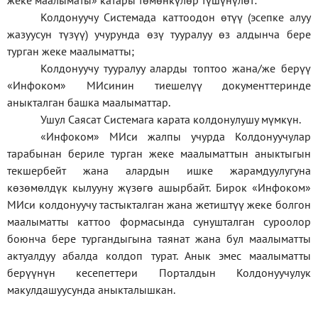
жеке
маалыматы
»
катары төмөнкүлөр түшүнүлөт:
Колдонуучу Системада каттоодон өтүү (эсепке алуу
жазуусун түзүү) учурунда өзү тууралуу өз алдынча бере
турган жеке маалыматты;
Колдонуучу тууралуу аларды топтоо жана/же берүү
«Инфоком» МИсинин тиешелүү документтеринде
аныкталган башка маалыматтар.
Ушул Саясат Системага карата колдонулушу мүмкүн.
«Инфоком» МИси жалпы учурда Колдонуучулар
тарабынан бериле турган жеке маалыматтын аныктыгын
текшербейт жана алардын ишке жарамдуулугуна
көзөмөлдүк кылууну жүзөгө ашырбайт. Бирок «Инфоком»
МИси колдонуучу тастыкталган жана жетиштүү жеке болгон
маалыматты каттоо формасында сунушталган суроолор
боюнча бере тургандыгына таянат жана бул маалыматты
актуалдуу абалда колдоп турат. Анык эмес маалыматты
берүүнүн кесепеттери Порталдын Колдонуучулук
макулдашуусунда аныкталышкан.