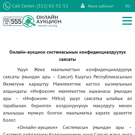
Call Center: (312) 63-51-51
Жеке кабинет
RU
Онлайн-аукцион системасынын конфиденциалдуулук
саясаты
Ушул Жеке маалыматтын конфиденциалдуулук
саясаты (мындан ары – Саясат) Кыргыз Республикасынын
Өкмөтүнө караштуу Мамлекеттик каттоо кызматынын
алдындагы
«Инфоком»
мамлекеттик ишканасы (мындан
ары –
«Инфоком»
МИси) ушул саясатка ылайык ал
тарабынан берилген колдонуучунун макулдугу менен
алынышы мүмкүн болгон маалыматка карата аракетте
болот.
«Онлайн-аукцион» Системасын (мындан ары –
Система) пайдалануу Колдонуучунун ушул Саясат жана анда