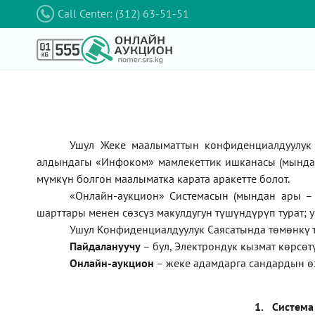
Call Center: (312) 63-51-51
Ушул Жеке маалыматтын конфиденциалдуулук 
алдындагы
«Инфоком»
мамлекеттик ишканасы (мынд
мүмкүн болгон маалыматка карата аракетте болот.
«Онлайн-аукцион» Системасын (мындан ары – 
шарттары менен сөзсүз макулдугун түшүндүрүп турат; 
Ушул Конфиденциалдуулук Саясатында төмөнкү 
П
айдалануучу
– бул
, Электрондук кызмат көрсө
Онлайн-аукцион
–
жеке адамдарга сандардын ө
1.
Система