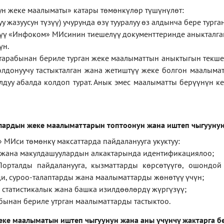
ун
жеке
маалыматы
»
катары төмөнкүлөр түшүнүлөт:
у жазуусун түзүү) учурунда өзү тууралуу өз алдынча бере тург
ерүү «Инфоком» МИсинин тиешелүү документтеринде аныкталга
үн.
тарабынан бериле турган жеке маалыматтын аныктыгын текше
лдонуучу тастыкталган жана жетиштүү жеке болгон маалыма
лдуу абалда колдоп турат. Анык эмес маалыматты берүүнүн 
лардын жеке маалыматтарын топтоонун жана иштеп чыгуунун
 МИси төмөнкү максаттарда пайдаланууга укуктуу:
 жана макулдашуулардын алкактарында идентификациялоо;
орталды пайдаланууга, кызматтарды көрсөтүүгө, ошондой
и, суроо-талаптарды жана маалыматтарды жөнөтүү үчүн;
 статистикалык жана башка изилдөөлөрдү жүргүзүү
;
бынан бериле утрган маалыматтарды тастыктоо
.
еке маалыматын иштеп чыгуунун жана аны үчүнчү жактарга б