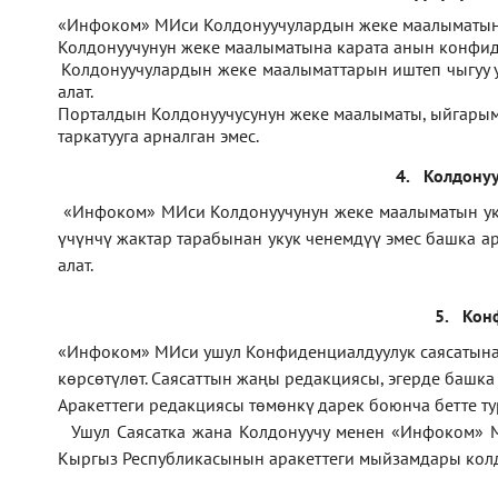
1.
«Инфоком» МИси Колдонуучулардын жеке маалыматын 
2.
Колдонуучунун жеке маалыматына карата анын конфиде
3.
Колдонуучулардын жеке маалыматтарын иштеп чыгуу
алат.
4.
Порталдын Колдонуучусунун жеке маалыматы, ыйгарым 
таркатууга арналган эмес.
4.
Колдонуу
1.
«Инфоком» МИси Колдонуучунун жеке маалыматын укук 
үчүнчү жактар тарабынан укук ченемдүү эмес башка а
алат.
5.
Кон
1.
«Инфоком»
МИси ушул Конфиденциалдуулук саясатына ө
көрсөтүлөт. Саясаттын жаңы редакциясы, эгерде башк
Аракеттеги редакциясы төмөнкү дарек боюнча бетте т
2.
Ушул Саясатка жана Колдонуучу менен «Инфоком» 
Кыргыз Республикасынын аракеттеги мыйзамдары колд