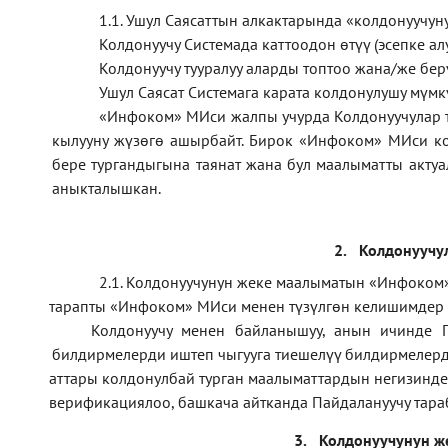
1.1
.
Ушул Саясаттын алкактарында
«
колдонуучун
Колдонуучу Системада каттоодон өтүү (эсепке алу
Колдонуучу тууралуу аларды топтоо жана/же б
Ушул Саясат Системага карата колдонулушу мүмк
«Инфоком» МИси жалпы учурда Колдонуучулар 
кылууну жүзөгө ашырбайт. Бирок «Инфоком» МИси ко
бере тургандыгына таянат жана бул маалыматты актуа
аныкталышкан.
2.
Колдонуучу
2.1. Колдонуучунун жеке маалыматын «Инфоком»
тарапты «Инфоком» МИси менен түзүлгөн келишимдер
·
Колдонуучу менен байланышуу, анын ичинде П
·
билдирмелерди иштеп чыгууга тиешелүү билдирмелерд
аттары колдонулбай турган маалыматтардын негизинде
·
верификаци
ялоо
,
башкача айтканда Пайдалануучу тара
·
3.
Колдонуучунун ж