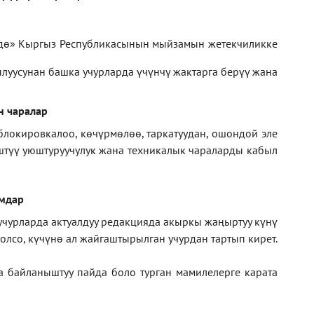
дө» Кыргыз Республикасынын мыйзамын жетекчиликке
луусунан башка учурларда үчүнчү жактарга берүү жана
н чаралар
блокировкалоо, көчүрмөлөө, таркатуудан, ошондой эле
иштүү уюштуруучулук жана техникалык чараларды кабыл
амдар
 учурларда актуалдуу редакцияда акыркы жаңыртуу күнү
лсо, күчүнө ал жайгаштырылган учурдан тартып кирет.
а байланыштуу пайда боло турган мамилелерге
карата