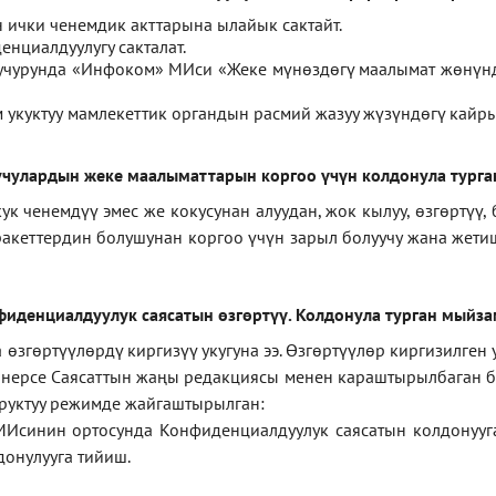
ички ченемдик акттарына ылайык сактайт.
нциалдуулугу сакталат.
 учурунда «Инфоком» МИси
«
Жеке мүнөздөгү маалымат жөнүн
укуктуу мамлекеттик органдын расмий жазуу жүзүндөгү кайры
чулардын жеке маалыматтарын коргоо үчүн колдонула турга
ченемдүү эмес же кокусунан алуудан, жок кылуу, өзгөртүү, 
ракеттердин болушунан коргоо үчүн зарыл болуучу жана жет
фиденциал
дуулук саясатын өзгөртүү
.
Колдонула турган мыйз
згөртүүлөрдү киргизүү укугуна ээ. Өзгөртүүлөр киргизилген
а нерсе Саясаттын жаңы редакциясы менен караштырылбаган бо
уруктуу режимде жайгаштырылган:
МИсинин ортосунда Конфиденциалдуулук саясатын колдонууг
онулууга тийиш.