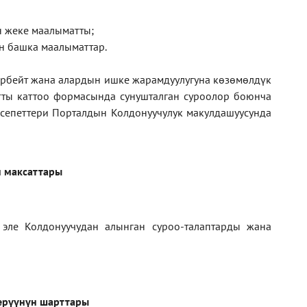
ан жеке маалыматты;
н башка маалыматтар.
рбейт жана алардын ишке жарамдуулугуна көзөмөлдүк
тты каттоо формасында сунушталган суроолор боюнча
кесепеттери Порталдын Колдонуучулук макулдашуусунда
 максаттары
 эле Колдонуучудан алынган суроо-талаптарды жана
ерүүнүн шарттары