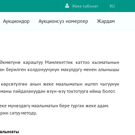
Жеке кабинет
RU
Аукциондор
Аукционсуз номерлер
Жардам
Өкмөтүнө караштуу Мамлекеттик каттоо кызматынын
ан берилген колдонуучунун макулдугу менен алынышы
а көрсөтүлгөн анын жеке маалыматын иштеп чыгуунун
маны пайдалануудан өзүн-өзү токтотууга ийиш болот.
жеке мүнөздөгү маалыматын бере турган жеке адам
.
рин сатуу методу
.
аалыматы