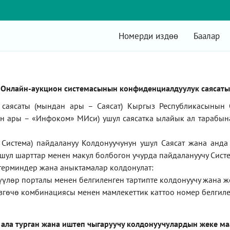
Номерди издөө
Баалар
Онлайн-аукцион системасынын конфиденциалдуулук саясаты
саясаты (мындан ары – Саясат) Кыргыз Республикасынын 
ан ары –
«Инфоком»
МИси) ушул саясатка ылайык ал тарабын
Система) пайдалануу Колдонуучунун ушул Саясат жана анд
ушул шарттар менен макул болбогон учурда пайдалануучу Систе
терминдер жана аныктамалар колдонулат:
түүлөр порталы менен белгиленген тартипте колдонуучу жана 
згөчө комбинациясы менен мамлекеттик каттоо номер белгиле
 ала турган жана иштеп чыгаруучу колдонуучулардын жеке м