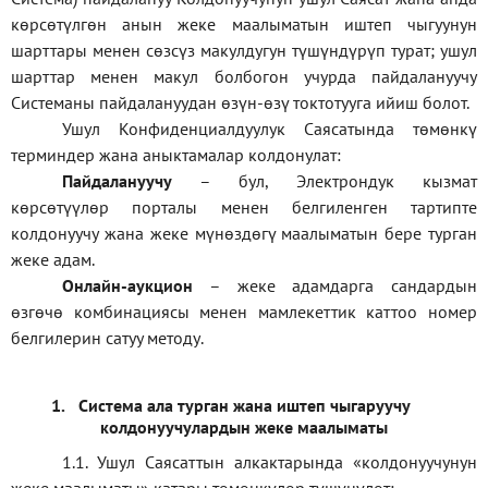
көрсөтүлгөн анын жеке маалыматын иштеп чыгуунун
шарттары менен сөзсүз макулдугун түшүндүрүп турат; ушул
шарттар менен макул болбогон учурда пайдалануучу
Системаны пайдалануудан өзүн-өзү токтотууга ийиш болот.
Ушул Конфиденциалдуулук Саясатында төмөнкү
терминдер жана аныктамалар колдонулат:
П
айдалануучу
– бул
, Электрондук кызмат
көрсөтүүлөр порталы менен белгиленген тартипте
колдонуучу жана жеке мүнөздөгү маалыматын бере турган
жеке адам
.
Онлайн-аукцион
–
жеке адамдарга сандардын
өзгөчө комбинациясы менен мамлекеттик каттоо номер
белгилерин сатуу методу
.
1.
Система ала турган жана иштеп чыгаруучу
колдонуучулардын жеке маалыматы
1.1
.
Ушул Саясаттын алкактарында
«
колдонуучунун