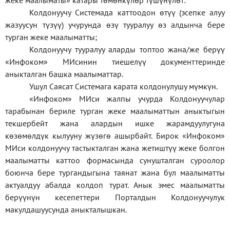
жеке
маалыматы
»
катары төмөнкүлөр түшүнүлөт:
Колдонуучу Системада каттоодон өтүү (эсепке алуу
жазуусун түзүү) учурунда өзү тууралуу өз алдынча бере
турган жеке маалыматты;
Колдонуучу тууралуу аларды топтоо жана/же берүү
«Инфоком» МИсинин тиешелүү документтеринде
аныкталган башка маалыматтар.
Ушул Саясат Системага карата колдонулушу мүмкүн.
«Инфоком» МИси жалпы учурда Колдонуучулар
тарабынан бериле турган жеке маалыматтын аныктыгын
текшербейт жана алардын ишке жарамдуулугуна
көзөмөлдүк кылууну жүзөгө ашырбайт. Бирок «Инфоком»
МИси колдонуучу тастыкталган жана жетиштүү жеке болгон
маалыматты каттоо формасында сунушталган суроолор
боюнча бере тургандыгына таянат жана бул маалыматты
актуалдуу абалда колдоп турат. Анык эмес маалыматты
берүүнүн кесепеттери Порталдын Колдонуучулук
макулдашуусунда аныкталышкан.