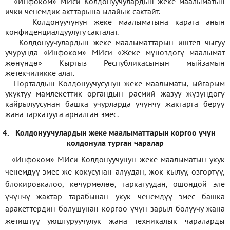
«Инфоком» МИси Колдонуучулардын жеке маалыматын
ички ченемдик акттарына ылайык сактайт.
Колдонуучунун жеке маалыматына карата анын
конфиденциалдуулугу сакталат.
Колдонуучулардын жеке маалыматтарын иштеп чыгуу
учурунда «Инфоком» МИси
«
Жеке мүнөздөгү маалымат
жөнүндө» Кыргыз Республикасынын мыйзамын
жетекчиликке алат.
Порталдын Колдонуучусунун жеке маалыматы, ыйгарым
укуктуу мамлекеттик органдын расмий жазуу жүзүндөгү
кайрылуусунан башка учурларда үчүнчү жактарга берүү
жана таркатууга арналган эмес.
4.
Колдонуучулардын жеке маалыматтарын коргоо үчүн
колдонула турган чаралар
«Инфоком» МИси Колдонуучунун жеке маалыматын укук
ченемдүү эмес же кокусунан алуудан, жок кылуу, өзгөртүү,
блокировкалоо, көчүрмөлөө, таркатуудан, ошондой эле
үчүнчү жактар тарабынан укук ченемдүү эмес башка
аракеттердин болушунан коргоо үчүн зарыл болуучу жана
жетиштүү уюштуруучулук жана техникалык чараларды