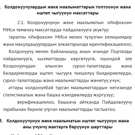
.
Колдонуучулардын жеке маалыматтарын топтоонун жана
иштеп чыгуунун максаттары
2.1. Колдонуучунун жеке маалыматын «Инфоком»
МИси төмөнкү максаттарда пайдаланууга укуктуу:
тарапты «Инфоком» МИси менен түзүлгөн келишимдер
жана макулдашуулардын алкактарында идентификациялоо;
Колдонуучу менен байланышуу, анын ичинде Порталды
пайдаланууга, кызматтарды көрсөтүүгө, ошондой эле
Колдонуучудан алынган суроо-талаптарды жана
билдирмелерди иштеп чыгууга тиешелүү билдирмелерди,
суроо-талаптарды жана маалыматтарды жөнөтүү үчүн;
аттары колдонулбай турган маалыматтардын негизинде
статистикалык жана башка изилдөөлөрдү жүргүзүү
;
верификаци
ялоо
,
башкача айтканда Пайдалануучу
тарабынан бериле утрган маалыматтарды тастыктоо
.
3.
Колдонуучунун жеке маалыматын иштеп чыгуунун жана
аны үчүнчү жактарга берүүнүн шарттары