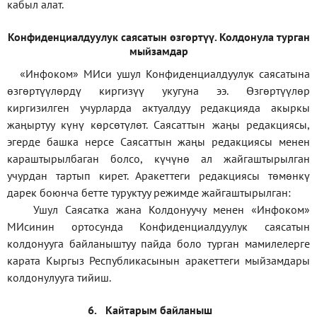
кабыл алат.
Конфиденциал
дуулук саясатын өзгөртүү
.
Колдонула турган
мыйзамдар
«Инфоком»
МИси ушул Конфиденциалдуулук саясатына
өзгөртүүлөрдү киргизүү укугуна ээ. Өзгөртүүлөр
киргизилген учурларда актуалдуу редакцияда акыркы
жаңыртуу күнү көрсөтүлөт. Саясаттын жаңы редакциясы,
эгерде башка нерсе Саясаттын жаңы редакциясы менен
караштырылбаган болсо, күчүнө ал жайгаштырылган
учурдан тартып кирет. Аракеттеги редакциясы төмөнкү
дарек боюнча бетте туруктуу режимде жайгаштырылган:
Ушул Саясатка жана Колдонуучу менен «Инфоком»
МИсинин ортосунда Конфиденциалдуулук саясатын
колдонууга байланыштуу пайда боло турган мамилелерге
карата Кыргыз Республикасынын аракеттеги мыйзамдары
колдонулууга тийиш.
6.
Кайтарым байланыш