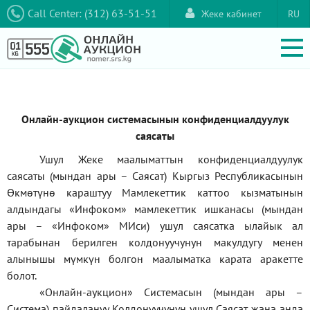
Call Center: (312) 63-51-51
Жеке кабинет
RU
Онлайн-аукцион системасынын конфиденциалдуулук
саясаты
Ушул Жеке маалыматтын конфиденциалдуулук
саясаты (мындан ары – Саясат) Кыргыз Республикасынын
Өкмөтүнө караштуу Мамлекеттик каттоо кызматынын
алдындагы
«Инфоком»
мамлекеттик ишканасы (мындан
ары –
«Инфоком»
МИси) ушул саясатка ылайык ал
тарабынан берилген колдонуучунун макулдугу менен
алынышы мүмкүн болгон маалыматка карата аракетте
болот.
«Онлайн-аукцион» Системасын (мындан ары –
Система) пайдалануу Колдонуучунун ушул Саясат жана анда