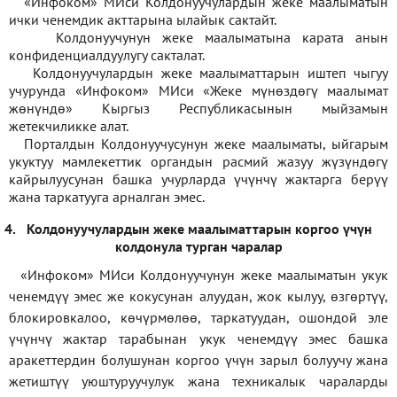
«Инфоком» МИси Колдонуучулардын жеке маалыматын
ички ченемдик акттарына ылайык сактайт.
Колдонуучунун жеке маалыматына карата анын
конфиденциалдуулугу сакталат.
Колдонуучулардын жеке маалыматтарын иштеп чыгуу
учурунда «Инфоком» МИси
«
Жеке мүнөздөгү маалымат
жөнүндө» Кыргыз Республикасынын мыйзамын
жетекчиликке алат.
Порталдын Колдонуучусунун жеке маалыматы, ыйгарым
укуктуу мамлекеттик органдын расмий жазуу жүзүндөгү
кайрылуусунан башка учурларда үчүнчү жактарга берүү
жана таркатууга арналган эмес.
4.
Колдонуучулардын жеке маалыматтарын коргоо үчүн
колдонула турган чаралар
«Инфоком» МИси Колдонуучунун жеке маалыматын укук
ченемдүү эмес же кокусунан алуудан, жок кылуу, өзгөртүү,
блокировкалоо, көчүрмөлөө, таркатуудан, ошондой эле
үчүнчү жактар тарабынан укук ченемдүү эмес башка
аракеттердин болушунан коргоо үчүн зарыл болуучу жана
жетиштүү уюштуруучулук жана техникалык чараларды