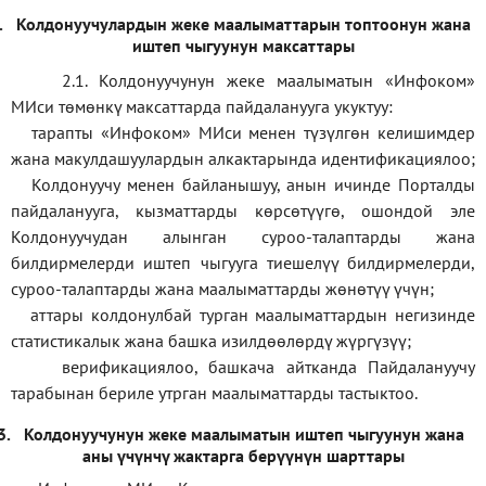
.
Колдонуучулардын жеке маалыматтарын топтоонун жана
иштеп чыгуунун максаттары
2.1. Колдонуучунун жеке маалыматын «Инфоком»
МИси төмөнкү максаттарда пайдаланууга укуктуу:
тарапты «Инфоком» МИси менен түзүлгөн келишимдер
жана макулдашуулардын алкактарында идентификациялоо;
Колдонуучу менен байланышуу, анын ичинде Порталды
пайдаланууга, кызматтарды көрсөтүүгө, ошондой эле
Колдонуучудан алынган суроо-талаптарды жана
билдирмелерди иштеп чыгууга тиешелүү билдирмелерди,
суроо-талаптарды жана маалыматтарды жөнөтүү үчүн;
аттары колдонулбай турган маалыматтардын негизинде
статистикалык жана башка изилдөөлөрдү жүргүзүү
;
верификаци
ялоо
,
башкача айтканда Пайдалануучу
тарабынан бериле утрган маалыматтарды тастыктоо
.
3.
Колдонуучунун жеке маалыматын иштеп чыгуунун жана
аны үчүнчү жактарга берүүнүн шарттары