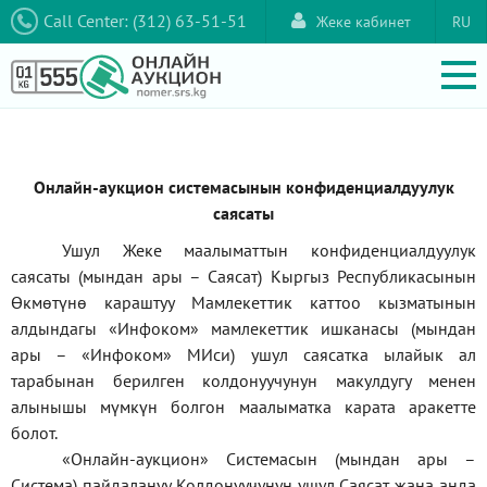
Call Center: (312) 63-51-51
Жеке кабинет
RU
Онлайн-аукцион системасынын конфиденциалдуулук
саясаты
Ушул Жеке маалыматтын конфиденциалдуулук
саясаты (мындан ары – Саясат) Кыргыз Республикасынын
Өкмөтүнө караштуу Мамлекеттик каттоо кызматынын
алдындагы
«Инфоком»
мамлекеттик ишканасы (мындан
ары –
«Инфоком»
МИси) ушул саясатка ылайык ал
тарабынан берилген колдонуучунун макулдугу менен
алынышы мүмкүн болгон маалыматка карата аракетте
болот.
«Онлайн-аукцион» Системасын (мындан ары –
Система) пайдалануу Колдонуучунун ушул Саясат жана анда