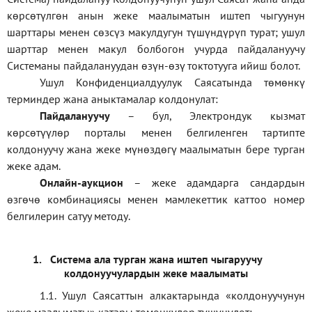
көрсөтүлгөн анын жеке маалыматын иштеп чыгуунун
шарттары менен сөзсүз макулдугун түшүндүрүп турат; ушул
шарттар менен макул болбогон учурда пайдалануучу
Системаны пайдалануудан өзүн-өзү токтотууга ийиш болот.
Ушул Конфиденциалдуулук Саясатында төмөнкү
терминдер жана аныктамалар колдонулат:
П
айдалануучу
– бул
, Электрондук кызмат
көрсөтүүлөр порталы менен белгиленген тартипте
колдонуучу жана жеке мүнөздөгү маалыматын бере турган
жеке адам
.
Онлайн-аукцион
–
жеке адамдарга сандардын
өзгөчө комбинациясы менен мамлекеттик каттоо номер
белгилерин сатуу методу
.
1.
Система ала турган жана иштеп чыгаруучу
колдонуучулардын жеке маалыматы
1.1
.
Ушул Саясаттын алкактарында
«
колдонуучунун