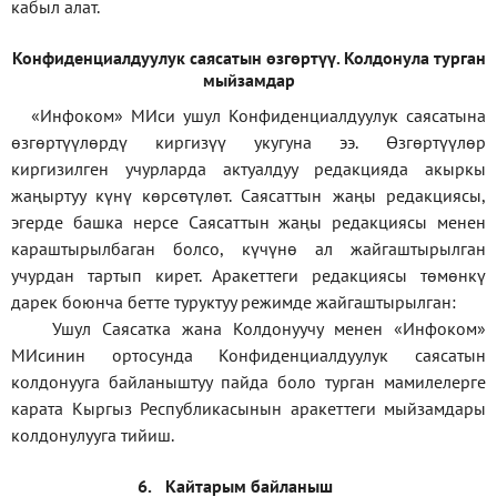
кабыл алат.
Конфиденциал
дуулук саясатын өзгөртүү
.
Колдонула турган
мыйзамдар
«Инфоком»
МИси ушул Конфиденциалдуулук саясатына
өзгөртүүлөрдү киргизүү укугуна ээ. Өзгөртүүлөр
киргизилген учурларда актуалдуу редакцияда акыркы
жаңыртуу күнү көрсөтүлөт. Саясаттын жаңы редакциясы,
эгерде башка нерсе Саясаттын жаңы редакциясы менен
караштырылбаган болсо, күчүнө ал жайгаштырылган
учурдан тартып кирет. Аракеттеги редакциясы төмөнкү
дарек боюнча бетте туруктуу режимде жайгаштырылган:
Ушул Саясатка жана Колдонуучу менен «Инфоком»
МИсинин ортосунда Конфиденциалдуулук саясатын
колдонууга байланыштуу пайда боло турган мамилелерге
карата Кыргыз Республикасынын аракеттеги мыйзамдары
колдонулууга тийиш.
6.
Кайтарым байланыш