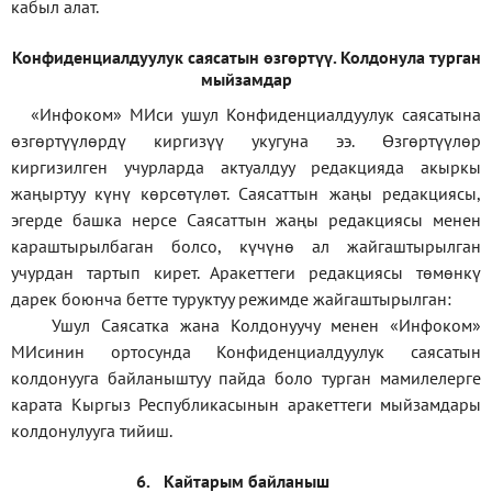
кабыл алат.
Конфиденциал
дуулук саясатын өзгөртүү
.
Колдонула турган
мыйзамдар
«Инфоком»
МИси ушул Конфиденциалдуулук саясатына
өзгөртүүлөрдү киргизүү укугуна ээ. Өзгөртүүлөр
киргизилген учурларда актуалдуу редакцияда акыркы
жаңыртуу күнү көрсөтүлөт. Саясаттын жаңы редакциясы,
эгерде башка нерсе Саясаттын жаңы редакциясы менен
караштырылбаган болсо, күчүнө ал жайгаштырылган
учурдан тартып кирет. Аракеттеги редакциясы төмөнкү
дарек боюнча бетте туруктуу режимде жайгаштырылган:
Ушул Саясатка жана Колдонуучу менен «Инфоком»
МИсинин ортосунда Конфиденциалдуулук саясатын
колдонууга байланыштуу пайда боло турган мамилелерге
карата Кыргыз Республикасынын аракеттеги мыйзамдары
колдонулууга тийиш.
6.
Кайтарым байланыш