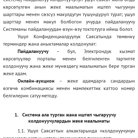
көрсөтүлгөн анын жеке маалыматын иштеп чыгуунун
шарттары менен сөзсүз макулдугун түшүндүрүп турат; ушул
шарттар менен макул болбогон учурда пайдалануучу
Системаны пайдалануудан өзүн-өзү токтотууга ийиш болот.
Ушул Конфиденциалдуулук Саясатында төмөнкү
терминдер жана аныктамалар колдонулат:
П
айдалануучу
– бул
, Электрондук кызмат
көрсөтүүлөр порталы менен белгиленген тартипте
колдонуучу жана жеке мүнөздөгү маалыматын бере турган
жеке адам
.
Онлайн-аукцион
–
жеке адамдарга сандардын
өзгөчө комбинациясы менен мамлекеттик каттоо номер
белгилерин сатуу методу
.
1.
Система ала турган жана иштеп чыгаруучу
колдонуучулардын жеке маалыматы
1.1
.
Ушул Саясаттын алкактарында
«
колдонуучунун