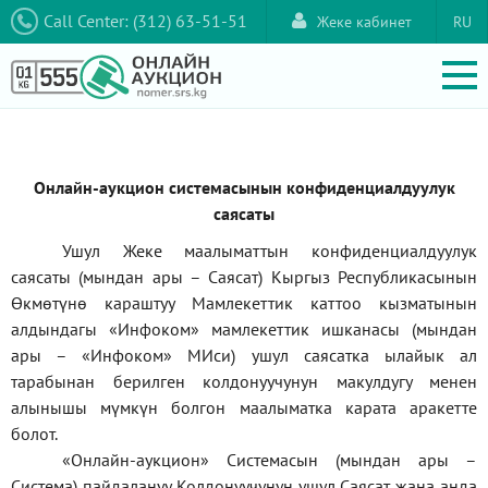
Call Center: (312) 63-51-51
Жеке кабинет
RU
Онлайн-аукцион системасынын конфиденциалдуулук
саясаты
Ушул Жеке маалыматтын конфиденциалдуулук
саясаты (мындан ары – Саясат) Кыргыз Республикасынын
Өкмөтүнө караштуу Мамлекеттик каттоо кызматынын
алдындагы
«Инфоком»
мамлекеттик ишканасы (мындан
ары –
«Инфоком»
МИси) ушул саясатка ылайык ал
тарабынан берилген колдонуучунун макулдугу менен
алынышы мүмкүн болгон маалыматка карата аракетте
болот.
«Онлайн-аукцион» Системасын (мындан ары –
Система) пайдалануу Колдонуучунун ушул Саясат жана анда