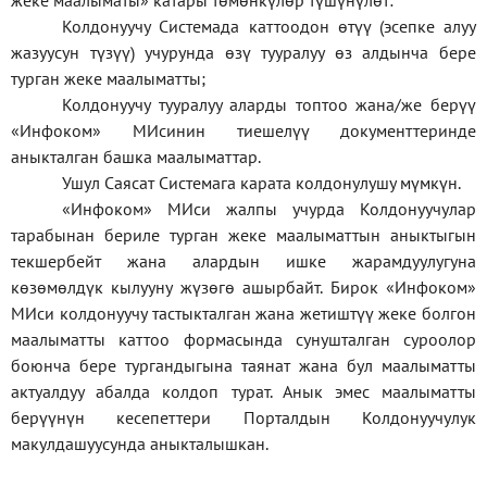
жеке
маалыматы
»
катары төмөнкүлөр түшүнүлөт:
Колдонуучу Системада каттоодон өтүү (эсепке алуу
жазуусун түзүү) учурунда өзү тууралуу өз алдынча бере
турган жеке маалыматты;
Колдонуучу тууралуу аларды топтоо жана/же берүү
«Инфоком» МИсинин тиешелүү документтеринде
аныкталган башка маалыматтар.
Ушул Саясат Системага карата колдонулушу мүмкүн.
«Инфоком» МИси жалпы учурда Колдонуучулар
тарабынан бериле турган жеке маалыматтын аныктыгын
текшербейт жана алардын ишке жарамдуулугуна
көзөмөлдүк кылууну жүзөгө ашырбайт. Бирок «Инфоком»
МИси колдонуучу тастыкталган жана жетиштүү жеке болгон
маалыматты каттоо формасында сунушталган суроолор
боюнча бере тургандыгына таянат жана бул маалыматты
актуалдуу абалда колдоп турат. Анык эмес маалыматты
берүүнүн кесепеттери Порталдын Колдонуучулук
макулдашуусунда аныкталышкан.