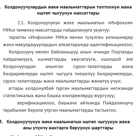
.
Колдонуучулардын жеке маалыматтарын топтоонун жана
иштеп чыгуунун максаттары
2.1. Колдонуучунун жеке маалыматын «Инфоком»
МИси төмөнкү максаттарда пайдаланууга укуктуу:
тарапты «Инфоком» МИси менен түзүлгөн келишимдер
жана макулдашуулардын алкактарында идентификациялоо;
Колдонуучу менен байланышуу, анын ичинде Порталды
пайдаланууга, кызматтарды көрсөтүүгө, ошондой эле
Колдонуучудан алынган суроо-талаптарды жана
билдирмелерди иштеп чыгууга тиешелүү билдирмелерди,
суроо-талаптарды жана маалыматтарды жөнөтүү үчүн;
аттары колдонулбай турган маалыматтардын негизинде
статистикалык жана башка изилдөөлөрдү жүргүзүү
;
верификаци
ялоо
,
башкача айтканда Пайдалануучу
тарабынан бериле утрган маалыматтарды тастыктоо
.
3.
Колдонуучунун жеке маалыматын иштеп чыгуунун жана
аны үчүнчү жактарга берүүнүн шарттары