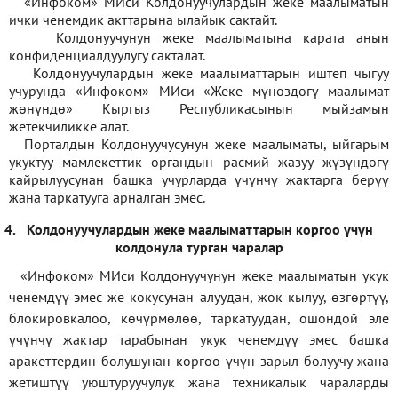
«Инфоком» МИси Колдонуучулардын жеке маалыматын
ички ченемдик акттарына ылайык сактайт.
Колдонуучунун жеке маалыматына карата анын
конфиденциалдуулугу сакталат.
Колдонуучулардын жеке маалыматтарын иштеп чыгуу
учурунда «Инфоком» МИси
«
Жеке мүнөздөгү маалымат
жөнүндө» Кыргыз Республикасынын мыйзамын
жетекчиликке алат.
Порталдын Колдонуучусунун жеке маалыматы, ыйгарым
укуктуу мамлекеттик органдын расмий жазуу жүзүндөгү
кайрылуусунан башка учурларда үчүнчү жактарга берүү
жана таркатууга арналган эмес.
4.
Колдонуучулардын жеке маалыматтарын коргоо үчүн
колдонула турган чаралар
«Инфоком» МИси Колдонуучунун жеке маалыматын укук
ченемдүү эмес же кокусунан алуудан, жок кылуу, өзгөртүү,
блокировкалоо, көчүрмөлөө, таркатуудан, ошондой эле
үчүнчү жактар тарабынан укук ченемдүү эмес башка
аракеттердин болушунан коргоо үчүн зарыл болуучу жана
жетиштүү уюштуруучулук жана техникалык чараларды