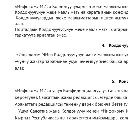
1.
«Инфоком» МИси Колдонуучулардын жеке маалыматын 
2.
Колдонуучунун жеке маалыматына карата анын конфиде
3.
Колдонуучулардын жеке маалыматтарын иштеп чыгуу
алат.
4.
Порталдын Колдонуучусунун жеке маалыматы, ыйгарым 
таркатууга арналган эмес.
4.
Колдонуу
1.
«Инфоком» МИси Колдонуучунун жеке маалыматын укук 
үчүнчү жактар тарабынан укук ченемдүү эмес башка а
алат.
5.
Кон
1.
«Инфоком»
МИси ушул Конфиденциалдуулук саясатына ө
көрсөтүлөт. Саясаттын жаңы редакциясы, эгерде башк
Аракеттеги редакциясы төмөнкү дарек боюнча бетте т
2.
Ушул Саясатка жана Колдонуучу менен «Инфоком» 
Кыргыз Республикасынын аракеттеги мыйзамдары колд