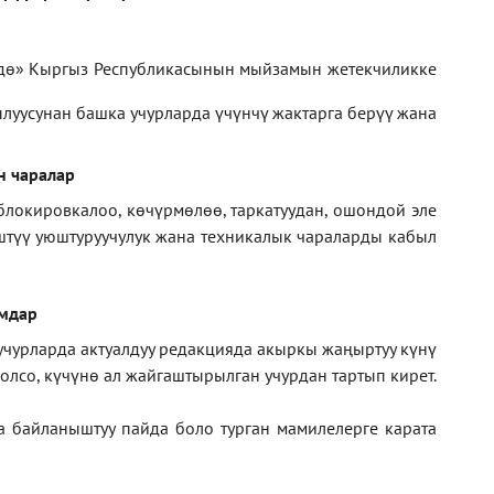
дө» Кыргыз Республикасынын мыйзамын жетекчиликке
луусунан башка учурларда үчүнчү жактарга берүү жана
н чаралар
блокировкалоо, көчүрмөлөө, таркатуудан, ошондой эле
иштүү уюштуруучулук жана техникалык чараларды кабыл
амдар
 учурларда актуалдуу редакцияда акыркы жаңыртуу күнү
лсо, күчүнө ал жайгаштырылган учурдан тартып кирет.
а байланыштуу пайда боло турган мамилелерге
карата