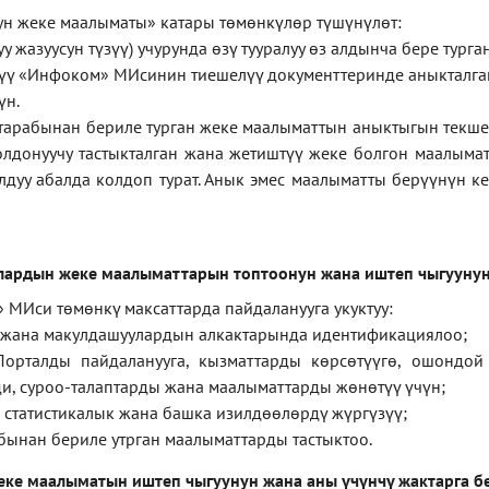
ун
жеке
маалыматы
»
катары төмөнкүлөр түшүнүлөт:
у жазуусун түзүү) учурунда өзү тууралуу өз алдынча бере тург
ерүү «Инфоком» МИсинин тиешелүү документтеринде аныкталга
үн.
тарабынан бериле турган жеке маалыматтын аныктыгын текше
лдонуучу тастыкталган жана жетиштүү жеке болгон маалыма
лдуу абалда колдоп турат. Анык эмес маалыматты берүүнүн 
лардын жеке маалыматтарын топтоонун жана иштеп чыгуунун
 МИси төмөнкү максаттарда пайдаланууга укуктуу:
 жана макулдашуулардын алкактарында идентификациялоо;
орталды пайдаланууга, кызматтарды көрсөтүүгө, ошондой
и, суроо-талаптарды жана маалыматтарды жөнөтүү үчүн;
 статистикалык жана башка изилдөөлөрдү жүргүзүү
;
бынан бериле утрган маалыматтарды тастыктоо
.
еке маалыматын иштеп чыгуунун жана аны үчүнчү жактарга б