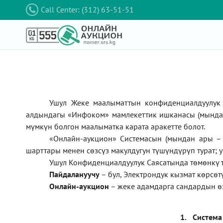
Call Center: (312) 63-51-51
Ушул Жеке маалыматтын конфиденциалдуулук 
алдындагы
«Инфоком»
мамлекеттик ишканасы (мынд
мүмкүн болгон маалыматка карата аракетте болот.
«Онлайн-аукцион» Системасын (мындан ары – 
шарттары менен сөзсүз макулдугун түшүндүрүп турат; 
Ушул Конфиденциалдуулук Саясатында төмөнкү 
П
айдалануучу
– бул
, Электрондук кызмат көрсө
Онлайн-аукцион
–
жеке адамдарга сандардын ө
1.
Система