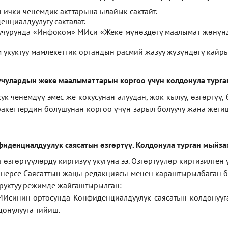
ички ченемдик акттарына ылайык сактайт.
нциалдуулугу сакталат.
 учурунда «Инфоком» МИси
«
Жеке мүнөздөгү маалымат жөнүн
укуктуу мамлекеттик органдын расмий жазуу жүзүндөгү кайры
чулардын жеке маалыматтарын коргоо үчүн колдонула турга
ченемдүү эмес же кокусунан алуудан, жок кылуу, өзгөртүү, 
ракеттердин болушунан коргоо үчүн зарыл болуучу жана жет
фиденциал
дуулук саясатын өзгөртүү
.
Колдонула турган мыйз
згөртүүлөрдү киргизүү укугуна ээ. Өзгөртүүлөр киргизилген
а нерсе Саясаттын жаңы редакциясы менен караштырылбаган бо
уруктуу режимде жайгаштырылган:
МИсинин ортосунда Конфиденциалдуулук саясатын колдонууг
онулууга тийиш.