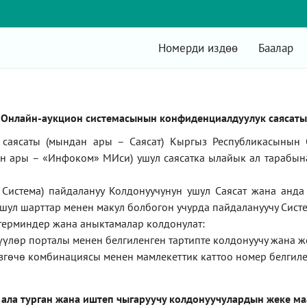
Номерди издөө
Баалар
Онлайн-аукцион системасынын конфиденциалдуулук саясаты
саясаты (мындан ары – Саясат) Кыргыз Республикасынын 
ан ары –
«Инфоком»
МИси) ушул саясатка ылайык ал тарабын
Система) пайдалануу Колдонуучунун ушул Саясат жана анд
ушул шарттар менен макул болбогон учурда пайдалануучу Систе
терминдер жана аныктамалар колдонулат:
түүлөр порталы менен белгиленген тартипте колдонуучу жана 
згөчө комбинациясы менен мамлекеттик каттоо номер белгиле
 ала турган жана иштеп чыгаруучу колдонуучулардын жеке м