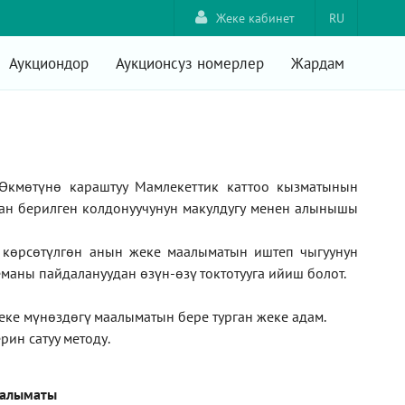
Жеке кабинет
RU
Аукциондор
Аукционсуз номерлер
Жардам
Өкмөтүнө караштуу Мамлекеттик каттоо кызматынын
ан берилген колдонуучунун макулдугу менен алынышы
а көрсөтүлгөн анын жеке маалыматын иштеп чыгуунун
маны пайдалануудан өзүн-өзү токтотууга ийиш болот.
жеке мүнөздөгү маалыматын бере турган жеке адам
.
рин сатуу методу
.
аалыматы