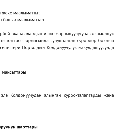
ан жеке маалыматты;
н башка маалыматтар.
рбейт жана алардын ишке жарамдуулугуна көзөмөлдүк
тты каттоо формасында сунушталган суроолор боюнча
кесепеттери Порталдын Колдонуучулук макулдашуусунда
 максаттары
 эле Колдонуучудан алынган суроо-талаптарды жана
ерүүнүн шарттары