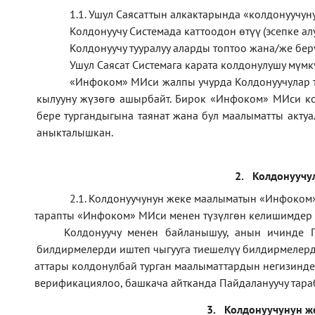
1.1
.
Ушул Саясаттын алкактарында
«
колдонуучун
Колдонуучу Системада каттоодон өтүү (эсепке алу
Колдонуучу тууралуу аларды топтоо жана/же б
Ушул Саясат Системага карата колдонулушу мүмк
«Инфоком» МИси жалпы учурда Колдонуучулар 
кылууну жүзөгө ашырбайт. Бирок «Инфоком» МИси ко
бере тургандыгына таянат жана бул маалыматты актуа
аныкталышкан.
2.
Колдонуучу
2.1. Колдонуучунун жеке маалыматын «Инфоком»
тарапты «Инфоком» МИси менен түзүлгөн келишимдер
·
Колдонуучу менен байланышуу, анын ичинде П
·
билдирмелерди иштеп чыгууга тиешелүү билдирмелерд
аттары колдонулбай турган маалыматтардын негизинде
·
верификаци
ялоо
,
башкача айтканда Пайдалануучу тара
·
3.
Колдонуучунун ж