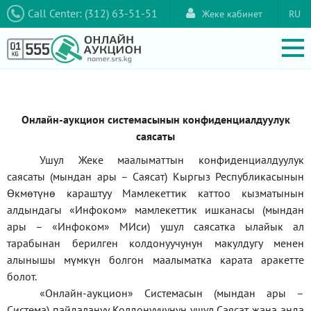
Call Center: (312) 63-51-51
Жеке кабинет
RU
Онлайн-аукцион системасынын конфиденциалдуулук
саясаты
Ушул Жеке маалыматтын конфиденциалдуулук
саясаты (мындан ары – Саясат) Кыргыз Республикасынын
Өкмөтүнө караштуу Мамлекеттик каттоо кызматынын
алдындагы
«Инфоком»
мамлекеттик ишканасы (мындан
ары –
«Инфоком»
МИси) ушул саясатка ылайык ал
тарабынан берилген колдонуучунун макулдугу менен
алынышы мүмкүн болгон маалыматка карата аракетте
болот.
«Онлайн-аукцион» Системасын (мындан ары –
Система) пайдалануу Колдонуучунун ушул Саясат жана анда