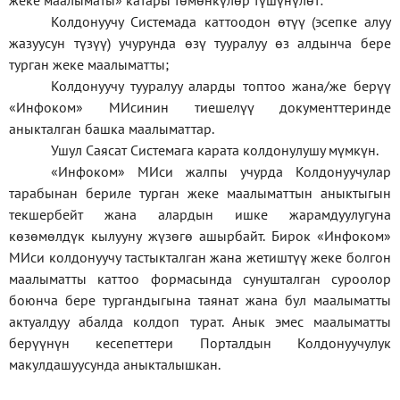
жеке
маалыматы
»
катары төмөнкүлөр түшүнүлөт:
Колдонуучу Системада каттоодон өтүү (эсепке алуу
жазуусун түзүү) учурунда өзү тууралуу өз алдынча бере
турган жеке маалыматты;
Колдонуучу тууралуу аларды топтоо жана/же берүү
«Инфоком» МИсинин тиешелүү документтеринде
аныкталган башка маалыматтар.
Ушул Саясат Системага карата колдонулушу мүмкүн.
«Инфоком» МИси жалпы учурда Колдонуучулар
тарабынан бериле турган жеке маалыматтын аныктыгын
текшербейт жана алардын ишке жарамдуулугуна
көзөмөлдүк кылууну жүзөгө ашырбайт. Бирок «Инфоком»
МИси колдонуучу тастыкталган жана жетиштүү жеке болгон
маалыматты каттоо формасында сунушталган суроолор
боюнча бере тургандыгына таянат жана бул маалыматты
актуалдуу абалда колдоп турат. Анык эмес маалыматты
берүүнүн кесепеттери Порталдын Колдонуучулук
макулдашуусунда аныкталышкан.