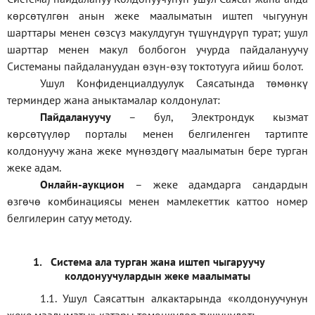
көрсөтүлгөн анын жеке маалыматын иштеп чыгуунун
шарттары менен сөзсүз макулдугун түшүндүрүп турат; ушул
шарттар менен макул болбогон учурда пайдалануучу
Системаны пайдалануудан өзүн-өзү токтотууга ийиш болот.
Ушул Конфиденциалдуулук Саясатында төмөнкү
терминдер жана аныктамалар колдонулат:
П
айдалануучу
– бул
, Электрондук кызмат
көрсөтүүлөр порталы менен белгиленген тартипте
колдонуучу жана жеке мүнөздөгү маалыматын бере турган
жеке адам
.
Онлайн-аукцион
–
жеке адамдарга сандардын
өзгөчө комбинациясы менен мамлекеттик каттоо номер
белгилерин сатуу методу
.
1.
Система ала турган жана иштеп чыгаруучу
колдонуучулардын жеке маалыматы
1.1
.
Ушул Саясаттын алкактарында
«
колдонуучунун