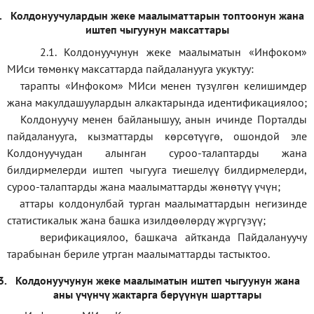
.
Колдонуучулардын жеке маалыматтарын топтоонун жана
иштеп чыгуунун максаттары
2.1. Колдонуучунун жеке маалыматын «Инфоком»
МИси төмөнкү максаттарда пайдаланууга укуктуу:
тарапты «Инфоком» МИси менен түзүлгөн келишимдер
жана макулдашуулардын алкактарында идентификациялоо;
Колдонуучу менен байланышуу, анын ичинде Порталды
пайдаланууга, кызматтарды көрсөтүүгө, ошондой эле
Колдонуучудан алынган суроо-талаптарды жана
билдирмелерди иштеп чыгууга тиешелүү билдирмелерди,
суроо-талаптарды жана маалыматтарды жөнөтүү үчүн;
аттары колдонулбай турган маалыматтардын негизинде
статистикалык жана башка изилдөөлөрдү жүргүзүү
;
верификаци
ялоо
,
башкача айтканда Пайдалануучу
тарабынан бериле утрган маалыматтарды тастыктоо
.
3.
Колдонуучунун жеке маалыматын иштеп чыгуунун жана
аны үчүнчү жактарга берүүнүн шарттары