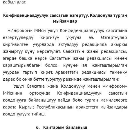
кабыл алат.
Конфиденциал
дуулук саясатын өзгөртүү
.
Колдонула турган
мыйзамдар
«Инфоком»
МИси ушул Конфиденциалдуулук саясатына
өзгөртүүлөрдү киргизүү укугуна ээ. Өзгөртүүлөр
киргизилген учурларда актуалдуу редакцияда акыркы
жаңыртуу күнү көрсөтүлөт. Саясаттын жаңы редакциясы,
эгерде башка нерсе Саясаттын жаңы редакциясы менен
караштырылбаган болсо, күчүнө ал жайгаштырылган
учурдан тартып кирет. Аракеттеги редакциясы төмөнкү
дарек боюнча бетте туруктуу режимде жайгаштырылган:
Ушул Саясатка жана Колдонуучу менен «Инфоком»
МИсинин ортосунда Конфиденциалдуулук саясатын
колдонууга байланыштуу пайда боло турган мамилелерге
карата Кыргыз Республикасынын аракеттеги мыйзамдары
колдонулууга тийиш.
6.
Кайтарым байланыш