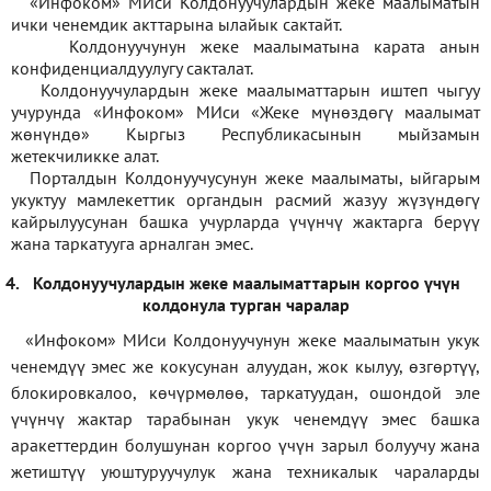
«Инфоком» МИси Колдонуучулардын жеке маалыматын
ички ченемдик акттарына ылайык сактайт.
Колдонуучунун жеке маалыматына карата анын
конфиденциалдуулугу сакталат.
Колдонуучулардын жеке маалыматтарын иштеп чыгуу
учурунда «Инфоком» МИси
«
Жеке мүнөздөгү маалымат
жөнүндө» Кыргыз Республикасынын мыйзамын
жетекчиликке алат.
Порталдын Колдонуучусунун жеке маалыматы, ыйгарым
укуктуу мамлекеттик органдын расмий жазуу жүзүндөгү
кайрылуусунан башка учурларда үчүнчү жактарга берүү
жана таркатууга арналган эмес.
4.
Колдонуучулардын жеке маалыматтарын коргоо үчүн
колдонула турган чаралар
«Инфоком» МИси Колдонуучунун жеке маалыматын укук
ченемдүү эмес же кокусунан алуудан, жок кылуу, өзгөртүү,
блокировкалоо, көчүрмөлөө, таркатуудан, ошондой эле
үчүнчү жактар тарабынан укук ченемдүү эмес башка
аракеттердин болушунан коргоо үчүн зарыл болуучу жана
жетиштүү уюштуруучулук жана техникалык чараларды