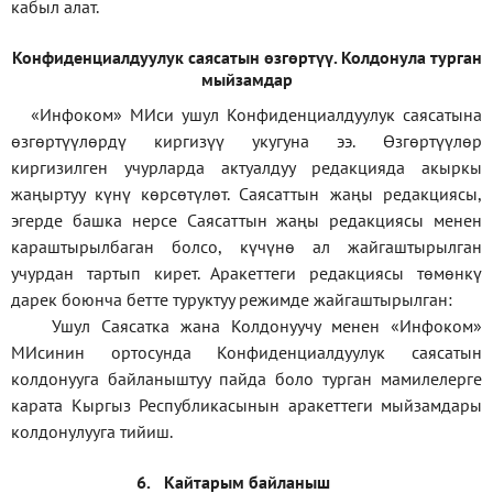
кабыл алат.
Конфиденциал
дуулук саясатын өзгөртүү
.
Колдонула турган
мыйзамдар
«Инфоком»
МИси ушул Конфиденциалдуулук саясатына
өзгөртүүлөрдү киргизүү укугуна ээ. Өзгөртүүлөр
киргизилген учурларда актуалдуу редакцияда акыркы
жаңыртуу күнү көрсөтүлөт. Саясаттын жаңы редакциясы,
эгерде башка нерсе Саясаттын жаңы редакциясы менен
караштырылбаган болсо, күчүнө ал жайгаштырылган
учурдан тартып кирет. Аракеттеги редакциясы төмөнкү
дарек боюнча бетте туруктуу режимде жайгаштырылган:
Ушул Саясатка жана Колдонуучу менен «Инфоком»
МИсинин ортосунда Конфиденциалдуулук саясатын
колдонууга байланыштуу пайда боло турган мамилелерге
карата Кыргыз Республикасынын аракеттеги мыйзамдары
колдонулууга тийиш.
6.
Кайтарым байланыш