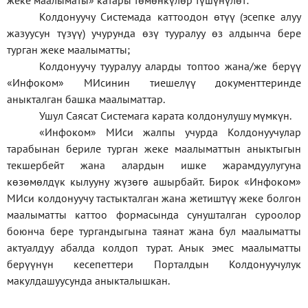
жеке
маалыматы
»
катары төмөнкүлөр түшүнүлөт:
Колдонуучу Системада каттоодон өтүү (эсепке алуу
жазуусун түзүү) учурунда өзү тууралуу өз алдынча бере
турган жеке маалыматты;
Колдонуучу тууралуу аларды топтоо жана/же берүү
«Инфоком» МИсинин тиешелүү документтеринде
аныкталган башка маалыматтар.
Ушул Саясат Системага карата колдонулушу мүмкүн.
«Инфоком» МИси жалпы учурда Колдонуучулар
тарабынан бериле турган жеке маалыматтын аныктыгын
текшербейт жана алардын ишке жарамдуулугуна
көзөмөлдүк кылууну жүзөгө ашырбайт. Бирок «Инфоком»
МИси колдонуучу тастыкталган жана жетиштүү жеке болгон
маалыматты каттоо формасында сунушталган суроолор
боюнча бере тургандыгына таянат жана бул маалыматты
актуалдуу абалда колдоп турат. Анык эмес маалыматты
берүүнүн кесепеттери Порталдын Колдонуучулук
макулдашуусунда аныкталышкан.