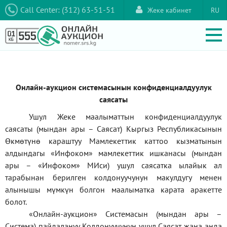
Call Center: (312) 63-51-51
Жеке кабинет
RU
Онлайн-аукцион системасынын конфиденциалдуулук
саясаты
Ушул Жеке маалыматтын конфиденциалдуулук
саясаты (мындан ары – Саясат) Кыргыз Республикасынын
Өкмөтүнө караштуу Мамлекеттик каттоо кызматынын
алдындагы
«Инфоком»
мамлекеттик ишканасы (мындан
ары –
«Инфоком»
МИси) ушул саясатка ылайык ал
тарабынан берилген колдонуучунун макулдугу менен
алынышы мүмкүн болгон маалыматка карата аракетте
болот.
«Онлайн-аукцион» Системасын (мындан ары –
Система) пайдалануу Колдонуучунун ушул Саясат жана анда