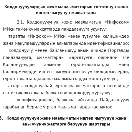
.
Колдонуучулардын жеке маалыматтарын топтоонун жана
иштеп чыгуунун максаттары
2.1. Колдонуучунун жеке маалыматын «Инфоком»
МИси төмөнкү максаттарда пайдаланууга укуктуу:
тарапты «Инфоком» МИси менен түзүлгөн келишимдер
жана макулдашуулардын алкактарында идентификациялоо;
Колдонуучу менен байланышуу, анын ичинде Порталды
пайдаланууга, кызматтарды көрсөтүүгө, ошондой эле
Колдонуучудан алынган суроо-талаптарды жана
билдирмелерди иштеп чыгууга тиешелүү билдирмелерди,
суроо-талаптарды жана маалыматтарды жөнөтүү үчүн;
аттары колдонулбай турган маалыматтардын негизинде
статистикалык жана башка изилдөөлөрдү жүргүзүү
;
верификаци
ялоо
,
башкача айтканда Пайдалануучу
тарабынан бериле утрган маалыматтарды тастыктоо
.
3.
Колдонуучунун жеке маалыматын иштеп чыгуунун жана
аны үчүнчү жактарга берүүнүн шарттары