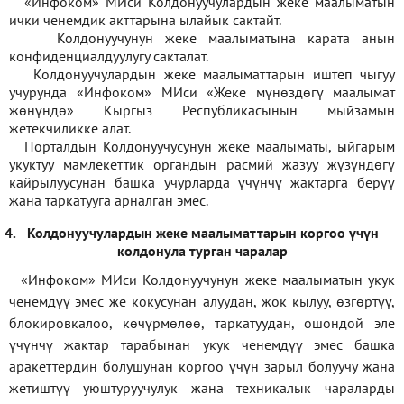
«Инфоком» МИси Колдонуучулардын жеке маалыматын
ички ченемдик акттарына ылайык сактайт.
Колдонуучунун жеке маалыматына карата анын
конфиденциалдуулугу сакталат.
Колдонуучулардын жеке маалыматтарын иштеп чыгуу
учурунда «Инфоком» МИси
«
Жеке мүнөздөгү маалымат
жөнүндө» Кыргыз Республикасынын мыйзамын
жетекчиликке алат.
Порталдын Колдонуучусунун жеке маалыматы, ыйгарым
укуктуу мамлекеттик органдын расмий жазуу жүзүндөгү
кайрылуусунан башка учурларда үчүнчү жактарга берүү
жана таркатууга арналган эмес.
4.
Колдонуучулардын жеке маалыматтарын коргоо үчүн
колдонула турган чаралар
«Инфоком» МИси Колдонуучунун жеке маалыматын укук
ченемдүү эмес же кокусунан алуудан, жок кылуу, өзгөртүү,
блокировкалоо, көчүрмөлөө, таркатуудан, ошондой эле
үчүнчү жактар тарабынан укук ченемдүү эмес башка
аракеттердин болушунан коргоо үчүн зарыл болуучу жана
жетиштүү уюштуруучулук жана техникалык чараларды