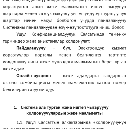
көрсөтүлгөн анын жеке маалыматын иштеп чыгуунун
шарттары менен сөзсүз макулдугун түшүндүрүп турат; ушул
шарттар менен макул болбогон учурда пайдалануучу
Системаны пайдалануудан өзүн-өзү токтотууга ийиш болот.
Ушул Конфиденциалдуулук Саясатында төмөнкү
терминдер жана аныктамалар колдонулат:
П
айдалануучу
– бул
, Электрондук кызмат
көрсөтүүлөр порталы менен белгиленген тартипте
колдонуучу жана жеке мүнөздөгү маалыматын бере турган
жеке адам
.
Онлайн-аукцион
–
жеке адамдарга сандардын
өзгөчө комбинациясы менен мамлекеттик каттоо номер
белгилерин сатуу методу
.
1.
Система ала турган жана иштеп чыгаруучу
колдонуучулардын жеке маалыматы
1.1
.
Ушул Саясаттын алкактарында
«
колдонуучунун