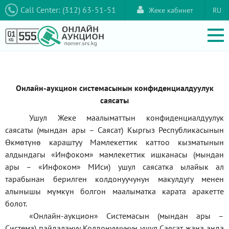
Call Center: (312) 63-51-51
Жеке кабинет
RU
Онлайн-аукцион системасынын конфиденциалдуулук
саясаты
Ушул Жеке маалыматтын конфиденциалдуулук
саясаты (мындан ары – Саясат) Кыргыз Республикасынын
Өкмөтүнө караштуу Мамлекеттик каттоо кызматынын
алдындагы
«Инфоком»
мамлекеттик ишканасы (мындан
ары –
«Инфоком»
МИси) ушул саясатка ылайык ал
тарабынан берилген колдонуучунун макулдугу менен
алынышы мүмкүн болгон маалыматка карата аракетте
болот.
«Онлайн-аукцион» Системасын (мындан ары –
Система) пайдалануу Колдонуучунун ушул Саясат жана анда