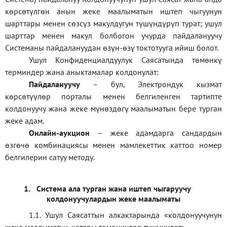
көрсөтүлгөн анын жеке маалыматын иштеп чыгуунун
шарттары менен сөзсүз макулдугун түшүндүрүп турат; ушул
шарттар менен макул болбогон учурда пайдалануучу
Системаны пайдалануудан өзүн-өзү токтотууга ийиш болот.
Ушул Конфиденциалдуулук Саясатында төмөнкү
терминдер жана аныктамалар колдонулат:
П
айдалануучу
– бул
, Электрондук кызмат
көрсөтүүлөр порталы менен белгиленген тартипте
колдонуучу жана жеке мүнөздөгү маалыматын бере турган
жеке адам
.
Онлайн-аукцион
–
жеке адамдарга сандардын
өзгөчө комбинациясы менен мамлекеттик каттоо номер
белгилерин сатуу методу
.
1.
Система ала турган жана иштеп чыгаруучу
колдонуучулардын жеке маалыматы
1.1
.
Ушул Саясаттын алкактарында
«
колдонуучунун