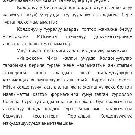
жеке
маалыматы
»
катары төмөнкүлөр түшүнүлөт:
Колдонуучу Системада каттоодон өтүү (эсепке алуу
жазуусун түзүү) учурунда өзү тууралуу өз алдынча бере
турган жеке маалыматты;
Колдонуучу тууралуу аларды топтоо жана/же берүү
«Инфоком» МИсинин тиешелүү документтеринде
аныкталган башка маалыматтар.
Ушул Саясат Системага карата колдонулушу мүмкүн.
«Инфоком» МИси жалпы учурда Колдонуучулар
тарабынан бериле турган жеке маалыматтын аныктыгын
текшербейт жана алардын ишке жарамдуулугуна
көзөмөлдүк кылууну жүзөгө ашырбайт. Бирок «Инфоком»
МИси колдонуучу тастыкталган жана жетиштүү жеке болгон
маалыматты каттоо формасында сунушталган суроолор
боюнча бере тургандыгына таянат жана бул маалыматты
актуалдуу абалда колдоп турат. Анык эмес маалыматты
берүүнүн кесепеттери Порталдын Колдонуучулук
макулдашуусунда аныкталышкан.