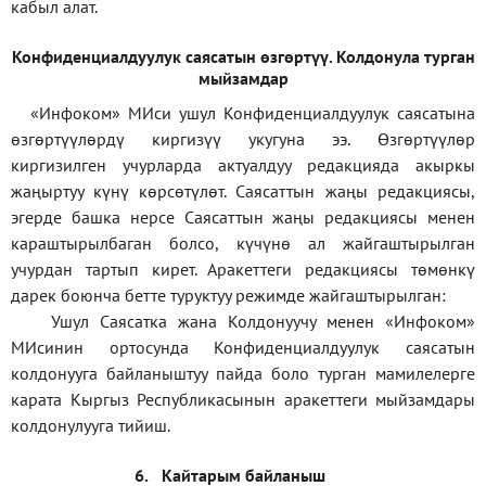
кабыл алат.
Конфиденциал
дуулук саясатын өзгөртүү
.
Колдонула турган
мыйзамдар
«Инфоком»
МИси ушул Конфиденциалдуулук саясатына
өзгөртүүлөрдү киргизүү укугуна ээ. Өзгөртүүлөр
киргизилген учурларда актуалдуу редакцияда акыркы
жаңыртуу күнү көрсөтүлөт. Саясаттын жаңы редакциясы,
эгерде башка нерсе Саясаттын жаңы редакциясы менен
караштырылбаган болсо, күчүнө ал жайгаштырылган
учурдан тартып кирет. Аракеттеги редакциясы төмөнкү
дарек боюнча бетте туруктуу режимде жайгаштырылган:
Ушул Саясатка жана Колдонуучу менен «Инфоком»
МИсинин ортосунда Конфиденциалдуулук саясатын
колдонууга байланыштуу пайда боло турган мамилелерге
карата Кыргыз Республикасынын аракеттеги мыйзамдары
колдонулууга тийиш.
6.
Кайтарым байланыш