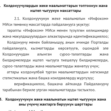
.
Колдонуучулардын жеке маалыматтарын топтоонун жана
иштеп чыгуунун максаттары
2.1. Колдонуучунун жеке маалыматын «Инфоком»
МИси төмөнкү максаттарда пайдаланууга укуктуу:
тарапты «Инфоком» МИси менен түзүлгөн келишимдер
жана макулдашуулардын алкактарында идентификациялоо;
Колдонуучу менен байланышуу, анын ичинде Порталды
пайдаланууга, кызматтарды көрсөтүүгө, ошондой эле
Колдонуучудан алынган суроо-талаптарды жана
билдирмелерди иштеп чыгууга тиешелүү билдирмелерди,
суроо-талаптарды жана маалыматтарды жөнөтүү үчүн;
аттары колдонулбай турган маалыматтардын негизинде
статистикалык жана башка изилдөөлөрдү жүргүзүү
;
верификаци
ялоо
,
башкача айтканда Пайдалануучу
тарабынан бериле утрган маалыматтарды тастыктоо
.
3.
Колдонуучунун жеке маалыматын иштеп чыгуунун жана
аны үчүнчү жактарга берүүнүн шарттары