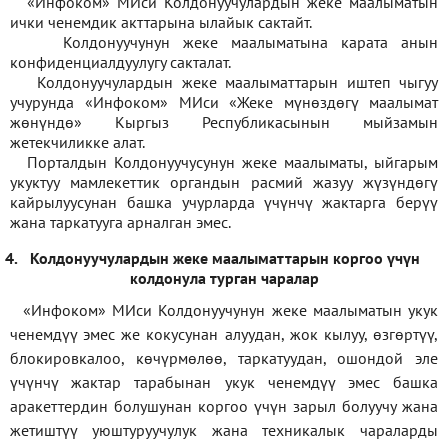
«Инфоком» МИси Колдонуучулардын жеке маалыматын
ички ченемдик акттарына ылайык сактайт.
Колдонуучунун жеке маалыматына карата анын
конфиденциалдуулугу сакталат.
Колдонуучулардын жеке маалыматтарын иштеп чыгуу
учурунда «Инфоком» МИси
«
Жеке мүнөздөгү маалымат
жөнүндө» Кыргыз Республикасынын мыйзамын
жетекчиликке алат.
Порталдын Колдонуучусунун жеке маалыматы, ыйгарым
укуктуу мамлекеттик органдын расмий жазуу жүзүндөгү
кайрылуусунан башка учурларда үчүнчү жактарга берүү
жана таркатууга арналган эмес.
4.
Колдонуучулардын жеке маалыматтарын коргоо үчүн
колдонула турган чаралар
«Инфоком» МИси Колдонуучунун жеке маалыматын укук
ченемдүү эмес же кокусунан алуудан, жок кылуу, өзгөртүү,
блокировкалоо, көчүрмөлөө, таркатуудан, ошондой эле
үчүнчү жактар тарабынан укук ченемдүү эмес башка
аракеттердин болушунан коргоо үчүн зарыл болуучу жана
жетиштүү уюштуруучулук жана техникалык чараларды