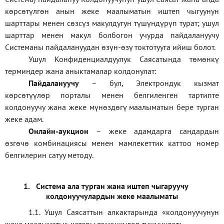
көрсөтүлгөн анын жеке маалыматын иштеп чыгуунун
шарттары менен сөзсүз макулдугун түшүндүрүп турат; ушул
шарттар менен макул болбогон учурда пайдалануучу
Системаны пайдалануудан өзүн-өзү токтотууга ийиш болот.
Ушул Конфиденциалдуулук Саясатында төмөнкү
терминдер жана аныктамалар колдонулат:
П
айдалануучу
– бул
, Электрондук кызмат
көрсөтүүлөр порталы менен белгиленген тартипте
колдонуучу жана жеке мүнөздөгү маалыматын бере турган
жеке адам
.
Онлайн-аукцион
–
жеке адамдарга сандардын
өзгөчө комбинациясы менен мамлекеттик каттоо номер
белгилерин сатуу методу
.
1.
Система ала турган жана иштеп чыгаруучу
колдонуучулардын жеке маалыматы
1.1
.
Ушул Саясаттын алкактарында
«
колдонуучунун