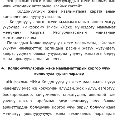
«Инфоком» МИси Колдонуучулардын жеке маалыматын
ички ченемдик акттарына ылайык сактайт.
Колдонуучунун жеке маалыматына карата анын
конфиденциалдуулугу сакталат.
Колдонуучулардын жеке маалыматтарын иштеп чыгуу
учурунда «Инфоком» МИси
«
Жеке мүнөздөгү маалымат
жөнүндө» Кыргыз Республикасынын мыйзамын
жетекчиликке алат.
Порталдын Колдонуучусунун жеке маалыматы, ыйгарым
укуктуу мамлекеттик органдын расмий жазуу жүзүндөгү
кайрылуусунан башка учурларда үчүнчү жактарга берүү
жана таркатууга арналган эмес.
4.
Колдонуучулардын жеке маалыматтарын коргоо үчүн
колдонула турган чаралар
«Инфоком» МИси Колдонуучунун жеке маалыматын укук
ченемдүү эмес же кокусунан алуудан, жок кылуу, өзгөртүү,
блокировкалоо, көчүрмөлөө, таркатуудан, ошондой эле
үчүнчү жактар тарабынан укук ченемдүү эмес башка
аракеттердин болушунан коргоо үчүн зарыл болуучу жана
жетиштүү уюштуруучулук жана техникалык чараларды