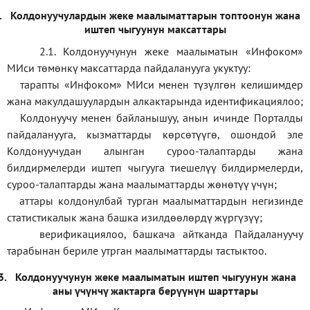
.
Колдонуучулардын жеке маалыматтарын топтоонун жана
иштеп чыгуунун максаттары
2.1. Колдонуучунун жеке маалыматын «Инфоком»
МИси төмөнкү максаттарда пайдаланууга укуктуу:
тарапты «Инфоком» МИси менен түзүлгөн келишимдер
жана макулдашуулардын алкактарында идентификациялоо;
Колдонуучу менен байланышуу, анын ичинде Порталды
пайдаланууга, кызматтарды көрсөтүүгө, ошондой эле
Колдонуучудан алынган суроо-талаптарды жана
билдирмелерди иштеп чыгууга тиешелүү билдирмелерди,
суроо-талаптарды жана маалыматтарды жөнөтүү үчүн;
аттары колдонулбай турган маалыматтардын негизинде
статистикалык жана башка изилдөөлөрдү жүргүзүү
;
верификаци
ялоо
,
башкача айтканда Пайдалануучу
тарабынан бериле утрган маалыматтарды тастыктоо
.
3.
Колдонуучунун жеке маалыматын иштеп чыгуунун жана
аны үчүнчү жактарга берүүнүн шарттары