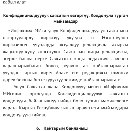
кабыл алат.
Конфиденциал
дуулук саясатын өзгөртүү
.
Колдонула турган
мыйзамдар
«Инфоком»
МИси ушул Конфиденциалдуулук саясатына
өзгөртүүлөрдү киргизүү укугуна ээ. Өзгөртүүлөр
киргизилген учурларда актуалдуу редакцияда акыркы
жаңыртуу күнү көрсөтүлөт. Саясаттын жаңы редакциясы,
эгерде башка нерсе Саясаттын жаңы редакциясы менен
караштырылбаган болсо, күчүнө ал жайгаштырылган
учурдан тартып кирет. Аракеттеги редакциясы төмөнкү
дарек боюнча бетте туруктуу режимде жайгаштырылган:
Ушул Саясатка жана Колдонуучу менен «Инфоком»
МИсинин ортосунда Конфиденциалдуулук саясатын
колдонууга байланыштуу пайда боло турган мамилелерге
карата Кыргыз Республикасынын аракеттеги мыйзамдары
колдонулууга тийиш.
6.
Кайтарым байланыш