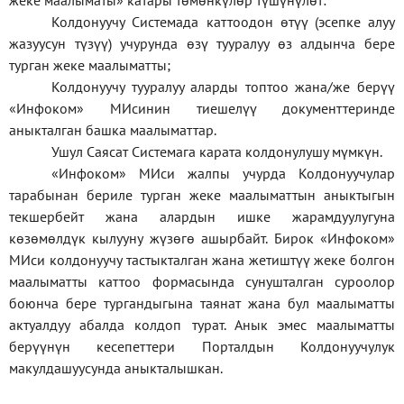
жеке
маалыматы
»
катары төмөнкүлөр түшүнүлөт:
Колдонуучу Системада каттоодон өтүү (эсепке алуу
жазуусун түзүү) учурунда өзү тууралуу өз алдынча бере
турган жеке маалыматты;
Колдонуучу тууралуу аларды топтоо жана/же берүү
«Инфоком» МИсинин тиешелүү документтеринде
аныкталган башка маалыматтар.
Ушул Саясат Системага карата колдонулушу мүмкүн.
«Инфоком» МИси жалпы учурда Колдонуучулар
тарабынан бериле турган жеке маалыматтын аныктыгын
текшербейт жана алардын ишке жарамдуулугуна
көзөмөлдүк кылууну жүзөгө ашырбайт. Бирок «Инфоком»
МИси колдонуучу тастыкталган жана жетиштүү жеке болгон
маалыматты каттоо формасында сунушталган суроолор
боюнча бере тургандыгына таянат жана бул маалыматты
актуалдуу абалда колдоп турат. Анык эмес маалыматты
берүүнүн кесепеттери Порталдын Колдонуучулук
макулдашуусунда аныкталышкан.