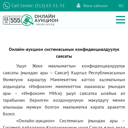
Call Center: (312) 63-51-51
Жеке кабинет
RU
Онлайн-аукцион системасынын конфиденциалдуулук
саясаты
Ушул Жеке маалыматтын конфиденциалдуулук
саясаты (мындан ары – Саясат) Кыргыз Республикасынын
Өкмөтүнө караштуу Мамлекеттик каттоо кызматынын
алдындагы
«Инфоком»
мамлекеттик ишканасы (мындан
ары –
«Инфоком»
МИси) ушул саясатка ылайык ал
тарабынан берилген колдонуучунун макулдугу менен
алынышы мүмкүн болгон маалыматка карата аракетте
болот.
«Онлайн-аукцион» Системасын (мындан ары –
Система) пайдалануу Колдонуучунун ушул Саясат жана анда