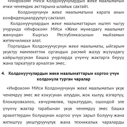
«Инфоком» МИси Колдонуучулардын жеке маалыматын
ички ченемдик акттарына ылайык сактайт.
Колдонуучунун жеке маалыматына карата анын
конфиденциалдуулугу сакталат.
Колдонуучулардын жеке маалыматтарын иштеп чыгуу
учурунда «Инфоком» МИси
«
Жеке мүнөздөгү маалымат
жөнүндө» Кыргыз Республикасынын мыйзамын
жетекчиликке алат.
Порталдын Колдонуучусунун жеке маалыматы, ыйгарым
укуктуу мамлекеттик органдын расмий жазуу жүзүндөгү
кайрылуусунан башка учурларда үчүнчү жактарга берүү
жана таркатууга арналган эмес.
4.
Колдонуучулардын жеке маалыматтарын коргоо үчүн
колдонула турган чаралар
«Инфоком» МИси Колдонуучунун жеке маалыматын укук
ченемдүү эмес же кокусунан алуудан, жок кылуу, өзгөртүү,
блокировкалоо, көчүрмөлөө, таркатуудан, ошондой эле
үчүнчү жактар тарабынан укук ченемдүү эмес башка
аракеттердин болушунан коргоо үчүн зарыл болуучу жана
жетиштүү уюштуруучулук жана техникалык чараларды