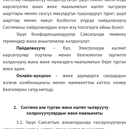
көрсөтүлгөн анын жеке маалыматын иштеп чыгуунун
шарттары менен сөзсүз макулдугун түшүндүрүп турат; ушул
шарттар менен макул болбогон учурда пайдалануучу
Системаны пайдалануудан өзүн-өзү токтотууга ийиш болот.
Ушул Конфиденциалдуулук Саясатында төмөнкү
терминдер жана аныктамалар колдонулат:
П
айдалануучу
– бул
, Электрондук кызмат
көрсөтүүлөр порталы менен белгиленген тартипте
колдонуучу жана жеке мүнөздөгү маалыматын бере турган
жеке адам
.
Онлайн-аукцион
–
жеке адамдарга сандардын
өзгөчө комбинациясы менен мамлекеттик каттоо номер
белгилерин сатуу методу
.
1.
Система ала турган жана иштеп чыгаруучу
колдонуучулардын жеке маалыматы
1.1
.
Ушул Саясаттын алкактарында
«
колдонуучунун