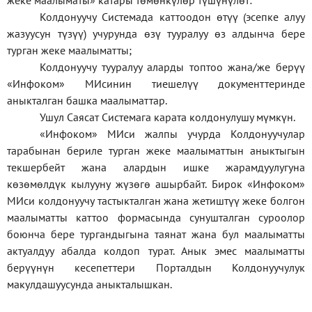
жеке
маалыматы
»
катары төмөнкүлөр түшүнүлөт:
Колдонуучу Системада каттоодон өтүү (эсепке алуу
жазуусун түзүү) учурунда өзү тууралуу өз алдынча бере
турган жеке маалыматты;
Колдонуучу тууралуу аларды топтоо жана/же берүү
«Инфоком» МИсинин тиешелүү документтеринде
аныкталган башка маалыматтар.
Ушул Саясат Системага карата колдонулушу мүмкүн.
«Инфоком» МИси жалпы учурда Колдонуучулар
тарабынан бериле турган жеке маалыматтын аныктыгын
текшербейт жана алардын ишке жарамдуулугуна
көзөмөлдүк кылууну жүзөгө ашырбайт. Бирок «Инфоком»
МИси колдонуучу тастыкталган жана жетиштүү жеке болгон
маалыматты каттоо формасында сунушталган суроолор
боюнча бере тургандыгына таянат жана бул маалыматты
актуалдуу абалда колдоп турат. Анык эмес маалыматты
берүүнүн кесепеттери Порталдын Колдонуучулук
макулдашуусунда аныкталышкан.