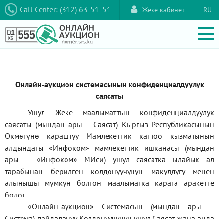
Call Center: (312) 63-51-51
Жеке кабинет
RU
Онлайн-аукцион системасынын конфиденциалдуулук
саясаты
Ушул Жеке маалыматтын конфиденциалдуулук
саясаты (мындан ары – Саясат) Кыргыз Республикасынын
Өкмөтүнө караштуу Мамлекеттик каттоо кызматынын
алдындагы
«Инфоком»
мамлекеттик ишканасы (мындан
ары –
«Инфоком»
МИси) ушул саясатка ылайык ал
тарабынан берилген колдонуучунун макулдугу менен
алынышы мүмкүн болгон маалыматка карата аракетте
болот.
«Онлайн-аукцион» Системасын (мындан ары –
Система) пайдалануу Колдонуучунун ушул Саясат жана анда