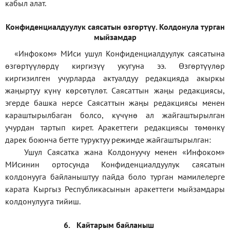
кабыл алат.
Конфиденциал
дуулук саясатын өзгөртүү
.
Колдонула турган
мыйзамдар
«Инфоком»
МИси ушул Конфиденциалдуулук саясатына
өзгөртүүлөрдү киргизүү укугуна ээ. Өзгөртүүлөр
киргизилген учурларда актуалдуу редакцияда акыркы
жаңыртуу күнү көрсөтүлөт. Саясаттын жаңы редакциясы,
эгерде башка нерсе Саясаттын жаңы редакциясы менен
караштырылбаган болсо, күчүнө ал жайгаштырылган
учурдан тартып кирет. Аракеттеги редакциясы төмөнкү
дарек боюнча бетте туруктуу режимде жайгаштырылган:
Ушул Саясатка жана Колдонуучу менен «Инфоком»
МИсинин ортосунда Конфиденциалдуулук саясатын
колдонууга байланыштуу пайда боло турган мамилелерге
карата Кыргыз Республикасынын аракеттеги мыйзамдары
колдонулууга тийиш.
6.
Кайтарым байланыш