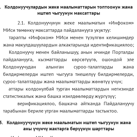
.
Колдонуучулардын жеке маалыматтарын топтоонун жана
иштеп чыгуунун максаттары
2.1. Колдонуучунун жеке маалыматын «Инфоком»
МИси төмөнкү максаттарда пайдаланууга укуктуу:
тарапты «Инфоком» МИси менен түзүлгөн келишимдер
жана макулдашуулардын алкактарында идентификациялоо;
Колдонуучу менен байланышуу, анын ичинде Порталды
пайдаланууга, кызматтарды көрсөтүүгө, ошондой эле
Колдонуучудан алынган суроо-талаптарды жана
билдирмелерди иштеп чыгууга тиешелүү билдирмелерди,
суроо-талаптарды жана маалыматтарды жөнөтүү үчүн;
аттары колдонулбай турган маалыматтардын негизинде
статистикалык жана башка изилдөөлөрдү жүргүзүү
;
верификаци
ялоо
,
башкача айтканда Пайдалануучу
тарабынан бериле утрган маалыматтарды тастыктоо
.
3.
Колдонуучунун жеке маалыматын иштеп чыгуунун жана
аны үчүнчү жактарга берүүнүн шарттары