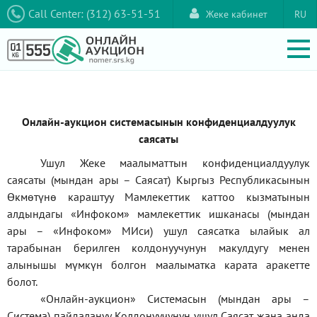
Call Center: (312) 63-51-51
Жеке кабинет
RU
Онлайн-аукцион системасынын конфиденциалдуулук
саясаты
Ушул Жеке маалыматтын конфиденциалдуулук
саясаты (мындан ары – Саясат) Кыргыз Республикасынын
Өкмөтүнө караштуу Мамлекеттик каттоо кызматынын
алдындагы
«Инфоком»
мамлекеттик ишканасы (мындан
ары –
«Инфоком»
МИси) ушул саясатка ылайык ал
тарабынан берилген колдонуучунун макулдугу менен
алынышы мүмкүн болгон маалыматка карата аракетте
болот.
«Онлайн-аукцион» Системасын (мындан ары –
Система) пайдалануу Колдонуучунун ушул Саясат жана анда