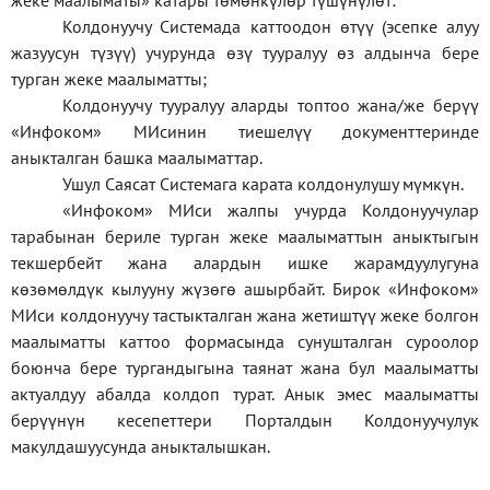
жеке
маалыматы
»
катары төмөнкүлөр түшүнүлөт:
Колдонуучу Системада каттоодон өтүү (эсепке алуу
жазуусун түзүү) учурунда өзү тууралуу өз алдынча бере
турган жеке маалыматты;
Колдонуучу тууралуу аларды топтоо жана/же берүү
«Инфоком» МИсинин тиешелүү документтеринде
аныкталган башка маалыматтар.
Ушул Саясат Системага карата колдонулушу мүмкүн.
«Инфоком» МИси жалпы учурда Колдонуучулар
тарабынан бериле турган жеке маалыматтын аныктыгын
текшербейт жана алардын ишке жарамдуулугуна
көзөмөлдүк кылууну жүзөгө ашырбайт. Бирок «Инфоком»
МИси колдонуучу тастыкталган жана жетиштүү жеке болгон
маалыматты каттоо формасында сунушталган суроолор
боюнча бере тургандыгына таянат жана бул маалыматты
актуалдуу абалда колдоп турат. Анык эмес маалыматты
берүүнүн кесепеттери Порталдын Колдонуучулук
макулдашуусунда аныкталышкан.