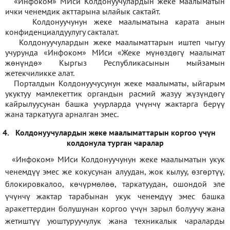
«Инфоком» МИси Колдонуучулардын жеке маалыматын
ички ченемдик акттарына ылайык сактайт.
Колдонуучунун жеке маалыматына карата анын
конфиденциалдуулугу сакталат.
Колдонуучулардын жеке маалыматтарын иштеп чыгуу
учурунда «Инфоком» МИси
«
Жеке мүнөздөгү маалымат
жөнүндө» Кыргыз Республикасынын мыйзамын
жетекчиликке алат.
Порталдын Колдонуучусунун жеке маалыматы, ыйгарым
укуктуу мамлекеттик органдын расмий жазуу жүзүндөгү
кайрылуусунан башка учурларда үчүнчү жактарга берүү
жана таркатууга арналган эмес.
4.
Колдонуучулардын жеке маалыматтарын коргоо үчүн
колдонула турган чаралар
«Инфоком» МИси Колдонуучунун жеке маалыматын укук
ченемдүү эмес же кокусунан алуудан, жок кылуу, өзгөртүү,
блокировкалоо, көчүрмөлөө, таркатуудан, ошондой эле
үчүнчү жактар тарабынан укук ченемдүү эмес башка
аракеттердин болушунан коргоо үчүн зарыл болуучу жана
жетиштүү уюштуруучулук жана техникалык чараларды