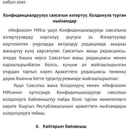
кабыл алат.
Конфиденциал
дуулук саясатын өзгөртүү
.
Колдонула турган
мыйзамдар
«Инфоком»
МИси ушул Конфиденциалдуулук саясатына
өзгөртүүлөрдү киргизүү укугуна ээ. Өзгөртүүлөр
киргизилген учурларда актуалдуу редакцияда акыркы
жаңыртуу күнү көрсөтүлөт. Саясаттын жаңы редакциясы,
эгерде башка нерсе Саясаттын жаңы редакциясы менен
караштырылбаган болсо, күчүнө ал жайгаштырылган
учурдан тартып кирет. Аракеттеги редакциясы төмөнкү
дарек боюнча бетте туруктуу режимде жайгаштырылган:
Ушул Саясатка жана Колдонуучу менен «Инфоком»
МИсинин ортосунда Конфиденциалдуулук саясатын
колдонууга байланыштуу пайда боло турган мамилелерге
карата Кыргыз Республикасынын аракеттеги мыйзамдары
колдонулууга тийиш.
6.
Кайтарым байланыш