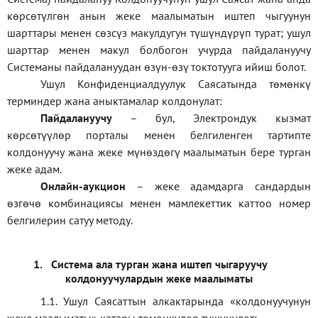
көрсөтүлгөн анын жеке маалыматын иштеп чыгуунун
шарттары менен сөзсүз макулдугун түшүндүрүп турат; ушул
шарттар менен макул болбогон учурда пайдалануучу
Системаны пайдалануудан өзүн-өзү токтотууга ийиш болот.
Ушул Конфиденциалдуулук Саясатында төмөнкү
терминдер жана аныктамалар колдонулат:
П
айдалануучу
– бул
, Электрондук кызмат
көрсөтүүлөр порталы менен белгиленген тартипте
колдонуучу жана жеке мүнөздөгү маалыматын бере турган
жеке адам
.
Онлайн-аукцион
–
жеке адамдарга сандардын
өзгөчө комбинациясы менен мамлекеттик каттоо номер
белгилерин сатуу методу
.
1.
Система ала турган жана иштеп чыгаруучу
колдонуучулардын жеке маалыматы
1.1
.
Ушул Саясаттын алкактарында
«
колдонуучунун