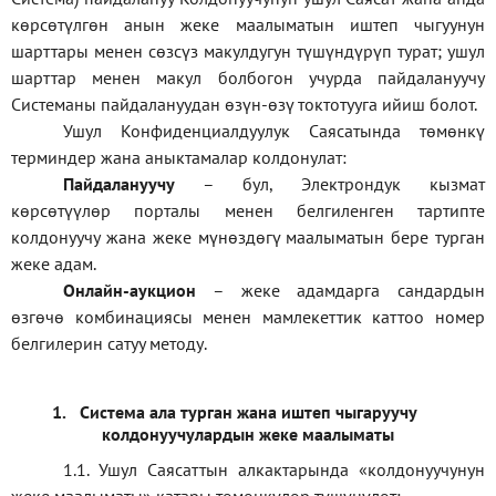
көрсөтүлгөн анын жеке маалыматын иштеп чыгуунун
шарттары менен сөзсүз макулдугун түшүндүрүп турат; ушул
шарттар менен макул болбогон учурда пайдалануучу
Системаны пайдалануудан өзүн-өзү токтотууга ийиш болот.
Ушул Конфиденциалдуулук Саясатында төмөнкү
терминдер жана аныктамалар колдонулат:
П
айдалануучу
– бул
, Электрондук кызмат
көрсөтүүлөр порталы менен белгиленген тартипте
колдонуучу жана жеке мүнөздөгү маалыматын бере турган
жеке адам
.
Онлайн-аукцион
–
жеке адамдарга сандардын
өзгөчө комбинациясы менен мамлекеттик каттоо номер
белгилерин сатуу методу
.
1.
Система ала турган жана иштеп чыгаруучу
колдонуучулардын жеке маалыматы
1.1
.
Ушул Саясаттын алкактарында
«
колдонуучунун