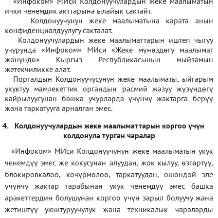
«Инфоком» МИси Колдонуучулардын жеке маалыматын
ички ченемдик акттарына ылайык сактайт.
Колдонуучунун жеке маалыматына карата анын
конфиденциалдуулугу сакталат.
Колдонуучулардын жеке маалыматтарын иштеп чыгуу
учурунда «Инфоком» МИси
«
Жеке мүнөздөгү маалымат
жөнүндө» Кыргыз Республикасынын мыйзамын
жетекчиликке алат.
Порталдын Колдонуучусунун жеке маалыматы, ыйгарым
укуктуу мамлекеттик органдын расмий жазуу жүзүндөгү
кайрылуусунан башка учурларда үчүнчү жактарга берүү
жана таркатууга арналган эмес.
4.
Колдонуучулардын жеке маалыматтарын коргоо үчүн
колдонула турган чаралар
«Инфоком» МИси Колдонуучунун жеке маалыматын укук
ченемдүү эмес же кокусунан алуудан, жок кылуу, өзгөртүү,
блокировкалоо, көчүрмөлөө, таркатуудан, ошондой эле
үчүнчү жактар тарабынан укук ченемдүү эмес башка
аракеттердин болушунан коргоо үчүн зарыл болуучу жана
жетиштүү уюштуруучулук жана техникалык чараларды