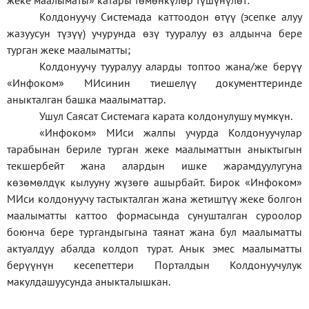
жеке
маалыматы
»
катары төмөнкүлөр түшүнүлөт:
Колдонуучу Системада каттоодон өтүү (эсепке алуу
жазуусун түзүү) учурунда өзү тууралуу өз алдынча бере
турган жеке маалыматты;
Колдонуучу тууралуу аларды топтоо жана/же берүү
«Инфоком» МИсинин тиешелүү документтеринде
аныкталган башка маалыматтар.
Ушул Саясат Системага карата колдонулушу мүмкүн.
«Инфоком» МИси жалпы учурда Колдонуучулар
тарабынан бериле турган жеке маалыматтын аныктыгын
текшербейт жана алардын ишке жарамдуулугуна
көзөмөлдүк кылууну жүзөгө ашырбайт. Бирок «Инфоком»
МИси колдонуучу тастыкталган жана жетиштүү жеке болгон
маалыматты каттоо формасында сунушталган суроолор
боюнча бере тургандыгына таянат жана бул маалыматты
актуалдуу абалда колдоп турат. Анык эмес маалыматты
берүүнүн кесепеттери Порталдын Колдонуучулук
макулдашуусунда аныкталышкан.