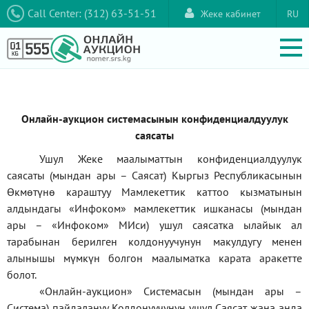
Call Center: (312) 63-51-51
Жеке кабинет
RU
Онлайн-аукцион системасынын конфиденциалдуулук
саясаты
Ушул Жеке маалыматтын конфиденциалдуулук
саясаты (мындан ары – Саясат) Кыргыз Республикасынын
Өкмөтүнө караштуу Мамлекеттик каттоо кызматынын
алдындагы
«Инфоком»
мамлекеттик ишканасы (мындан
ары –
«Инфоком»
МИси) ушул саясатка ылайык ал
тарабынан берилген колдонуучунун макулдугу менен
алынышы мүмкүн болгон маалыматка карата аракетте
болот.
«Онлайн-аукцион» Системасын (мындан ары –
Система) пайдалануу Колдонуучунун ушул Саясат жана анда