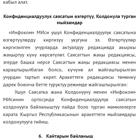
кабыл алат.
Конфиденциал
дуулук саясатын өзгөртүү
.
Колдонула турган
мыйзамдар
«Инфоком»
МИси ушул Конфиденциалдуулук саясатына
өзгөртүүлөрдү киргизүү укугуна ээ. Өзгөртүүлөр
киргизилген учурларда актуалдуу редакцияда акыркы
жаңыртуу күнү көрсөтүлөт. Саясаттын жаңы редакциясы,
эгерде башка нерсе Саясаттын жаңы редакциясы менен
караштырылбаган болсо, күчүнө ал жайгаштырылган
учурдан тартып кирет. Аракеттеги редакциясы төмөнкү
дарек боюнча бетте туруктуу режимде жайгаштырылган:
Ушул Саясатка жана Колдонуучу менен «Инфоком»
МИсинин ортосунда Конфиденциалдуулук саясатын
колдонууга байланыштуу пайда боло турган мамилелерге
карата Кыргыз Республикасынын аракеттеги мыйзамдары
колдонулууга тийиш.
6.
Кайтарым байланыш