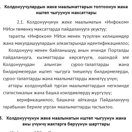
.
Колдонуучулардын жеке маалыматтарын топтоонун жана
иштеп чыгуунун максаттары
2.1. Колдонуучунун жеке маалыматын «Инфоком»
МИси төмөнкү максаттарда пайдаланууга укуктуу:
тарапты «Инфоком» МИси менен түзүлгөн келишимдер
жана макулдашуулардын алкактарында идентификациялоо;
Колдонуучу менен байланышуу, анын ичинде Порталды
пайдаланууга, кызматтарды көрсөтүүгө, ошондой эле
Колдонуучудан алынган суроо-талаптарды жана
билдирмелерди иштеп чыгууга тиешелүү билдирмелерди,
суроо-талаптарды жана маалыматтарды жөнөтүү үчүн;
аттары колдонулбай турган маалыматтардын негизинде
статистикалык жана башка изилдөөлөрдү жүргүзүү
;
верификаци
ялоо
,
башкача айтканда Пайдалануучу
тарабынан бериле утрган маалыматтарды тастыктоо
.
3.
Колдонуучунун жеке маалыматын иштеп чыгуунун жана
аны үчүнчү жактарга берүүнүн шарттары