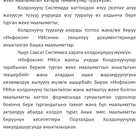
жеке
маалыматы
»
катары төмөнкүлөр түшүнүлөт:
Колдонуучу Системада каттоодон өтүү (эсепке алуу
жазуусун түзүү) учурунда өзү тууралуу өз алдынча бере
турган жеке маалыматты;
Колдонуучу тууралуу аларды топтоо жана/же берүү
«Инфоком» МИсинин тиешелүү документтеринде
аныкталган башка маалыматтар.
Ушул Саясат Системага карата колдонулушу мүмкүн.
«Инфоком» МИси жалпы учурда Колдонуучулар
тарабынан бериле турган жеке маалыматтын аныктыгын
текшербейт жана алардын ишке жарамдуулугуна
көзөмөлдүк кылууну жүзөгө ашырбайт. Бирок «Инфоком»
МИси колдонуучу тастыкталган жана жетиштүү жеке болгон
маалыматты каттоо формасында сунушталган суроолор
боюнча бере тургандыгына таянат жана бул маалыматты
актуалдуу абалда колдоп турат. Анык эмес маалыматты
берүүнүн кесепеттери Порталдын Колдонуучулук
макулдашуусунда аныкталышкан.