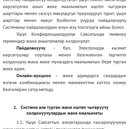
көрсөтүлгөн анын жеке маалыматын иштеп чыгуунун
шарттары менен сөзсүз макулдугун түшүндүрүп турат; ушул
шарттар менен макул болбогон учурда пайдалануучу
Системаны пайдалануудан өзүн-өзү токтотууга ийиш болот.
Ушул Конфиденциалдуулук Саясатында төмөнкү
терминдер жана аныктамалар колдонулат:
П
айдалануучу
– бул
, Электрондук кызмат
көрсөтүүлөр порталы менен белгиленген тартипте
колдонуучу жана жеке мүнөздөгү маалыматын бере турган
жеке адам
.
Онлайн-аукцион
–
жеке адамдарга сандардын
өзгөчө комбинациясы менен мамлекеттик каттоо номер
белгилерин сатуу методу
.
1.
Система ала турган жана иштеп чыгаруучу
колдонуучулардын жеке маалыматы
1.1
.
Ушул Саясаттын алкактарында
«
колдонуучунун