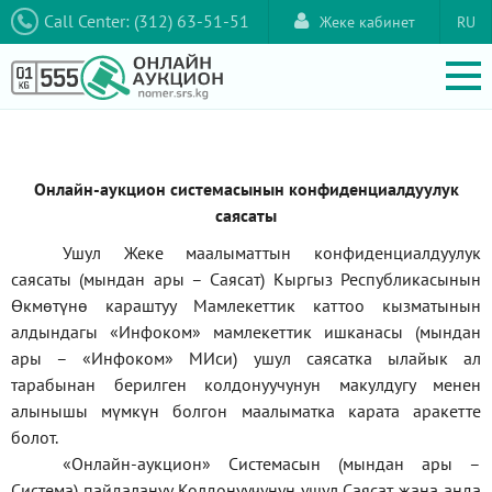
Call Center: (312) 63-51-51
Жеке кабинет
RU
Онлайн-аукцион системасынын конфиденциалдуулук
саясаты
Ушул Жеке маалыматтын конфиденциалдуулук
саясаты (мындан ары – Саясат) Кыргыз Республикасынын
Өкмөтүнө караштуу Мамлекеттик каттоо кызматынын
алдындагы
«Инфоком»
мамлекеттик ишканасы (мындан
ары –
«Инфоком»
МИси) ушул саясатка ылайык ал
тарабынан берилген колдонуучунун макулдугу менен
алынышы мүмкүн болгон маалыматка карата аракетте
болот.
«Онлайн-аукцион» Системасын (мындан ары –
Система) пайдалануу Колдонуучунун ушул Саясат жана анда