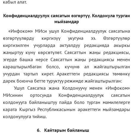
кабыл алат.
Конфиденциал
дуулук саясатын өзгөртүү
.
Колдонула турган
мыйзамдар
«Инфоком»
МИси ушул Конфиденциалдуулук саясатына
өзгөртүүлөрдү киргизүү укугуна ээ. Өзгөртүүлөр
киргизилген учурларда актуалдуу редакцияда акыркы
жаңыртуу күнү көрсөтүлөт. Саясаттын жаңы редакциясы,
эгерде башка нерсе Саясаттын жаңы редакциясы менен
караштырылбаган болсо, күчүнө ал жайгаштырылган
учурдан тартып кирет. Аракеттеги редакциясы төмөнкү
дарек боюнча бетте туруктуу режимде жайгаштырылган:
Ушул Саясатка жана Колдонуучу менен «Инфоком»
МИсинин ортосунда Конфиденциалдуулук саясатын
колдонууга байланыштуу пайда боло турган мамилелерге
карата Кыргыз Республикасынын аракеттеги мыйзамдары
колдонулууга тийиш.
6.
Кайтарым байланыш