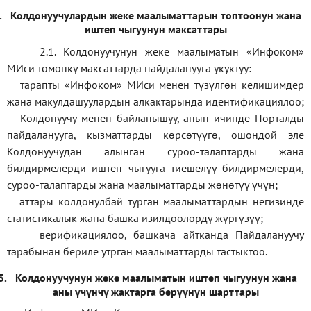
.
Колдонуучулардын жеке маалыматтарын топтоонун жана
иштеп чыгуунун максаттары
2.1. Колдонуучунун жеке маалыматын «Инфоком»
МИси төмөнкү максаттарда пайдаланууга укуктуу:
тарапты «Инфоком» МИси менен түзүлгөн келишимдер
жана макулдашуулардын алкактарында идентификациялоо;
Колдонуучу менен байланышуу, анын ичинде Порталды
пайдаланууга, кызматтарды көрсөтүүгө, ошондой эле
Колдонуучудан алынган суроо-талаптарды жана
билдирмелерди иштеп чыгууга тиешелүү билдирмелерди,
суроо-талаптарды жана маалыматтарды жөнөтүү үчүн;
аттары колдонулбай турган маалыматтардын негизинде
статистикалык жана башка изилдөөлөрдү жүргүзүү
;
верификаци
ялоо
,
башкача айтканда Пайдалануучу
тарабынан бериле утрган маалыматтарды тастыктоо
.
3.
Колдонуучунун жеке маалыматын иштеп чыгуунун жана
аны үчүнчү жактарга берүүнүн шарттары