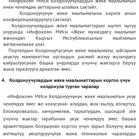
«Инфоком» МИси Колдонуучулардын жеке маалыматын
ички ченемдик акттарына ылайык сактайт.
Колдонуучунун жеке маалыматына карата анын
конфиденциалдуулугу сакталат.
Колдонуучулардын жеке маалыматтарын иштеп чыгуу
учурунда «Инфоком» МИси
«
Жеке мүнөздөгү маалымат
жөнүндө» Кыргыз Республикасынын мыйзамын
жетекчиликке алат.
Порталдын Колдонуучусунун жеке маалыматы, ыйгарым
укуктуу мамлекеттик органдын расмий жазуу жүзүндөгү
кайрылуусунан башка учурларда үчүнчү жактарга берүү
жана таркатууга арналган эмес.
4.
Колдонуучулардын жеке маалыматтарын коргоо үчүн
колдонула турган чаралар
«Инфоком» МИси Колдонуучунун жеке маалыматын укук
ченемдүү эмес же кокусунан алуудан, жок кылуу, өзгөртүү,
блокировкалоо, көчүрмөлөө, таркатуудан, ошондой эле
үчүнчү жактар тарабынан укук ченемдүү эмес башка
аракеттердин болушунан коргоо үчүн зарыл болуучу жана
жетиштүү уюштуруучулук жана техникалык чараларды