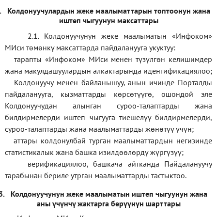
.
Колдонуучулардын жеке маалыматтарын топтоонун жана
иштеп чыгуунун максаттары
2.1. Колдонуучунун жеке маалыматын «Инфоком»
МИси төмөнкү максаттарда пайдаланууга укуктуу:
тарапты «Инфоком» МИси менен түзүлгөн келишимдер
жана макулдашуулардын алкактарында идентификациялоо;
Колдонуучу менен байланышуу, анын ичинде Порталды
пайдаланууга, кызматтарды көрсөтүүгө, ошондой эле
Колдонуучудан алынган суроо-талаптарды жана
билдирмелерди иштеп чыгууга тиешелүү билдирмелерди,
суроо-талаптарды жана маалыматтарды жөнөтүү үчүн;
аттары колдонулбай турган маалыматтардын негизинде
статистикалык жана башка изилдөөлөрдү жүргүзүү
;
верификаци
ялоо
,
башкача айтканда Пайдалануучу
тарабынан бериле утрган маалыматтарды тастыктоо
.
3.
Колдонуучунун жеке маалыматын иштеп чыгуунун жана
аны үчүнчү жактарга берүүнүн шарттары