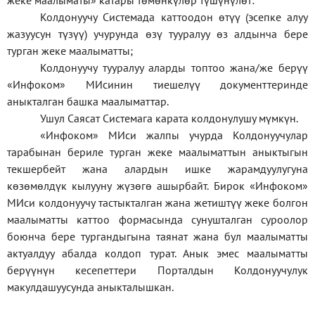
жеке
маалыматы
»
катары төмөнкүлөр түшүнүлөт:
Колдонуучу Системада каттоодон өтүү (эсепке алуу
жазуусун түзүү) учурунда өзү тууралуу өз алдынча бере
турган жеке маалыматты;
Колдонуучу тууралуу аларды топтоо жана/же берүү
«Инфоком» МИсинин тиешелүү документтеринде
аныкталган башка маалыматтар.
Ушул Саясат Системага карата колдонулушу мүмкүн.
«Инфоком» МИси жалпы учурда Колдонуучулар
тарабынан бериле турган жеке маалыматтын аныктыгын
текшербейт жана алардын ишке жарамдуулугуна
көзөмөлдүк кылууну жүзөгө ашырбайт. Бирок «Инфоком»
МИси колдонуучу тастыкталган жана жетиштүү жеке болгон
маалыматты каттоо формасында сунушталган суроолор
боюнча бере тургандыгына таянат жана бул маалыматты
актуалдуу абалда колдоп турат. Анык эмес маалыматты
берүүнүн кесепеттери Порталдын Колдонуучулук
макулдашуусунда аныкталышкан.