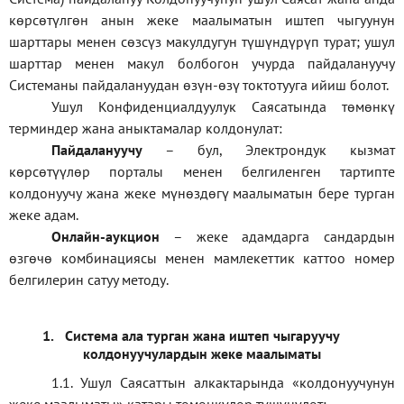
көрсөтүлгөн анын жеке маалыматын иштеп чыгуунун
шарттары менен сөзсүз макулдугун түшүндүрүп турат; ушул
шарттар менен макул болбогон учурда пайдалануучу
Системаны пайдалануудан өзүн-өзү токтотууга ийиш болот.
Ушул Конфиденциалдуулук Саясатында төмөнкү
терминдер жана аныктамалар колдонулат:
П
айдалануучу
– бул
, Электрондук кызмат
көрсөтүүлөр порталы менен белгиленген тартипте
колдонуучу жана жеке мүнөздөгү маалыматын бере турган
жеке адам
.
Онлайн-аукцион
–
жеке адамдарга сандардын
өзгөчө комбинациясы менен мамлекеттик каттоо номер
белгилерин сатуу методу
.
1.
Система ала турган жана иштеп чыгаруучу
колдонуучулардын жеке маалыматы
1.1
.
Ушул Саясаттын алкактарында
«
колдонуучунун