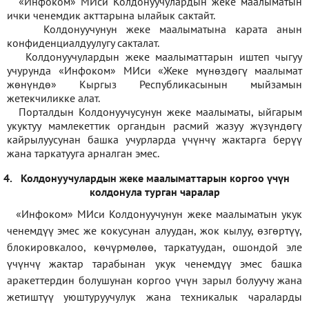
«Инфоком» МИси Колдонуучулардын жеке маалыматын
ички ченемдик акттарына ылайык сактайт.
Колдонуучунун жеке маалыматына карата анын
конфиденциалдуулугу сакталат.
Колдонуучулардын жеке маалыматтарын иштеп чыгуу
учурунда «Инфоком» МИси
«
Жеке мүнөздөгү маалымат
жөнүндө» Кыргыз Республикасынын мыйзамын
жетекчиликке алат.
Порталдын Колдонуучусунун жеке маалыматы, ыйгарым
укуктуу мамлекеттик органдын расмий жазуу жүзүндөгү
кайрылуусунан башка учурларда үчүнчү жактарга берүү
жана таркатууга арналган эмес.
4.
Колдонуучулардын жеке маалыматтарын коргоо үчүн
колдонула турган чаралар
«Инфоком» МИси Колдонуучунун жеке маалыматын укук
ченемдүү эмес же кокусунан алуудан, жок кылуу, өзгөртүү,
блокировкалоо, көчүрмөлөө, таркатуудан, ошондой эле
үчүнчү жактар тарабынан укук ченемдүү эмес башка
аракеттердин болушунан коргоо үчүн зарыл болуучу жана
жетиштүү уюштуруучулук жана техникалык чараларды