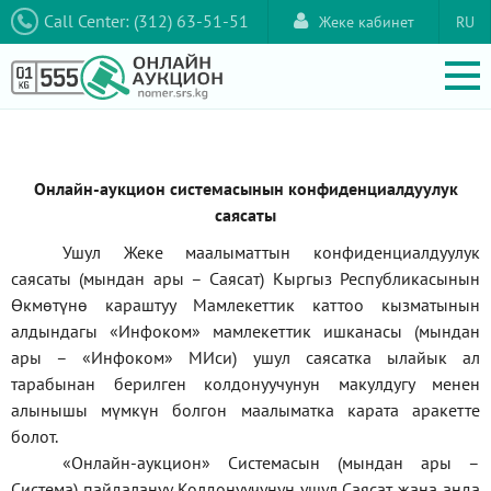
Call Center: (312) 63-51-51
Жеке кабинет
RU
Онлайн-аукцион системасынын конфиденциалдуулук
саясаты
Ушул Жеке маалыматтын конфиденциалдуулук
саясаты (мындан ары – Саясат) Кыргыз Республикасынын
Өкмөтүнө караштуу Мамлекеттик каттоо кызматынын
алдындагы
«Инфоком»
мамлекеттик ишканасы (мындан
ары –
«Инфоком»
МИси) ушул саясатка ылайык ал
тарабынан берилген колдонуучунун макулдугу менен
алынышы мүмкүн болгон маалыматка карата аракетте
болот.
«Онлайн-аукцион» Системасын (мындан ары –
Система) пайдалануу Колдонуучунун ушул Саясат жана анда