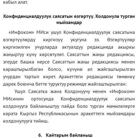
кабыл алат.
Конфиденциал
дуулук саясатын өзгөртүү
.
Колдонула турган
мыйзамдар
«Инфоком»
МИси ушул Конфиденциалдуулук саясатына
өзгөртүүлөрдү киргизүү укугуна ээ. Өзгөртүүлөр
киргизилген учурларда актуалдуу редакцияда акыркы
жаңыртуу күнү көрсөтүлөт. Саясаттын жаңы редакциясы,
эгерде башка нерсе Саясаттын жаңы редакциясы менен
караштырылбаган болсо, күчүнө ал жайгаштырылган
учурдан тартып кирет. Аракеттеги редакциясы төмөнкү
дарек боюнча бетте туруктуу режимде жайгаштырылган:
Ушул Саясатка жана Колдонуучу менен «Инфоком»
МИсинин ортосунда Конфиденциалдуулук саясатын
колдонууга байланыштуу пайда боло турган мамилелерге
карата Кыргыз Республикасынын аракеттеги мыйзамдары
колдонулууга тийиш.
6.
Кайтарым байланыш