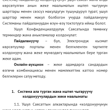
көрсөтүлгөн анын жеке маалыматын иштеп чыгуунун
шарттары менен сөзсүз макулдугун түшүндүрүп турат; ушул
шарттар менен макул болбогон учурда пайдалануучу
Системаны пайдалануудан өзүн-өзү токтотууга ийиш болот.
Ушул Конфиденциалдуулук Саясатында төмөнкү
терминдер жана аныктамалар колдонулат:
П
айдалануучу
– бул
, Электрондук кызмат
көрсөтүүлөр порталы менен белгиленген тартипте
колдонуучу жана жеке мүнөздөгү маалыматын бере турган
жеке адам
.
Онлайн-аукцион
–
жеке адамдарга сандардын
өзгөчө комбинациясы менен мамлекеттик каттоо номер
белгилерин сатуу методу
.
1.
Система ала турган жана иштеп чыгаруучу
колдонуучулардын жеке маалыматы
1.1
.
Ушул Саясаттын алкактарында
«
колдонуучунун