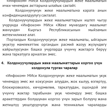
«Инфоком» МИси Колдонуучулардын жеке маалыматын
ички ченемдик акттарына ылайык сактайт.
Колдонуучунун жеке маалыматына карата анын
конфиденциалдуулугу сакталат.
Колдонуучулардын жеке маалыматтарын иштеп чыгуу
учурунда «Инфоком» МИси
«
Жеке мүнөздөгү маалымат
жөнүндө» Кыргыз Республикасынын мыйзамын
жетекчиликке алат.
Порталдын Колдонуучусунун жеке маалыматы, ыйгарым
укуктуу мамлекеттик органдын расмий жазуу жүзүндөгү
кайрылуусунан башка учурларда үчүнчү жактарга берүү
жана таркатууга арналган эмес.
4.
Колдонуучулардын жеке маалыматтарын коргоо үчүн
колдонула турган чаралар
«Инфоком» МИси Колдонуучунун жеке маалыматын укук
ченемдүү эмес же кокусунан алуудан, жок кылуу, өзгөртүү,
блокировкалоо, көчүрмөлөө, таркатуудан, ошондой эле
үчүнчү жактар тарабынан укук ченемдүү эмес башка
аракеттердин болушунан коргоо үчүн зарыл болуучу жана
жетиштүү уюштуруучулук жана техникалык чараларды