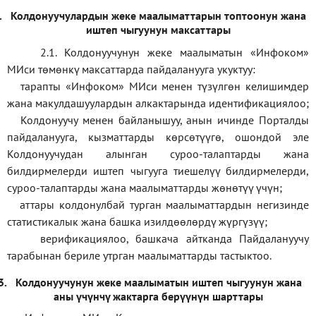
.
Колдонуучулардын жеке маалыматтарын топтоонун жана
иштеп чыгуунун максаттары
2.1. Колдонуучунун жеке маалыматын «Инфоком»
МИси төмөнкү максаттарда пайдаланууга укуктуу:
тарапты «Инфоком» МИси менен түзүлгөн келишимдер
жана макулдашуулардын алкактарында идентификациялоо;
Колдонуучу менен байланышуу, анын ичинде Порталды
пайдаланууга, кызматтарды көрсөтүүгө, ошондой эле
Колдонуучудан алынган суроо-талаптарды жана
билдирмелерди иштеп чыгууга тиешелүү билдирмелерди,
суроо-талаптарды жана маалыматтарды жөнөтүү үчүн;
аттары колдонулбай турган маалыматтардын негизинде
статистикалык жана башка изилдөөлөрдү жүргүзүү
;
верификаци
ялоо
,
башкача айтканда Пайдалануучу
тарабынан бериле утрган маалыматтарды тастыктоо
.
3.
Колдонуучунун жеке маалыматын иштеп чыгуунун жана
аны үчүнчү жактарга берүүнүн шарттары