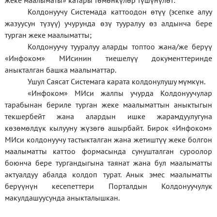
жеке
маалыматы
»
катары төмөнкүлөр түшүнүлөт:
Колдонуучу Системада каттоодон өтүү (эсепке алуу
жазуусун түзүү) учурунда өзү тууралуу өз алдынча бере
турган жеке маалыматты;
Колдонуучу тууралуу аларды топтоо жана/же берүү
«Инфоком» МИсинин тиешелүү документтеринде
аныкталган башка маалыматтар.
Ушул Саясат Системага карата колдонулушу мүмкүн.
«Инфоком» МИси жалпы учурда Колдонуучулар
тарабынан бериле турган жеке маалыматтын аныктыгын
текшербейт жана алардын ишке жарамдуулугуна
көзөмөлдүк кылууну жүзөгө ашырбайт. Бирок «Инфоком»
МИси колдонуучу тастыкталган жана жетиштүү жеке болгон
маалыматты каттоо формасында сунушталган суроолор
боюнча бере тургандыгына таянат жана бул маалыматты
актуалдуу абалда колдоп турат. Анык эмес маалыматты
берүүнүн кесепеттери Порталдын Колдонуучулук
макулдашуусунда аныкталышкан.