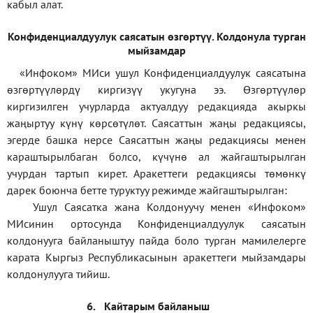
кабыл алат.
Конфиденциал
дуулук саясатын өзгөртүү
.
Колдонула турган
мыйзамдар
«Инфоком»
МИси ушул Конфиденциалдуулук саясатына
өзгөртүүлөрдү киргизүү укугуна ээ. Өзгөртүүлөр
киргизилген учурларда актуалдуу редакцияда акыркы
жаңыртуу күнү көрсөтүлөт. Саясаттын жаңы редакциясы,
эгерде башка нерсе Саясаттын жаңы редакциясы менен
караштырылбаган болсо, күчүнө ал жайгаштырылган
учурдан тартып кирет. Аракеттеги редакциясы төмөнкү
дарек боюнча бетте туруктуу режимде жайгаштырылган:
Ушул Саясатка жана Колдонуучу менен «Инфоком»
МИсинин ортосунда Конфиденциалдуулук саясатын
колдонууга байланыштуу пайда боло турган мамилелерге
карата Кыргыз Республикасынын аракеттеги мыйзамдары
колдонулууга тийиш.
6.
Кайтарым байланыш