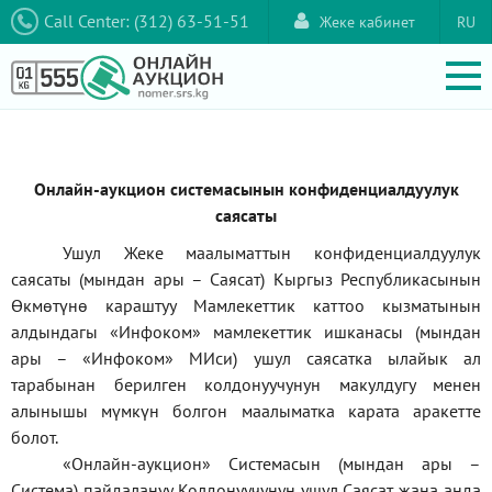
Call Center: (312) 63-51-51
Жеке кабинет
RU
Онлайн-аукцион системасынын конфиденциалдуулук
саясаты
Ушул Жеке маалыматтын конфиденциалдуулук
саясаты (мындан ары – Саясат) Кыргыз Республикасынын
Өкмөтүнө караштуу Мамлекеттик каттоо кызматынын
алдындагы
«Инфоком»
мамлекеттик ишканасы (мындан
ары –
«Инфоком»
МИси) ушул саясатка ылайык ал
тарабынан берилген колдонуучунун макулдугу менен
алынышы мүмкүн болгон маалыматка карата аракетте
болот.
«Онлайн-аукцион» Системасын (мындан ары –
Система) пайдалануу Колдонуучунун ушул Саясат жана анда