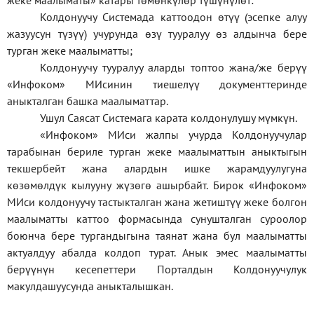
жеке
маалыматы
»
катары төмөнкүлөр түшүнүлөт:
Колдонуучу Системада каттоодон өтүү (эсепке алуу
жазуусун түзүү) учурунда өзү тууралуу өз алдынча бере
турган жеке маалыматты;
Колдонуучу тууралуу аларды топтоо жана/же берүү
«Инфоком» МИсинин тиешелүү документтеринде
аныкталган башка маалыматтар.
Ушул Саясат Системага карата колдонулушу мүмкүн.
«Инфоком» МИси жалпы учурда Колдонуучулар
тарабынан бериле турган жеке маалыматтын аныктыгын
текшербейт жана алардын ишке жарамдуулугуна
көзөмөлдүк кылууну жүзөгө ашырбайт. Бирок «Инфоком»
МИси колдонуучу тастыкталган жана жетиштүү жеке болгон
маалыматты каттоо формасында сунушталган суроолор
боюнча бере тургандыгына таянат жана бул маалыматты
актуалдуу абалда колдоп турат. Анык эмес маалыматты
берүүнүн кесепеттери Порталдын Колдонуучулук
макулдашуусунда аныкталышкан.