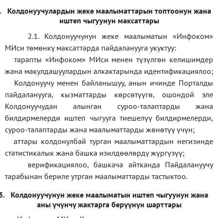
.
Колдонуучулардын жеке маалыматтарын топтоонун жана
иштеп чыгуунун максаттары
2.1. Колдонуучунун жеке маалыматын «Инфоком»
МИси төмөнкү максаттарда пайдаланууга укуктуу:
тарапты «Инфоком» МИси менен түзүлгөн келишимдер
жана макулдашуулардын алкактарында идентификациялоо;
Колдонуучу менен байланышуу, анын ичинде Порталды
пайдаланууга, кызматтарды көрсөтүүгө, ошондой эле
Колдонуучудан алынган суроо-талаптарды жана
билдирмелерди иштеп чыгууга тиешелүү билдирмелерди,
суроо-талаптарды жана маалыматтарды жөнөтүү үчүн;
аттары колдонулбай турган маалыматтардын негизинде
статистикалык жана башка изилдөөлөрдү жүргүзүү
;
верификаци
ялоо
,
башкача айтканда Пайдалануучу
тарабынан бериле утрган маалыматтарды тастыктоо
.
3.
Колдонуучунун жеке маалыматын иштеп чыгуунун жана
аны үчүнчү жактарга берүүнүн шарттары