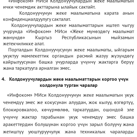
«Инфоком» МИси Колдонуучулардын жеке маалыматын
ички ченемдик акттарына ылайык сактайт.
Колдонуучунун жеке маалыматына карата анын
конфиденциалдуулугу сакталат.
Колдонуучулардын жеке маалыматтарын иштеп чыгуу
учурунда «Инфоком» МИси
«
Жеке мүнөздөгү маалымат
жөнүндө» Кыргыз Республикасынын мыйзамын
жетекчиликке алат.
Порталдын Колдонуучусунун жеке маалыматы, ыйгарым
укуктуу мамлекеттик органдын расмий жазуу жүзүндөгү
кайрылуусунан башка учурларда үчүнчү жактарга берүү
жана таркатууга арналган эмес.
4.
Колдонуучулардын жеке маалыматтарын коргоо үчүн
колдонула турган чаралар
«Инфоком» МИси Колдонуучунун жеке маалыматын укук
ченемдүү эмес же кокусунан алуудан, жок кылуу, өзгөртүү,
блокировкалоо, көчүрмөлөө, таркатуудан, ошондой эле
үчүнчү жактар тарабынан укук ченемдүү эмес башка
аракеттердин болушунан коргоо үчүн зарыл болуучу жана
жетиштүү уюштуруучулук жана техникалык чараларды