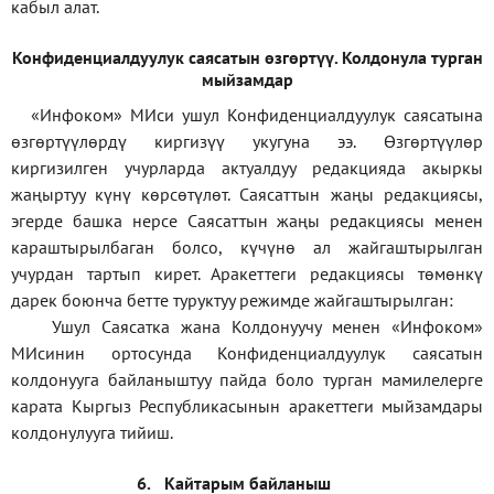
кабыл алат.
Конфиденциал
дуулук саясатын өзгөртүү
.
Колдонула турган
мыйзамдар
«Инфоком»
МИси ушул Конфиденциалдуулук саясатына
өзгөртүүлөрдү киргизүү укугуна ээ. Өзгөртүүлөр
киргизилген учурларда актуалдуу редакцияда акыркы
жаңыртуу күнү көрсөтүлөт. Саясаттын жаңы редакциясы,
эгерде башка нерсе Саясаттын жаңы редакциясы менен
караштырылбаган болсо, күчүнө ал жайгаштырылган
учурдан тартып кирет. Аракеттеги редакциясы төмөнкү
дарек боюнча бетте туруктуу режимде жайгаштырылган:
Ушул Саясатка жана Колдонуучу менен «Инфоком»
МИсинин ортосунда Конфиденциалдуулук саясатын
колдонууга байланыштуу пайда боло турган мамилелерге
карата Кыргыз Республикасынын аракеттеги мыйзамдары
колдонулууга тийиш.
6.
Кайтарым байланыш