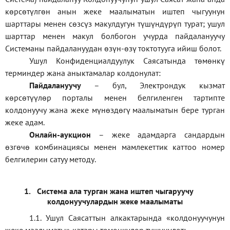
көрсөтүлгөн анын жеке маалыматын иштеп чыгуунун
шарттары менен сөзсүз макулдугун түшүндүрүп турат; ушул
шарттар менен макул болбогон учурда пайдалануучу
Системаны пайдалануудан өзүн-өзү токтотууга ийиш болот.
Ушул Конфиденциалдуулук Саясатында төмөнкү
терминдер жана аныктамалар колдонулат:
П
айдалануучу
– бул
, Электрондук кызмат
көрсөтүүлөр порталы менен белгиленген тартипте
колдонуучу жана жеке мүнөздөгү маалыматын бере турган
жеке адам
.
Онлайн-аукцион
–
жеке адамдарга сандардын
өзгөчө комбинациясы менен мамлекеттик каттоо номер
белгилерин сатуу методу
.
1.
Система ала турган жана иштеп чыгаруучу
колдонуучулардын жеке маалыматы
1.1
.
Ушул Саясаттын алкактарында
«
колдонуучунун