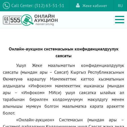
Call Center: (312) 63-51-51
Жеке кабинет
RU
Онлайн-аукцион системасынын конфиденциалдуулук
саясаты
Ушул Жеке маалыматтын конфиденциалдуулук
саясаты (мындан ары – Саясат) Кыргыз Республикасынын
Өкмөтүнө караштуу Мамлекеттик каттоо кызматынын
алдындагы
«Инфоком»
мамлекеттик ишканасы (мындан
ары –
«Инфоком»
МИси) ушул саясатка ылайык ал
тарабынан берилген колдонуучунун макулдугу менен
алынышы мүмкүн болгон маалыматка карата аракетте
болот.
«Онлайн-аукцион» Системасын (мындан ары –
Система) пайдалануу Колдонуучунун ушул Саясат жана анда