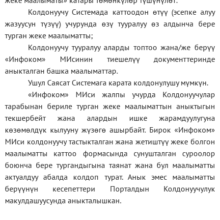
жеке
маалыматы
»
катары төмөнкүлөр түшүнүлөт:
Колдонуучу Системада каттоодон өтүү (эсепке алуу
жазуусун түзүү) учурунда өзү тууралуу өз алдынча бере
турган жеке маалыматты;
Колдонуучу тууралуу аларды топтоо жана/же берүү
«Инфоком» МИсинин тиешелүү документтеринде
аныкталган башка маалыматтар.
Ушул Саясат Системага карата колдонулушу мүмкүн.
«Инфоком» МИси жалпы учурда Колдонуучулар
тарабынан бериле турган жеке маалыматтын аныктыгын
текшербейт жана алардын ишке жарамдуулугуна
көзөмөлдүк кылууну жүзөгө ашырбайт. Бирок «Инфоком»
МИси колдонуучу тастыкталган жана жетиштүү жеке болгон
маалыматты каттоо формасында сунушталган суроолор
боюнча бере тургандыгына таянат жана бул маалыматты
актуалдуу абалда колдоп турат. Анык эмес маалыматты
берүүнүн кесепеттери Порталдын Колдонуучулук
макулдашуусунда аныкталышкан.