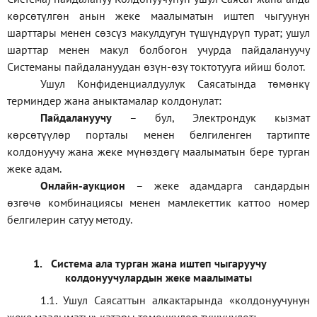
көрсөтүлгөн анын жеке маалыматын иштеп чыгуунун
шарттары менен сөзсүз макулдугун түшүндүрүп турат; ушул
шарттар менен макул болбогон учурда пайдалануучу
Системаны пайдалануудан өзүн-өзү токтотууга ийиш болот.
Ушул Конфиденциалдуулук Саясатында төмөнкү
терминдер жана аныктамалар колдонулат:
П
айдалануучу
– бул
, Электрондук кызмат
көрсөтүүлөр порталы менен белгиленген тартипте
колдонуучу жана жеке мүнөздөгү маалыматын бере турган
жеке адам
.
Онлайн-аукцион
–
жеке адамдарга сандардын
өзгөчө комбинациясы менен мамлекеттик каттоо номер
белгилерин сатуу методу
.
1.
Система ала турган жана иштеп чыгаруучу
колдонуучулардын жеке маалыматы
1.1
.
Ушул Саясаттын алкактарында
«
колдонуучунун