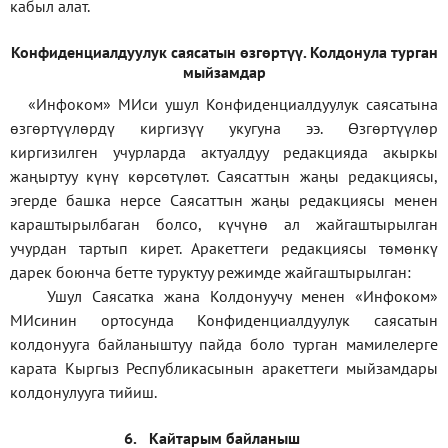
кабыл алат.
Конфиденциал
дуулук саясатын өзгөртүү
.
Колдонула турган
мыйзамдар
«Инфоком»
МИси ушул Конфиденциалдуулук саясатына
өзгөртүүлөрдү киргизүү укугуна ээ. Өзгөртүүлөр
киргизилген учурларда актуалдуу редакцияда акыркы
жаңыртуу күнү көрсөтүлөт. Саясаттын жаңы редакциясы,
эгерде башка нерсе Саясаттын жаңы редакциясы менен
караштырылбаган болсо, күчүнө ал жайгаштырылган
учурдан тартып кирет. Аракеттеги редакциясы төмөнкү
дарек боюнча бетте туруктуу режимде жайгаштырылган:
Ушул Саясатка жана Колдонуучу менен «Инфоком»
МИсинин ортосунда Конфиденциалдуулук саясатын
колдонууга байланыштуу пайда боло турган мамилелерге
карата Кыргыз Республикасынын аракеттеги мыйзамдары
колдонулууга тийиш.
6.
Кайтарым байланыш