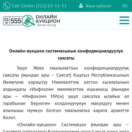
Call Center: (312) 63-51-51
Жеке кабинет
RU
Онлайн-аукцион системасынын конфиденциалдуулук
саясаты
Ушул Жеке маалыматтын конфиденциалдуулук
саясаты (мындан ары – Саясат) Кыргыз Республикасынын
Өкмөтүнө караштуу Мамлекеттик каттоо кызматынын
алдындагы
«Инфоком»
мамлекеттик ишканасы (мындан
ары –
«Инфоком»
МИси) ушул саясатка ылайык ал
тарабынан берилген колдонуучунун макулдугу менен
алынышы мүмкүн болгон маалыматка карата аракетте
болот.
«Онлайн-аукцион» Системасын (мындан ары –
Система) пайдалануу Колдонуучунун ушул Саясат жана анда