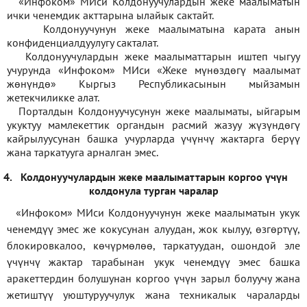
«Инфоком» МИси Колдонуучулардын жеке маалыматын
ички ченемдик акттарына ылайык сактайт.
Колдонуучунун жеке маалыматына карата анын
конфиденциалдуулугу сакталат.
Колдонуучулардын жеке маалыматтарын иштеп чыгуу
учурунда «Инфоком» МИси
«
Жеке мүнөздөгү маалымат
жөнүндө» Кыргыз Республикасынын мыйзамын
жетекчиликке алат.
Порталдын Колдонуучусунун жеке маалыматы, ыйгарым
укуктуу мамлекеттик органдын расмий жазуу жүзүндөгү
кайрылуусунан башка учурларда үчүнчү жактарга берүү
жана таркатууга арналган эмес.
4.
Колдонуучулардын жеке маалыматтарын коргоо үчүн
колдонула турган чаралар
«Инфоком» МИси Колдонуучунун жеке маалыматын укук
ченемдүү эмес же кокусунан алуудан, жок кылуу, өзгөртүү,
блокировкалоо, көчүрмөлөө, таркатуудан, ошондой эле
үчүнчү жактар тарабынан укук ченемдүү эмес башка
аракеттердин болушунан коргоо үчүн зарыл болуучу жана
жетиштүү уюштуруучулук жана техникалык чараларды