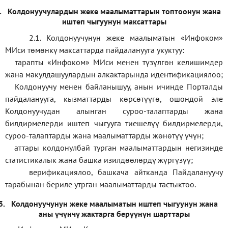
.
Колдонуучулардын жеке маалыматтарын топтоонун жана
иштеп чыгуунун максаттары
2.1. Колдонуучунун жеке маалыматын «Инфоком»
МИси төмөнкү максаттарда пайдаланууга укуктуу:
тарапты «Инфоком» МИси менен түзүлгөн келишимдер
жана макулдашуулардын алкактарында идентификациялоо;
Колдонуучу менен байланышуу, анын ичинде Порталды
пайдаланууга, кызматтарды көрсөтүүгө, ошондой эле
Колдонуучудан алынган суроо-талаптарды жана
билдирмелерди иштеп чыгууга тиешелүү билдирмелерди,
суроо-талаптарды жана маалыматтарды жөнөтүү үчүн;
аттары колдонулбай турган маалыматтардын негизинде
статистикалык жана башка изилдөөлөрдү жүргүзүү
;
верификаци
ялоо
,
башкача айтканда Пайдалануучу
тарабынан бериле утрган маалыматтарды тастыктоо
.
3.
Колдонуучунун жеке маалыматын иштеп чыгуунун жана
аны үчүнчү жактарга берүүнүн шарттары