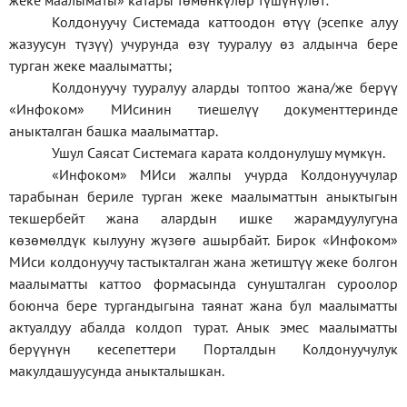
жеке
маалыматы
»
катары төмөнкүлөр түшүнүлөт:
Колдонуучу Системада каттоодон өтүү (эсепке алуу
жазуусун түзүү) учурунда өзү тууралуу өз алдынча бере
турган жеке маалыматты;
Колдонуучу тууралуу аларды топтоо жана/же берүү
«Инфоком» МИсинин тиешелүү документтеринде
аныкталган башка маалыматтар.
Ушул Саясат Системага карата колдонулушу мүмкүн.
«Инфоком» МИси жалпы учурда Колдонуучулар
тарабынан бериле турган жеке маалыматтын аныктыгын
текшербейт жана алардын ишке жарамдуулугуна
көзөмөлдүк кылууну жүзөгө ашырбайт. Бирок «Инфоком»
МИси колдонуучу тастыкталган жана жетиштүү жеке болгон
маалыматты каттоо формасында сунушталган суроолор
боюнча бере тургандыгына таянат жана бул маалыматты
актуалдуу абалда колдоп турат. Анык эмес маалыматты
берүүнүн кесепеттери Порталдын Колдонуучулук
макулдашуусунда аныкталышкан.