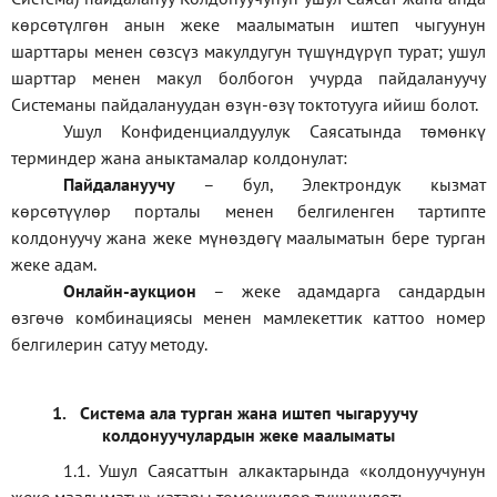
көрсөтүлгөн анын жеке маалыматын иштеп чыгуунун
шарттары менен сөзсүз макулдугун түшүндүрүп турат; ушул
шарттар менен макул болбогон учурда пайдалануучу
Системаны пайдалануудан өзүн-өзү токтотууга ийиш болот.
Ушул Конфиденциалдуулук Саясатында төмөнкү
терминдер жана аныктамалар колдонулат:
П
айдалануучу
– бул
, Электрондук кызмат
көрсөтүүлөр порталы менен белгиленген тартипте
колдонуучу жана жеке мүнөздөгү маалыматын бере турган
жеке адам
.
Онлайн-аукцион
–
жеке адамдарга сандардын
өзгөчө комбинациясы менен мамлекеттик каттоо номер
белгилерин сатуу методу
.
1.
Система ала турган жана иштеп чыгаруучу
колдонуучулардын жеке маалыматы
1.1
.
Ушул Саясаттын алкактарында
«
колдонуучунун