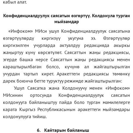
кабыл алат.
Конфиденциал
дуулук саясатын өзгөртүү
.
Колдонула турган
мыйзамдар
«Инфоком»
МИси ушул Конфиденциалдуулук саясатына
өзгөртүүлөрдү киргизүү укугуна ээ. Өзгөртүүлөр
киргизилген учурларда актуалдуу редакцияда акыркы
жаңыртуу күнү көрсөтүлөт. Саясаттын жаңы редакциясы,
эгерде башка нерсе Саясаттын жаңы редакциясы менен
караштырылбаган болсо, күчүнө ал жайгаштырылган
учурдан тартып кирет. Аракеттеги редакциясы төмөнкү
дарек боюнча бетте туруктуу режимде жайгаштырылган:
Ушул Саясатка жана Колдонуучу менен «Инфоком»
МИсинин ортосунда Конфиденциалдуулук саясатын
колдонууга байланыштуу пайда боло турган мамилелерге
карата Кыргыз Республикасынын аракеттеги мыйзамдары
колдонулууга тийиш.
6.
Кайтарым байланыш