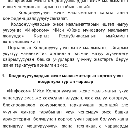
«Инфоком» МИси Колдонуучулардын жеке маалыматын
ички ченемдик акттарына ылайык сактайт.
Колдонуучунун жеке маалыматына карата анын
конфиденциалдуулугу сакталат.
Колдонуучулардын жеке маалыматтарын иштеп чыгуу
учурунда «Инфоком» МИси
«
Жеке мүнөздөгү маалымат
жөнүндө» Кыргыз Республикасынын мыйзамын
жетекчиликке алат.
Порталдын Колдонуучусунун жеке маалыматы, ыйгарым
укуктуу мамлекеттик органдын расмий жазуу жүзүндөгү
кайрылуусунан башка учурларда үчүнчү жактарга берүү
жана таркатууга арналган эмес.
4.
Колдонуучулардын жеке маалыматтарын коргоо үчүн
колдонула турган чаралар
«Инфоком» МИси Колдонуучунун жеке маалыматын укук
ченемдүү эмес же кокусунан алуудан, жок кылуу, өзгөртүү,
блокировкалоо, көчүрмөлөө, таркатуудан, ошондой эле
үчүнчү жактар тарабынан укук ченемдүү эмес башка
аракеттердин болушунан коргоо үчүн зарыл болуучу жана
жетиштүү уюштуруучулук жана техникалык чараларды