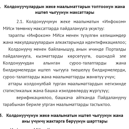
.
Колдонуучулардын жеке маалыматтарын топтоонун жана
иштеп чыгуунун максаттары
2.1. Колдонуучунун жеке маалыматын «Инфоком»
МИси төмөнкү максаттарда пайдаланууга укуктуу:
тарапты «Инфоком» МИси менен түзүлгөн келишимдер
жана макулдашуулардын алкактарында идентификациялоо;
Колдонуучу менен байланышуу, анын ичинде Порталды
пайдаланууга, кызматтарды көрсөтүүгө, ошондой эле
Колдонуучудан алынган суроо-талаптарды жана
билдирмелерди иштеп чыгууга тиешелүү билдирмелерди,
суроо-талаптарды жана маалыматтарды жөнөтүү үчүн;
аттары колдонулбай турган маалыматтардын негизинде
статистикалык жана башка изилдөөлөрдү жүргүзүү
;
верификаци
ялоо
,
башкача айтканда Пайдалануучу
тарабынан бериле утрган маалыматтарды тастыктоо
.
3.
Колдонуучунун жеке маалыматын иштеп чыгуунун жана
аны үчүнчү жактарга берүүнүн шарттары