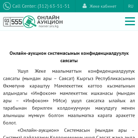
Call Center: (312) 63-51-51
Жеке кабинет
RU
Онлайн-аукцион системасынын конфиденциалдуулук
саясаты
Ушул Жеке маалыматтын конфиденциалдуулук
саясаты (мындан ары – Саясат) Кыргыз Республикасынын
Өкмөтүнө караштуу Мамлекеттик каттоо кызматынын
алдындагы
«Инфоком»
мамлекеттик ишканасы (мындан
ары –
«Инфоком»
МИси) ушул саясатка ылайык ал
тарабынан берилген колдонуучунун макулдугу менен
алынышы мүмкүн болгон маалыматка карата аракетте
болот.
«Онлайн-аукцион» Системасын (мындан ары –
Система) пайдалануу Колдонуучунун ушул Саясат жана анда